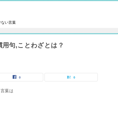
けない言葉
慣用句,ことわざとは？
0
0
う言葉は