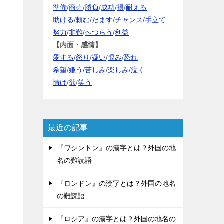
準備
/
商売
/
勝負
/
成功
/
損
/
耐える
助ける
/
頼む
/
だます
/
チャンス
/
手立て
努力
/
非難
/
へつらう
/
利益
【内面・感情】
愛する
/
怒り
/
疑い
/
恨み
/
恐れ
希望
/
嫌う
/
苦しみ
/
楽しみ
/
泣く
情け
/
欲
/
笑う
最近の記事
『ワシントン』の漢字とは？外国の地
名の難読語
『ロンドン』の漢字とは？外国の地名
の難読語
『ロシア』の漢字とは？外国の地名の