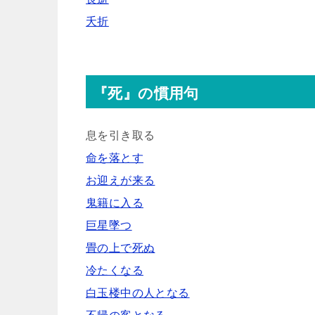
夭折
『死』の慣用句
息を引き取る
命を落とす
お迎えが来る
鬼籍に入る
巨星墜つ
畳の上で死ぬ
冷たくなる
白玉楼中の人となる