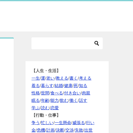
【人生・生活】
一生
/
運
/
老い
/
教える
/
書く
/
考える
着る
/
暮らす
/
結婚
/
健康
/
死
/
知る
性格
/
世間
/
食べる
/
付き合い
/
肉親
眠る
/
年齢
/
能力
/
飲む
/
働く
/
話す
学ぶ
/
読む
/
恋愛
【行動・仕事】
争う
/
忙しい
/
一生懸命
/
威張る
/
行い
金
/
危機
/
計画
/
決断
/
交渉
/
失敗
/
出世