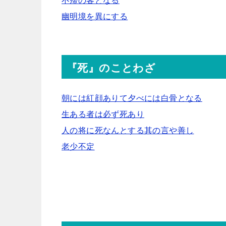
不帰の客となる
幽明境を異にする
『死』のことわざ
朝には紅顔ありて夕べには白骨となる
生ある者は必ず死あり
人の将に死なんとする其の言や善し
老少不定