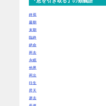
『息を引き取る』の類義語
終焉
最期
末期
臨終
絶命
死去
永眠
他界
死出
往生
昇天
逝去
長逝