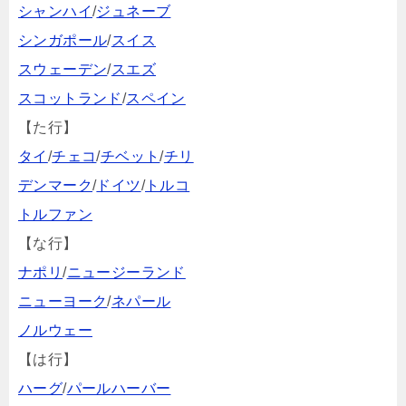
シャンハイ
/
ジュネーブ
シンガポール
/
スイス
スウェーデン
/
スエズ
スコットランド
/
スペイン
【た行】
タイ
/
チェコ
/
チベット
/
チリ
デンマーク
/
ドイツ
/
トルコ
トルファン
【な行】
ナポリ
/
ニュージーランド
ニューヨーク
/
ネパール
ノルウェー
【は行】
ハーグ
/
パールハーバー