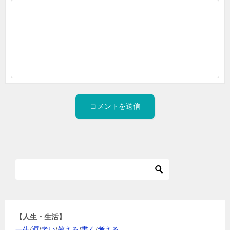
【人生・生活】
一生
/
運
/
老い
/
教える
/
書く
/
考える