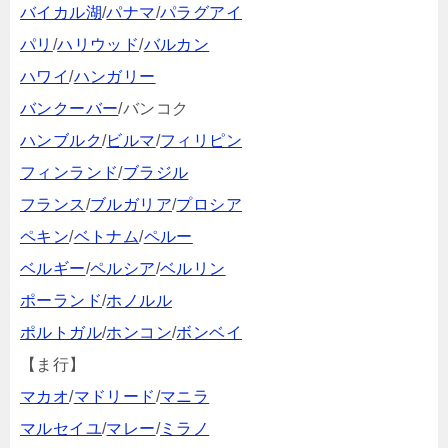
バイカル湖
/
パナマ
/
パラグアイ
パリ
/
ハリウッド
/
バルカン
ハワイ
/
ハンガリー
バンクーバー
/バンコク
ハンブルク
/
ビルマ
/
フィリピン
フィンランド
/
ブラジル
フランス
/
ブルガリア
/
プロシア
ペキン
/
ベトナム
/
ペルー
ベルギー
/
ペルシア
/
ベルリン
ポーランド
/
ホノルル
ポルトガル
/
ホンコン
/
ボンベイ
【ま行】
マカオ
/
マドリード
/
マニラ
マルセイユ
/
マレー
/
ミラノ