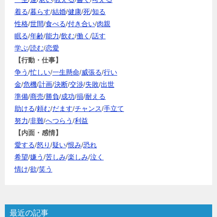
着る
/
暮らす
/
結婚
/
健康
/
死
/
知る
性格
/
世間
/
食べる
/
付き合い
/
肉親
眠る
/
年齢
/
能力
/
飲む
/
働く
/
話す
学ぶ
/
読む
/
恋愛
【行動・仕事】
争う
/
忙しい
/
一生懸命
/
威張る
/
行い
金
/
危機
/
計画
/
決断
/
交渉
/
失敗
/
出世
準備
/
商売
/
勝負
/
成功
/
損
/
耐える
助ける
/
頼む
/
だます
/
チャンス
/
手立て
努力
/
非難
/
へつらう
/
利益
【内面・感情】
愛する
/
怒り
/
疑い
/
恨み
/
恐れ
希望
/
嫌う
/
苦しみ
/
楽しみ
/
泣く
情け
/
欲
/
笑う
最近の記事