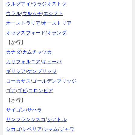
ウルグアイ
/
ウラジオストク
ウラル
/
ウルムチ
/
エジプト
オーストラリア
/
オーストリア
オックスフォード
/
オランダ
【か行】
カナダ
/
カムチャツカ
カリフォルニア
/
キューバ
ギリシア
/
ケンブリッジ
コーカサス
/
ゴールデンブリッジ
ゴア
/
ゴビ
/
コロンビア
【さ行】
サイゴン
/
サハラ
サンフランシスコ
/
シアトル
シカゴ
/
シベリア
/
シャム
/
ジャワ