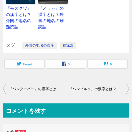
『モスクワ』
『メッカ』の
の漢字とは？
漢字とは？外
外国の地名の
国の地名の難
難読語
読語
タグ
外国の地名の漢字
難読語
Tweet
0
0
投
『バンクーバー』の漢字とは？外国の地名の難読語
『ハンブルク』の漢字とは？外国の地名の難読語
稿
ナ
コメントを残す
ビ
ゲ