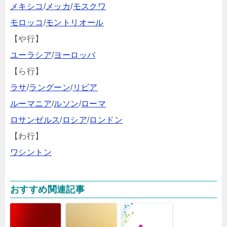
メキシコ
/
メッカ
/
モスクワ
モロッコ
/
モントリオール
【や行】
ユーラシア
/
ヨーロッパ
【ら行】
ラサ
/
ラングーン
/
リビア
ルーマニア
/
ルソン
/
ローマ
ロサンゼルス
/
ロシア
/
ロンドン
【わ行】
ワシントン
おすすめ関連記事