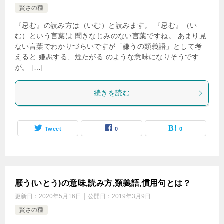
賢さの種
『忌む』の読み方は（いむ）と読みます。 『忌む』（い
む）という言葉は 聞きなじみのない言葉ですね。 あまり見
ない言葉でわかりづらいですが「嫌うの類義語」として考
えると 嫌悪する、煙たがる のような意味になりそうです
が。 […]
続きを読む
Tweet
0
0
厭う(いとう)の意味,読み方,類義語,慣用句とは？
更新日：
2020年5月16日
公開日：
2019年3月9日
賢さの種