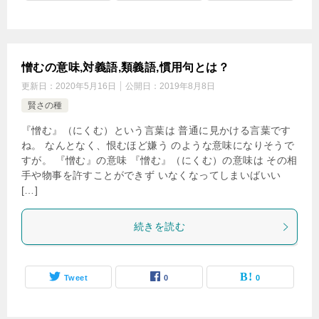
憎むの意味,対義語,類義語,慣用句とは？
更新日：
2020年5月16日
公開日：
2019年8月8日
賢さの種
『憎む』（にくむ）という言葉は 普通に見かける言葉です
ね。 なんとなく、恨むほど嫌う のような意味になりそうで
すが。 『憎む』の意味 『憎む』（にくむ）の意味は その相
手や物事を許すことができず いなくなってしまいばいい
[…]
続きを読む
Tweet
0
0