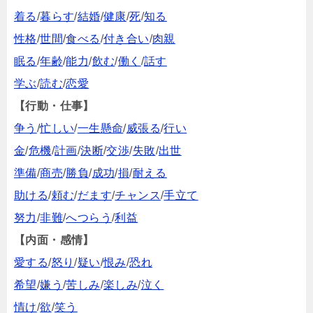
着る
/
暮らす
/
結婚
/
健康
/
死
/
知る
性格
/
世間
/
食べる
/
付き合い
/
肉親
眠る
/
年齢
/
能力
/
飲む
/
働く
/
話す
学ぶ
/
読む
/
恋愛
【行動・仕事】
争う
/
忙しい
/
一生懸命
/
威張る
/
行い
金
/
危機
/
計画
/
決断
/
交渉
/
失敗
/
出世
準備
/
商売
/
勝負
/
成功
/
損
/
耐える
助ける
/
頼む
/
だます
/
チャンス
/
手立て
努力
/
非難
/
へつらう
/
利益
【内面・感情】
愛する
/
怒り
/
疑い
/
恨み
/
恐れ
希望
/
嫌う
/
苦しみ
/
楽しみ
/
泣く
情け
/
欲
/
笑う