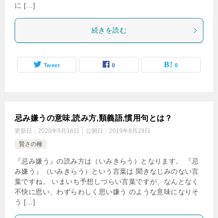
に […]
続きを読む
Tweet
0
0
忌み嫌うの意味,読み方,類義語,慣用句とは？
更新日：
2020年5月16日
公開日：
2019年9月29日
賢さの種
『忌み嫌う』の読み方は（いみきらう）となります。 『忌
み嫌う』（いみきらう）という言葉は 聞きなじみのない言
葉ですね。 いまいち予想しづらい言葉ですが、なんとなく
不快に思い、わずらわしく思い嫌う のような意味になりそ
う […]