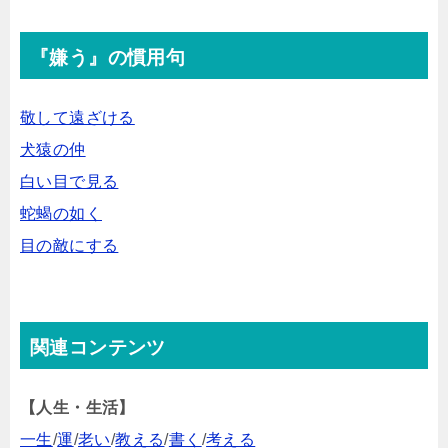
『嫌う』の慣用句
敬して遠ざける
犬猿の仲
白い目で見る
蛇蝎の如く
目の敵にする
関連コンテンツ
【人生・生活】
一生
/
運
/
老い
/
教える
/
書く
/
考える