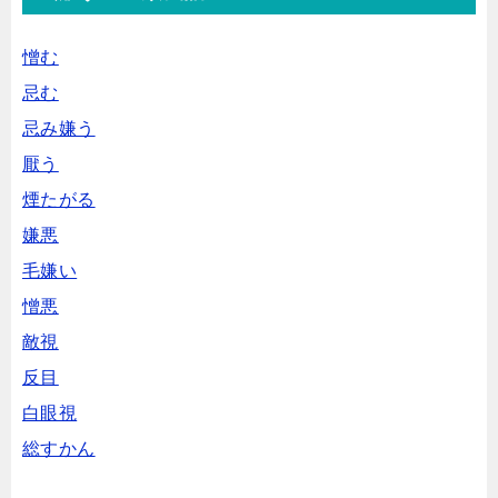
憎む
忌む
忌み嫌う
厭う
煙たがる
嫌悪
毛嫌い
憎悪
敵視
反目
白眼視
総すかん