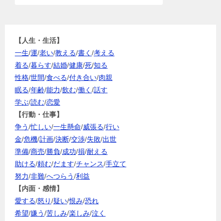
【人生・生活】
一生
/
運
/
老い
/
教える
/
書く
/
考える
着る
/
暮らす
/
結婚
/
健康
/
死
/
知る
性格
/
世間
/
食べる
/
付き合い
/
肉親
眠る
/
年齢
/
能力
/
飲む
/
働く
/
話す
学ぶ
/
読む
/
恋愛
【行動・仕事】
争う
/
忙しい
/
一生懸命
/
威張る
/
行い
金
/
危機
/
計画
/
決断
/
交渉
/
失敗
/
出世
準備
/
商売
/
勝負
/
成功
/
損
/
耐える
助ける
/
頼む
/
だます
/
チャンス
/
手立て
努力
/
非難
/
へつらう
/
利益
【内面・感情】
愛する
/
怒り
/
疑い
/
恨み
/
恐れ
希望
/
嫌う
/
苦しみ
/
楽しみ
/
泣く