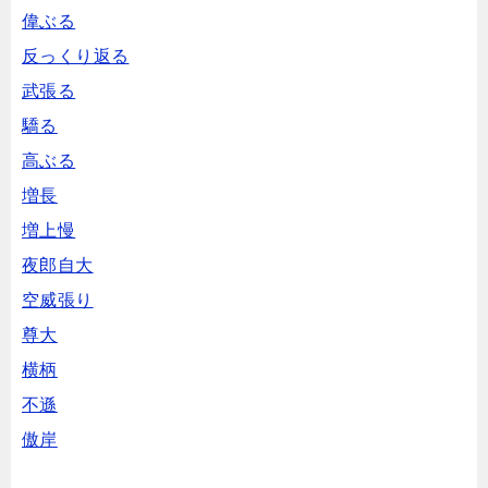
偉ぶる
反っくり返る
武張る
驕る
高ぶる
増長
増上慢
夜郎自大
空威張り
尊大
横柄
不遜
傲岸