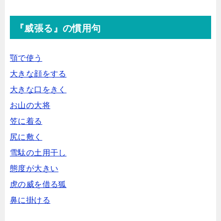
『威張る』の慣用句
顎で使う
大きな顔をする
大きな口をきく
お山の大将
笠に着る
尻に敷く
雪駄の土用干し
態度が大きい
虎の威を借る狐
鼻に掛ける