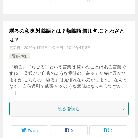
驕るの意味,対義語とは？類義語,慣用句,ことわざと
は？
更新日：
2020年1月6日
公開日：
2019年4月8日
賢さの種
『驕る』（おごる）という言葉は 聞いたことはある言葉で
すね。 普通だと自腹のような意味の「奢る」が先に浮かび
ますが こちらの「驕る」は見慣れない気がします。 なんと
なく、自信過剰で威張る のような意味になりそうですが。
[…]
続きを読む
Tweet
0
0