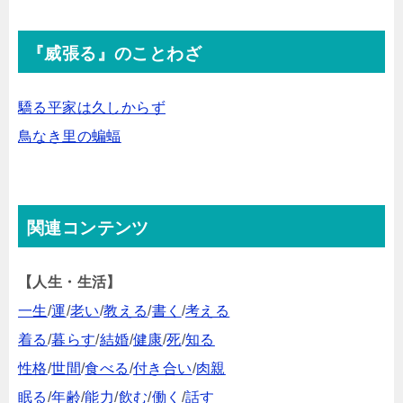
『威張る』のことわざ
驕る平家は久しからず
鳥なき里の蝙蝠
関連コンテンツ
【人生・生活】
一生
/
運
/
老い
/
教える
/
書く
/
考える
着る
/
暮らす
/
結婚
/
健康
/
死
/
知る
性格
/
世間
/
食べる
/
付き合い
/
肉親
眠る
/
年齢
/
能力
/
飲む
/
働く
/
話す