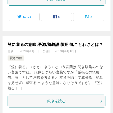
Tweet
0
0
笠に着るの意味,語源,類義語,慣用句,ことわざとは？
更新日：
2020年1月6日
公開日：
2019年4月10日
賢さの種
『笠に着る』（かさにきる）という言葉は 聞き馴染みのな
い言葉ですね。 想像しづらい言葉ですが「威張るの慣用
句、諺」として意味を考えると 本音を隠して威張る、弱み
を見せずに威張る のような意味になりそうですが。 『笠に
着る […]
続きを読む