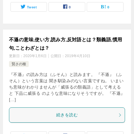
Tweet
0
0
不遜の意味,使い方,読み方,反対語とは？類義語,慣用
句,ことわざとは？
更新日：
2020年1月6日
公開日：
2019年4月10日
賢さの種
『不遜』の読み方は（ふそん）と読みます。 『不遜』（ふ
そん）という言葉は 聞き馴染みのない言葉ですね。 いまい
ち意味がわかりませんが「威張るの類義語」として考える
と 下品に威張る のような意味になりそうですが。 『不遜』
[…]
続きを読む