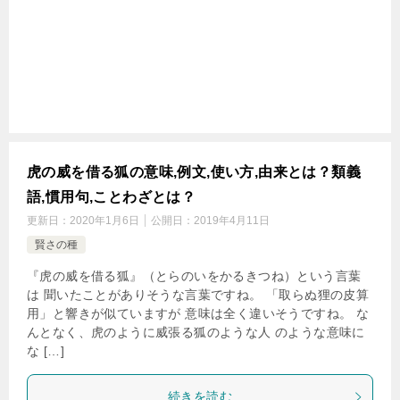
虎の威を借る狐の意味,例文,使い方,由来とは？類義
語,慣用句,ことわざとは？
更新日：
2020年1月6日
公開日：
2019年4月11日
賢さの種
『虎の威を借る狐』（とらのいをかるきつね）という言葉
は 聞いたことがありそうな言葉ですね。 「取らぬ狸の皮算
用」と響きが似ていますが 意味は全く違いそうですね。 な
んとなく、虎のように威張る狐のような人 のような意味に
な […]
続きを読む