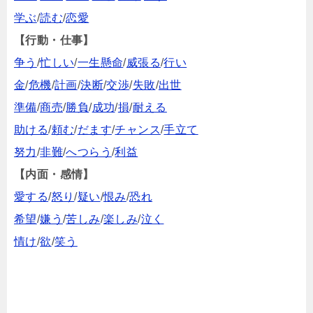
学ぶ
/
読む
/
恋愛
【行動・仕事】
争う
/
忙しい
/
一生懸命
/
威張る
/
行い
金
/
危機
/
計画
/
決断
/
交渉
/
失敗
/
出世
準備
/
商売
/
勝負
/
成功
/
損
/
耐える
助ける
/
頼む
/
だます
/
チャンス
/
手立て
努力
/
非難
/
へつらう
/
利益
【内面・感情】
愛する
/
怒り
/
疑い
/
恨み
/
恐れ
希望
/
嫌う
/
苦しみ
/
楽しみ
/
泣く
情け
/
欲
/
笑う