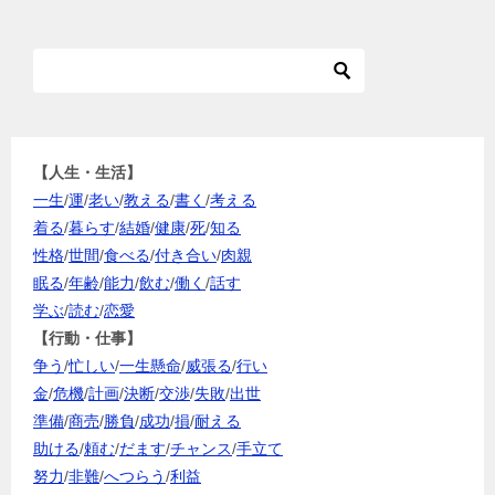
【人生・生活】
一生
/
運
/
老い
/
教える
/
書く
/
考える
着る
/
暮らす
/
結婚
/
健康
/
死
/
知る
性格
/
世間
/
食べる
/
付き合い
/
肉親
眠る
/
年齢
/
能力
/
飲む
/
働く
/
話す
学ぶ
/
読む
/
恋愛
【行動・仕事】
争う
/
忙しい
/
一生懸命
/
威張る
/
行い
金
/
危機
/
計画
/
決断
/
交渉
/
失敗
/
出世
準備
/
商売
/
勝負
/
成功
/
損
/
耐える
助ける
/
頼む
/
だます
/
チャンス
/
手立て
努力
/
非難
/
へつらう
/
利益