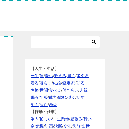
【人生・生活】
一生
/
運
/
老い
/
教える
/
書く
/
考える
着る
/
暮らす
/
結婚
/
健康
/
死
/
知る
性格
/
世間
/
食べる
/
付き合い
/
肉親
眠る
/
年齢
/
能力
/
飲む
/
働く
/
話す
学ぶ
/
読む
/
恋愛
【行動・仕事】
争う
/
忙しい
/
一生懸命
/
威張る
/
行い
金
/
危機
/
計画
/
決断
/
交渉
/
失敗
/
出世