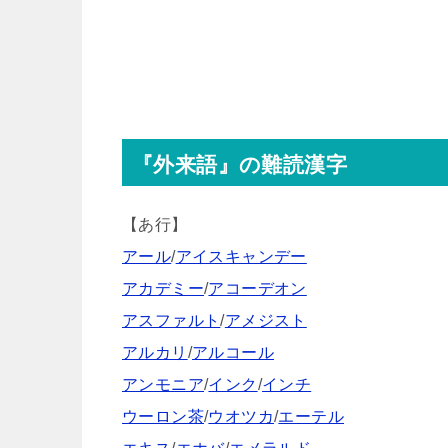
『外来語』の難読漢字
【あ行】
アール
/
アイスキャンデー
アカデミー
/
アコーデオン
アスファルト
/
アメジスト
アルカリ
/
アルコール
アンモニア
/
インク
/
インチ
ウーロン茶
/
ウオツカ
/
エーテル