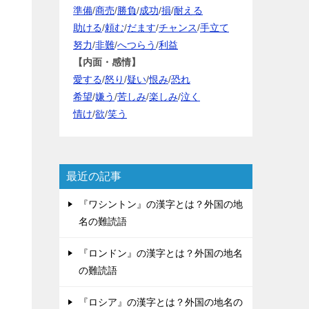
準備
/
商売
/
勝負
/
成功
/
損
/
耐える
助ける
/
頼む
/
だます
/
チャンス
/
手立て
努力
/
非難
/
へつらう
/
利益
【内面・感情】
愛する
/
怒り
/
疑い
/
恨み
/
恐れ
希望
/
嫌う
/
苦しみ
/
楽しみ
/
泣く
情け
/
欲
/
笑う
最近の記事
『ワシントン』の漢字とは？外国の地
名の難読語
『ロンドン』の漢字とは？外国の地名
の難読語
『ロシア』の漢字とは？外国の地名の