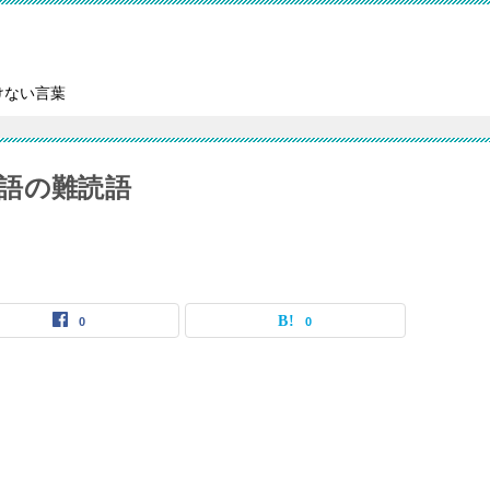
けない言葉
語の難読語
0
0