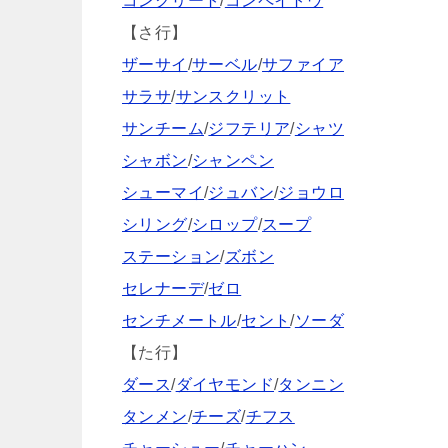
コンクリート
/
コンペイトウ
【さ行】
ザーサイ
/
サーベル
/
サファイア
サラサ
/
サンスクリット
サンチーム
/
ジフテリア
/
シャツ
シャボン
/
シャンペン
シューマイ
/
ジュバン
/
ジョウロ
シリング
/
シロップ
/
スープ
ステーション
/
ズボン
セレナーデ
/
ゼロ
センチメートル
/
セント
/
ソーダ
【た行】
ダース
/
ダイヤモンド
/
タンニン
タンメン
/
チーズ
/
チフス