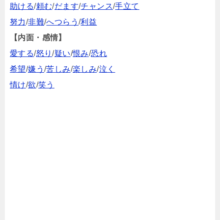
助ける
/
頼む
/
だます
/
チャンス
/
手立て
努力
/
非難
/
へつらう
/
利益
【内面・感情】
愛する
/
怒り
/
疑い
/
恨み
/
恐れ
希望
/
嫌う
/
苦しみ
/
楽しみ
/
泣く
情け
/
欲
/
笑う