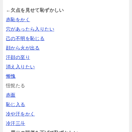
←欠点を見せて恥ずかしい
赤恥をかく
穴があったら入りたい
己の不明を恥じる
顔から火が出る
汗顔の至り
消え入りたい
慚愧
忸怩たる
赤面
恥じ入る
冷や汗をかく
冷汗三斗