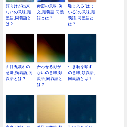
顔向けが出来
赤面の意味,例
恥じ入る(はじ
ないの意味,類
文,類義語,同義
いる)の意味,類
義語,同義語と
語とは？
義語,同義語と
は？
は？
面目丸潰れの
合わせる顔が
生き恥を曝す
意味,類義語,同
ないの意味,類
の意味,類義語,
義語とは？
義語,同義語と
同義語とは？
は？