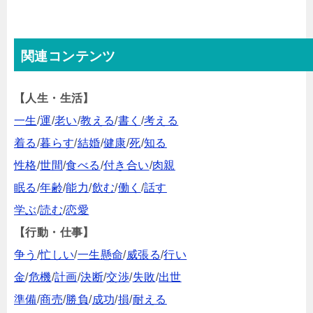
関連コンテンツ
【人生・生活】
一生
/
運
/
老い
/
教える
/
書く
/
考える
着る
/
暮らす
/
結婚
/
健康
/
死
/
知る
性格
/
世間
/
食べる
/
付き合い
/
肉親
眠る
/
年齢
/
能力
/
飲む
/
働く
/
話す
学ぶ
/
読む
/
恋愛
【行動・仕事】
争う
/
忙しい
/
一生懸命
/
威張る
/
行い
金
/
危機
/
計画
/
決断
/
交渉
/
失敗
/
出世
準備
/
商売
/
勝負
/
成功
/
損
/
耐える