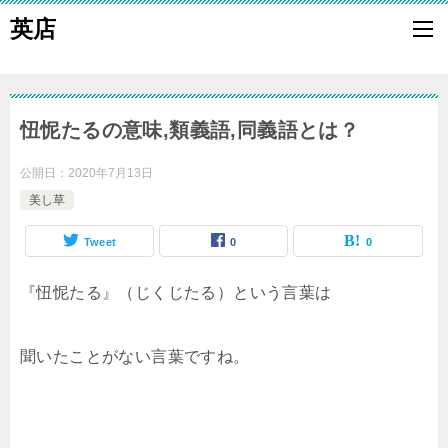
英店
忸怩たるの意味,類義語,同義語とは？
公開日：
2020年7月13日
美し草
Tweet
0
0
『忸怩たる』（じくじたる）という言葉は
聞いたことがない言葉ですね。