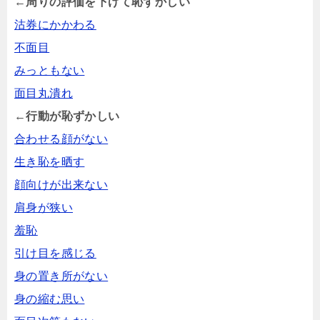
←周りの評価を下げて恥ずかしい
沽券にかかわる
不面目
みっともない
面目丸潰れ
←行動が恥ずかしい
合わせる顔がない
生き恥を晒す
顔向けが出来ない
肩身が狭い
羞恥
引け目を感じる
身の置き所がない
身の縮む思い