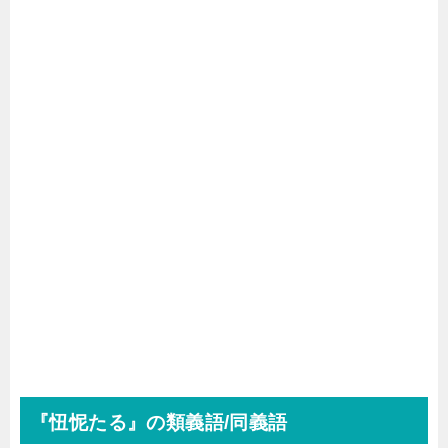
『忸怩たる』の類義語/同義語