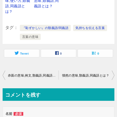
味,使い方,類義
意味,類義語,同
語,同義語と
義語とは？
は？
タグ
『恥ずかしい』の類義語/同義語
気持ちを伝える言葉
言葉の意味
Tweet
0
0
投
赤面の意味,例文,類義語,同義語とは？
憤然の意味,類義語,同義語とは？
稿
ナ
コメントを残す
ビ
ゲ
名前
必須
ー