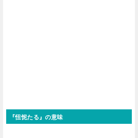
『忸怩たる』の意味