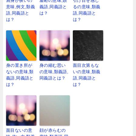
肩身が狭いの
羞恥の意味,類
引け目を感じ
意味,例文,類義
義語,同義語と
るの意味,類義
語,同義語と
は？
語,同義語と
は？
は？
身の置き所が
身の縮む思い
面目次第もな
ないの意味,類
の意味,類義語,
いの意味,類義
義語,同義語と
同義語とは？
語,同義語と
は？
は？
面目ないの意
顔が赤らむの