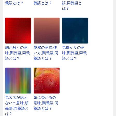
義語とは？
義語とは？
語,同義語と
は？
胸が騒ぐの意
憂慮の意味,使
気掛かりの意
味,類義語,同義
い方,類義語,同
味,類義語,同義
語とは？
義語とは？
語とは？
気苦労が絶え
気に掛かるの
ないの意味,類
意味,類義語,同
義語,同義語と
義語とは？
は？