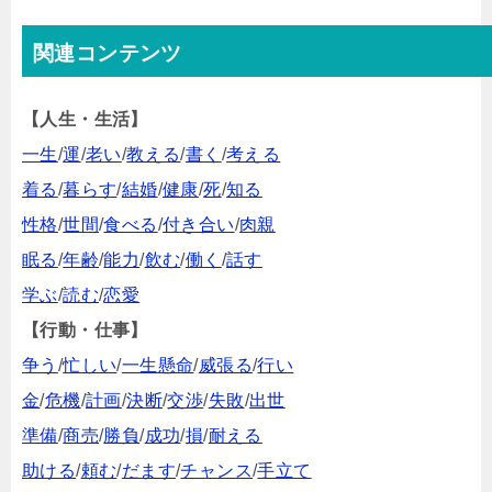
関連コンテンツ
【人生・生活】
一生
/
運
/
老い
/
教える
/
書く
/
考える
着る
/
暮らす
/
結婚
/
健康
/
死
/
知る
性格
/
世間
/
食べる
/
付き合い
/
肉親
眠る
/
年齢
/
能力
/
飲む
/
働く
/
話す
学ぶ
/
読む
/
恋愛
【行動・仕事】
争う
/
忙しい
/
一生懸命
/
威張る
/
行い
金
/
危機
/
計画
/
決断
/
交渉
/
失敗
/
出世
準備
/
商売
/
勝負
/
成功
/
損
/
耐える
助ける
/
頼む
/
だます
/
チャンス
/
手立て