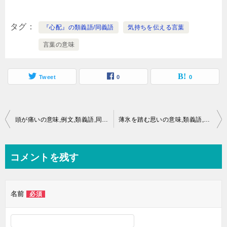
タグ
『心配』の類義語/同義語
気持ちを伝える言葉
言葉の意味
Tweet
0
0
投
頭が痛いの意味,例文,類義語,同義語とは？
薄氷を踏む思いの意味,類義語,同義語とは？
稿
ナ
コメントを残す
ビ
ゲ
名前
必須
ー
シ