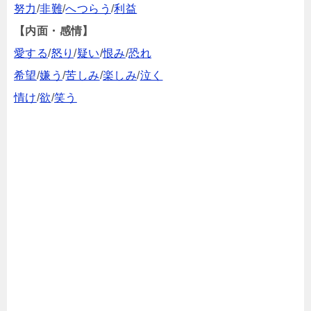
努力
/
非難
/
へつらう
/
利益
【内面・感情】
愛する
/
怒り
/
疑い
/
恨み
/
恐れ
希望
/
嫌う
/
苦しみ
/
楽しみ
/
泣く
情け
/
欲
/
笑う