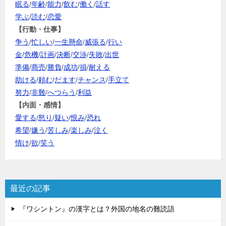
眠る
/
年齢
/
能力
/
飲む
/
働く
/
話す
学ぶ
/
読む
/
恋愛
【行動・仕事】
争う
/
忙しい
/
一生懸命
/
威張る
/
行い
金
/
危機
/
計画
/
決断
/
交渉
/
失敗
/
出世
準備
/
商売
/
勝負
/
成功
/
損
/
耐える
助ける
/
頼む
/
だます
/
チャンス
/
手立て
努力
/
非難
/
へつらう
/
利益
【内面・感情】
愛する
/
怒り
/
疑い
/
恨み
/
恐れ
希望
/
嫌う
/
苦しみ
/
楽しみ
/
泣く
情け
/
欲
/
笑う
最近の記事
『ワシントン』の漢字とは？外国の地名の難読語