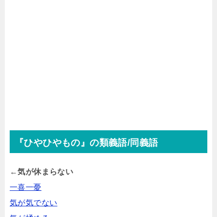
『ひやひやもの』の類義語/同義語
←気が休まらない
一喜一憂
気が気でない