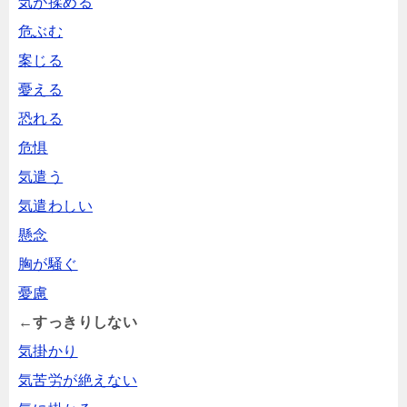
気が揉める
危ぶむ
案じる
憂える
恐れる
危惧
気遣う
気遣わしい
懸念
胸が騒ぐ
憂慮
←すっきりしない
気掛かり
気苦労が絶えない