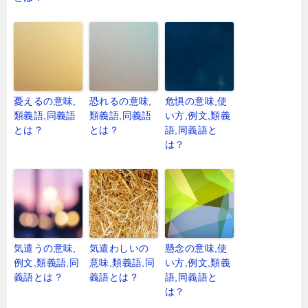
憂えるの意味,
恐れるの意味,
危惧の意味,使
類義語,同義語
類義語,同義語
い方,例文,類義
とは？
とは？
語,同義語と
は？
気遣うの意味,
気遣わしいの
懸念の意味,使
例文,類義語,同
意味,類義語,同
い方,例文,類義
義語とは？
義語とは？
語,同義語と
は？