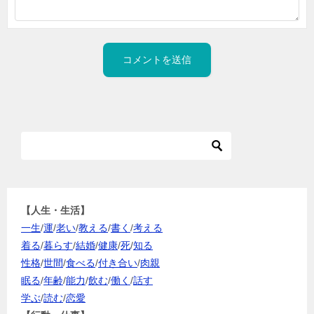
【人生・生活】
一生
/
運
/
老い
/
教える
/
書く
/
考える
着る
/
暮らす
/
結婚
/
健康
/
死
/
知る
性格
/
世間
/
食べる
/
付き合い
/
肉親
眠る
/
年齢
/
能力
/
飲む
/
働く
/
話す
学ぶ
/
読む
/
恋愛