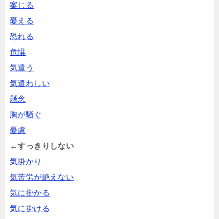
案じる
憂える
恐れる
危惧
気遣う
気遣わしい
懸念
胸が騒ぐ
憂慮
←すっきりしない
気掛かり
気苦労が絶えない
気に掛かる
気に掛ける