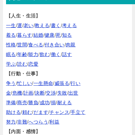
【人生・生活】
一生
/
運
/
老い
/
教える
/
書く
/
考える
着る
/
暮らす
/
結婚
/
健康
/
死
/
知る
性格
/
世間
/
食べる
/
付き合い
/
肉親
眠る
/
年齢
/
能力
/
飲む
/
働く
/
話す
学ぶ
/
読む
/
恋愛
【行動・仕事】
争う
/
忙しい
/
一生懸命
/
威張る
/
行い
金
/
危機
/
計画
/
決断
/
交渉
/
失敗
/
出世
準備
/
商売
/
勝負
/
成功
/
損
/
耐える
助ける
/
頼む
/
だます
/
チャンス
/
手立て
努力
/
非難
/
へつらう
/
利益
【内面・感情】