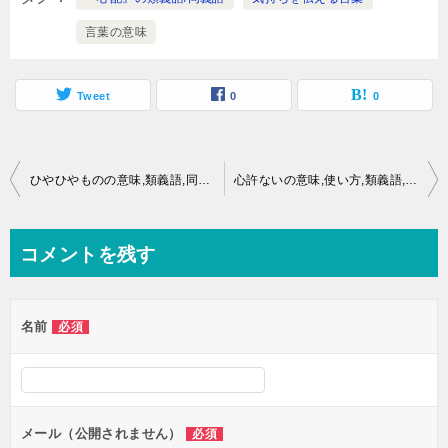
言葉の意味
Tweet
0
0
投
ひやひやものの意味,類義語,同義語とは？
心許ないの意味,使い方,類義語,同義語とは？
稿
ナ
コメントを残す
ビ
ゲ
名前
必須
ー
シ
ョ
ン
メール（公開されません）
必須