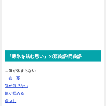
『薄氷を踏む思い』の類義語/同義語
←気が休まらない
一喜一憂
気が気でない
気が揉める
危ぶむ