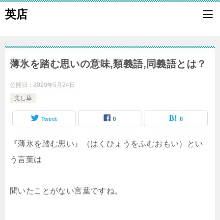
英店
薄氷を踏む思いの意味,類義語,同義語とは？
公開日：
2020年5月24日
美し草
Tweet
0
0
『薄氷を踏む思い』（はくひょうをふむおもい）とい
う言葉は
聞いたことがない言葉ですね。