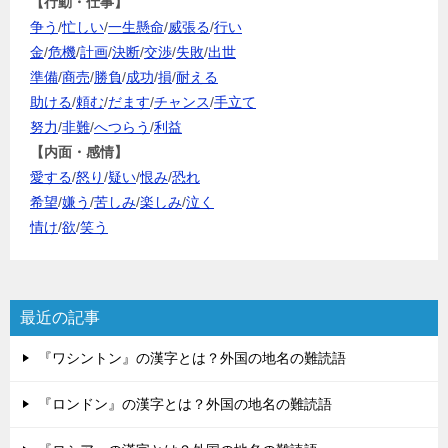
【行動・仕事】
争う
/
忙しい
/
一生懸命
/
威張る
/
行い
金
/
危機
/
計画
/
決断
/
交渉
/
失敗
/
出世
準備
/
商売
/
勝負
/
成功
/
損
/
耐える
助ける
/
頼む
/
だます
/
チャンス
/
手立て
努力
/
非難
/
へつらう
/
利益
【内面・感情】
愛する
/
怒り
/
疑い
/
恨み
/
恐れ
希望
/
嫌う
/
苦しみ
/
楽しみ
/
泣く
情け
/
欲
/
笑う
最近の記事
『ワシントン』の漢字とは？外国の地名の難読語
『ロンドン』の漢字とは？外国の地名の難読語