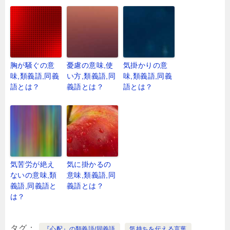
胸が騒ぐの意
憂慮の意味,使
気掛かりの意
味,類義語,同義
い方,類義語,同
味,類義語,同義
語とは？
義語とは？
語とは？
気苦労が絶え
気に掛かるの
ないの意味,類
意味,類義語,同
義語,同義語と
義語とは？
は？
タグ
『心配』の類義語/同義語
気持ちを伝える言葉