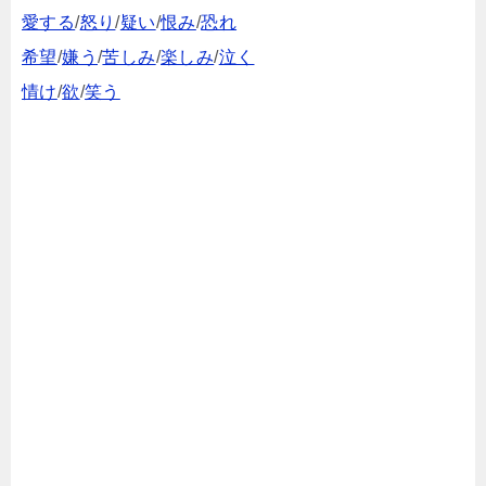
愛する
/
怒り
/
疑い
/
恨み
/
恐れ
希望
/
嫌う
/
苦しみ
/
楽しみ
/
泣く
情け
/
欲
/
笑う