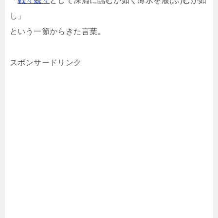
「
戦々兢々
として深淵に臨むが如く薄氷を履(ふ)むが如
し」
という一節からきた言葉。
スポンサードリンク