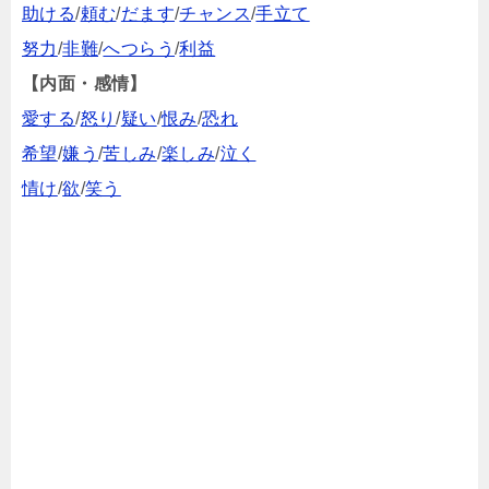
助ける
/
頼む
/
だます
/
チャンス
/
手立て
努力
/
非難
/
へつらう
/
利益
【内面・感情】
愛する
/
怒り
/
疑い
/
恨み
/
恐れ
希望
/
嫌う
/
苦しみ
/
楽しみ
/
泣く
情け
/
欲
/
笑う