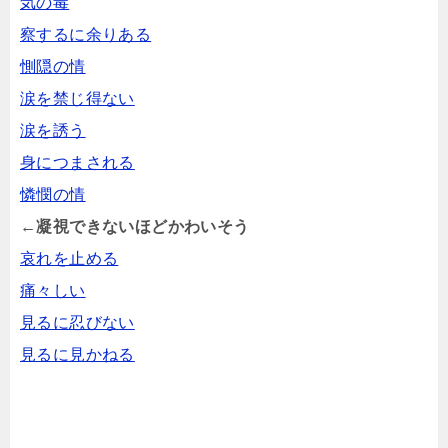
気の毒
察するに余りある
惻隠の情
涙を禁じ得ない
涙を誘う
身につまされる
憐憫の情
←凝視できないほどかわいそう
哀れを止める
痛々しい
見るに忍びない
見るに見かねる