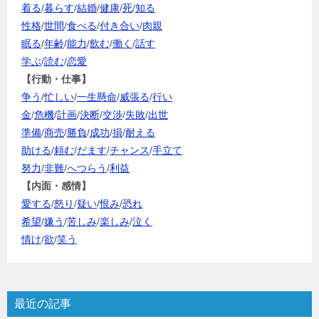
着る
/
暮らす
/
結婚
/
健康
/
死
/
知る
性格
/
世間
/
食べる
/
付き合い
/
肉親
眠る
/
年齢
/
能力
/
飲む
/
働く
/
話す
学ぶ
/
読む
/
恋愛
【行動・仕事】
争う
/
忙しい
/
一生懸命
/
威張る
/
行い
金
/
危機
/
計画
/
決断
/
交渉
/
失敗
/
出世
準備
/
商売
/
勝負
/
成功
/
損
/
耐える
助ける
/
頼む
/
だます
/
チャンス
/
手立て
努力
/
非難
/
へつらう
/
利益
【内面・感情】
愛する
/
怒り
/
疑い
/
恨み
/
恐れ
希望
/
嫌う
/
苦しみ
/
楽しみ
/
泣く
情け
/
欲
/
笑う
最近の記事