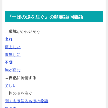
『一掬の涙を注ぐ』の類義語/同義語
←環境がかわいそう
哀れ
痛ましい
涙無しに
不憫
胸が痛む
←自然に同情する
労しい
一掬の涙を注ぐ
聞くも涙語るも涙の物語