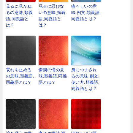
見るに見かね
見るに忍びな
痛々しいの意
るの意味,類義
いの意味,類義
味,例文,類義語,
語,同義語と
語,同義語と
同義語とは？
は？
は？
哀れを止める
憐憫の情の意
身につまされ
の意味,類義語,
味,類義語,同義
るの意味,例文,
同義語とは？
語とは？
使い方,類義語,
同義語とは？