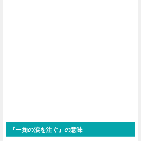
『一掬の涙を注ぐ』の意味