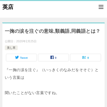
英店
一掬の涙を注ぐの意味,類義語,同義語とは？
公開日：
2020年2月25日
美し草
Tweet
0
0
『一掬の涙を注ぐ』（いっきくのなみだをそそぐ）と
いう言葉は
聞いたことがない言葉ですね。