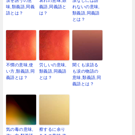
涙を誘うの意
哀れの意味,類
涙なしには語
味,類義語,同義
義語,同義語と
れないの意味,
語とは？
は？
類義語,同義語
とは？
不憫の意味,使
労しいの意味,
聞くも涙語る
い方,類義語,同
類義語,同義語
も涙の物語の
義語とは？
とは？
意味,類義語,同
義語とは？
気の毒の意味,
察するに余り