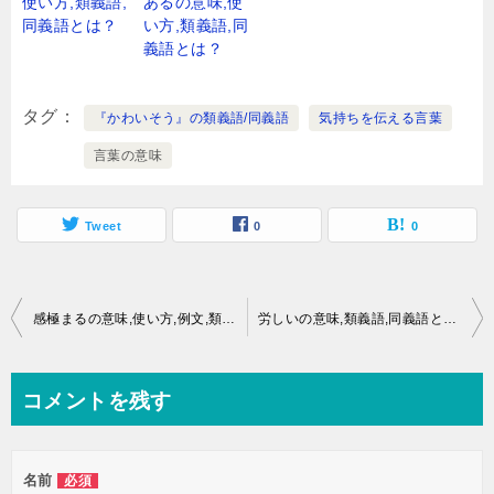
使い方,類義語,
あるの意味,使
同義語とは？
い方,類義語,同
義語とは？
タグ
『かわいそう』の類義語/同義語
気持ちを伝える言葉
言葉の意味
Tweet
0
0
投
感極まるの意味,使い方,例文,類義語,同義語とは？
労しいの意味,類義語,同義語とは？
稿
ナ
コメントを残す
ビ
ゲ
名前
必須
ー