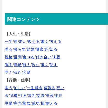
関連コンテンツ
【人生・生活】
一生
/
運
/
老い
/
教える
/
書く
/
考える
着る
/
暮らす
/
結婚
/
健康
/
死
/
知る
性格
/
世間
/
食べる
/
付き合い
/
肉親
眠る
/
年齢
/
能力
/
飲む
/
働く
/
話す
学ぶ
/
読む
/
恋愛
【行動・仕事】
争う
/
忙しい
/
一生懸命
/
威張る
/
行い
金
/
危機
/
計画
/
決断
/
交渉
/
失敗
/
出世
準備
/
商売
/
勝負
/
成功
/
損
/
耐える