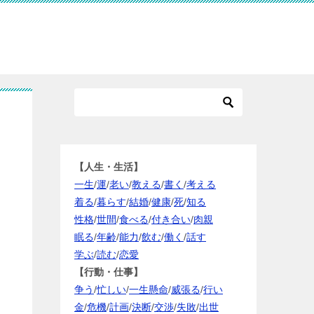
【人生・生活】
一生
/
運
/
老い
/
教える
/
書く
/
考える
着る
/
暮らす
/
結婚
/
健康
/
死
/
知る
性格
/
世間
/
食べる
/
付き合い
/
肉親
眠る
/
年齢
/
能力
/
飲む
/
働く
/
話す
学ぶ
/
読む
/
恋愛
【行動・仕事】
争う
/
忙しい
/
一生懸命
/
威張る
/
行い
金
/
危機
/
計画
/
決断
/
交渉
/
失敗
/
出世