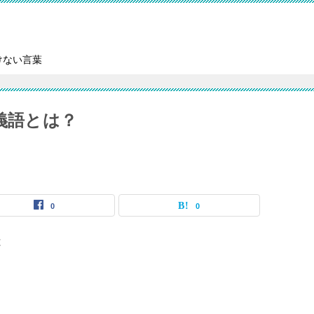
けない言葉
義語とは？
0
0
は