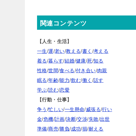
関連コンテンツ
【人生・生活】
一生
/
運
/
老い
/
教える
/
書く
/
考える
着る
/
暮らす
/
結婚
/
健康
/
死
/
知る
性格
/
世間
/
食べる
/
付き合い
/
肉親
眠る
/
年齢
/
能力
/
飲む
/
働く
/
話す
学ぶ
/
読む
/
恋愛
【行動・仕事】
争う
/
忙しい
/
一生懸命
/
威張る
/
行い
金
/
危機
/
計画
/
決断
/
交渉
/
失敗
/
出世
準備
/
商売
/
勝負
/
成功
/
損
/
耐える