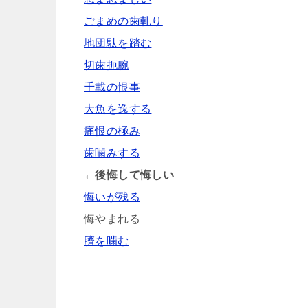
ごまめの歯軋り
地団駄を踏む
切歯扼腕
千載の恨事
大魚を逸する
痛恨の極み
歯噛みする
←後悔して悔しい
悔いが残る
悔やまれる
臍を噛む