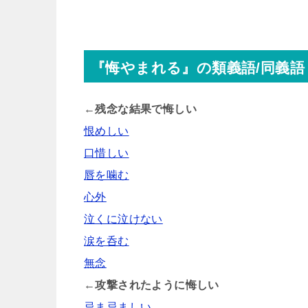
『悔やまれる』の類義語/同義語
←残念な結果で悔しい
恨めしい
口惜しい
唇を噛む
心外
泣くに泣けない
涙を呑む
無念
←攻撃されたように悔しい
忌ま忌ましい