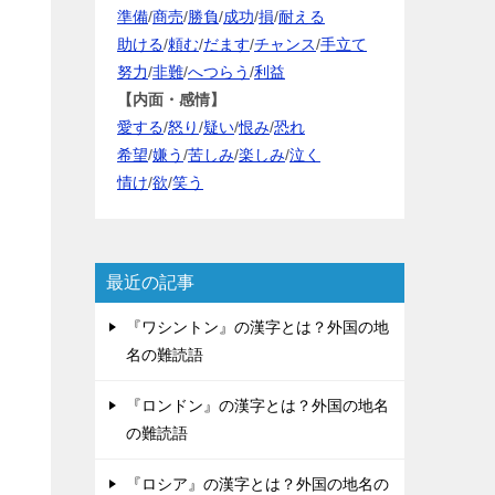
準備
/
商売
/
勝負
/
成功
/
損
/
耐える
助ける
/
頼む
/
だます
/
チャンス
/
手立て
努力
/
非難
/
へつらう
/
利益
【内面・感情】
愛する
/
怒り
/
疑い
/
恨み
/
恐れ
希望
/
嫌う
/
苦しみ
/
楽しみ
/
泣く
情け
/
欲
/
笑う
最近の記事
『ワシントン』の漢字とは？外国の地
名の難読語
『ロンドン』の漢字とは？外国の地名
の難読語
『ロシア』の漢字とは？外国の地名の