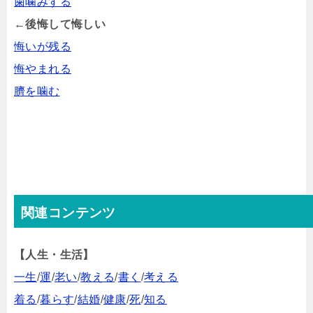
歯噛みする
←後悔して悔しい
悔いが残る
悔やまれる
臍を噛む
関連コンテンツ
【人生・生活】
一生
/
運
/
老い
/
教える
/
書く
/
考える
着る
/
暮らす
/
結婚
/
健康
/
死
/
知る