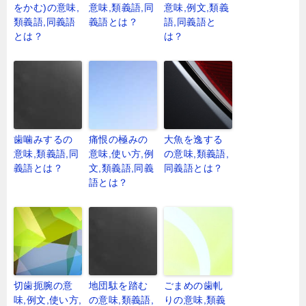
をかむ)の意味,
意味,類義語,同
意味,例文,類義
類義語,同義語
義語とは？
語,同義語と
とは？
は？
歯噛みするの
痛恨の極みの
大魚を逸する
意味,類義語,同
意味,使い方,例
の意味,類義語,
義語とは？
文,類義語,同義
同義語とは？
語とは？
切歯扼腕の意
地団駄を踏む
ごまめの歯軋
味,例文,使い方,
の意味,類義語,
りの意味,類義