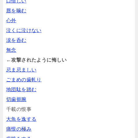
口惜しい
唇を噛む
心外
泣くに泣けない
涙を呑む
無念
←攻撃されたように悔しい
忌ま忌ましい
ごまめの歯軋り
地団駄を踏む
切歯扼腕
千載の恨事
大魚を逸する
痛恨の極み