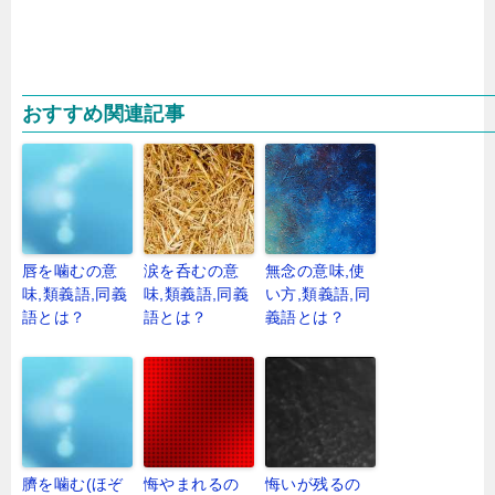
おすすめ関連記事
唇を噛むの意
涙を呑むの意
無念の意味,使
味,類義語,同義
味,類義語,同義
い方,類義語,同
語とは？
語とは？
義語とは？
臍を噛む(ほぞ
悔やまれるの
悔いが残るの