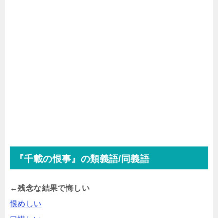
『千載の恨事』の類義語/同義語
←残念な結果で悔しい
恨めしい