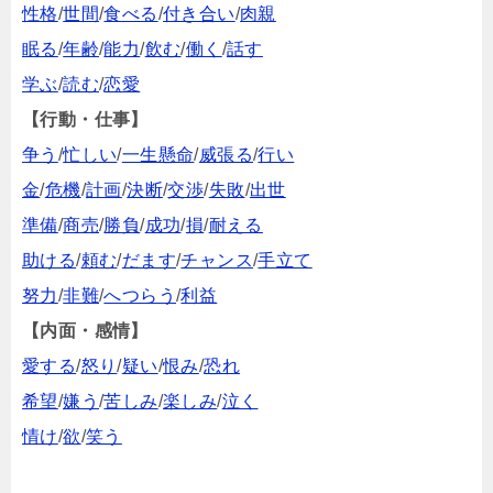
性格
/
世間
/
食べる
/
付き合い
/
肉親
眠る
/
年齢
/
能力
/
飲む
/
働く
/
話す
学ぶ
/
読む
/
恋愛
【行動・仕事】
争う
/
忙しい
/
一生懸命
/
威張る
/
行い
金
/
危機
/
計画
/
決断
/
交渉
/
失敗
/
出世
準備
/
商売
/
勝負
/
成功
/
損
/
耐える
助ける
/
頼む
/
だます
/
チャンス
/
手立て
努力
/
非難
/
へつらう
/
利益
【内面・感情】
愛する
/
怒り
/
疑い
/
恨み
/
恐れ
希望
/
嫌う
/
苦しみ
/
楽しみ
/
泣く
情け
/
欲
/
笑う