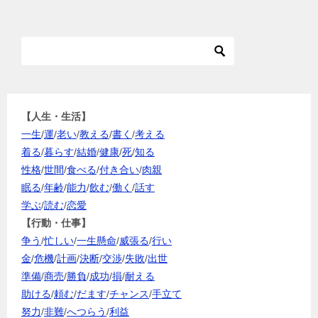
【人生・生活】
一生
/
運
/
老い
/
教える
/
書く
/
考える
着る
/
暮らす
/
結婚
/
健康
/
死
/
知る
性格
/
世間
/
食べる
/
付き合い
/
肉親
眠る
/
年齢
/
能力
/
飲む
/
働く
/
話す
学ぶ
/
読む
/
恋愛
【行動・仕事】
争う
/
忙しい
/
一生懸命
/
威張る
/
行い
金
/
危機
/
計画
/
決断
/
交渉
/
失敗
/
出世
準備
/
商売
/
勝負
/
成功
/
損
/
耐える
助ける
/
頼む
/
だます
/
チャンス
/
手立て
努力
/
非難
/
へつらう
/
利益