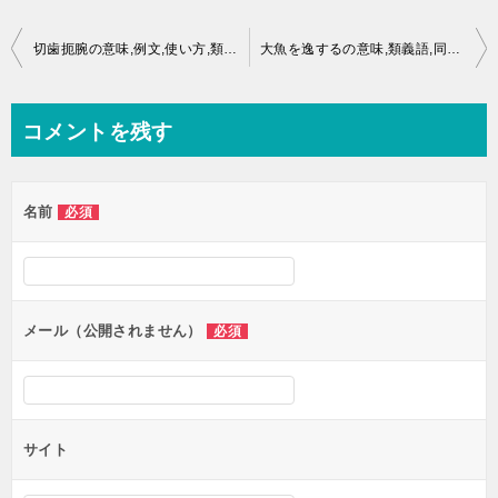
投
切歯扼腕の意味,例文,使い方,類義語,同義語とは？
大魚を逸するの意味,類義語,同義語とは？
稿
ナ
コメントを残す
ビ
ゲ
名前
必須
ー
シ
ョ
ン
メール（公開されません）
必須
サイト