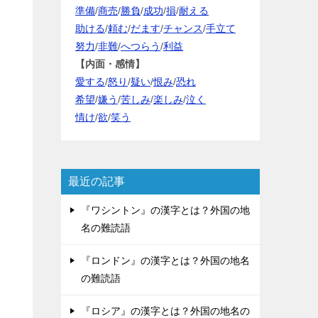
準備
/
商売
/
勝負
/
成功
/
損
/
耐える
助ける
/
頼む
/
だます
/
チャンス
/
手立て
努力
/
非難
/
へつらう
/
利益
【内面・感情】
愛する
/
怒り
/
疑い
/
恨み
/
恐れ
希望
/
嫌う
/
苦しみ
/
楽しみ
/
泣く
情け
/
欲
/
笑う
最近の記事
『ワシントン』の漢字とは？外国の地
名の難読語
『ロンドン』の漢字とは？外国の地名
の難読語
『ロシア』の漢字とは？外国の地名の