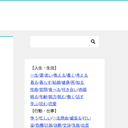
【人生・生活】
一生
/
運
/
老い
/
教える
/
書く
/
考える
着る
/
暮らす
/
結婚
/
健康
/
死
/
知る
性格
/
世間
/
食べる
/
付き合い
/
肉親
眠る
/
年齢
/
能力
/
飲む
/
働く
/
話す
学ぶ
/
読む
/
恋愛
【行動・仕事】
争う
/
忙しい
/
一生懸命
/
威張る
/
行い
金
/
危機
/
計画
/
決断
/
交渉
/
失敗
/
出世