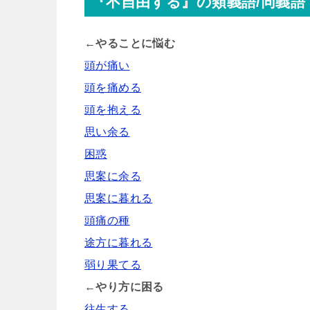
『不自由する』の類義語/同義語
←やることに悩む
頭が痛い
頭を痛める
頭を抱える
思い余る
困惑
思案に余る
思案に暮れる
頭痛の種
途方に暮れる
弱り果てる
←やり方に困る
往生する