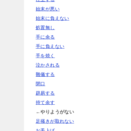
始末が悪い
始末に負えない
処置無し
手に余る
手に負えない
手を焼く
泣かされる
難儀する
閉口
辟易する
持て余す
←やりようがない
足掻きが取れない
お手上げ