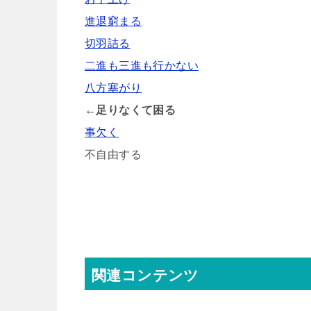
進退窮まる
切羽詰る
二進も三進も行かない
八方塞がり
←足りなくて困る
事欠く
不自由する
関連コンテンツ