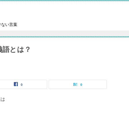
けない言葉
義語とは？
0
0
葉は