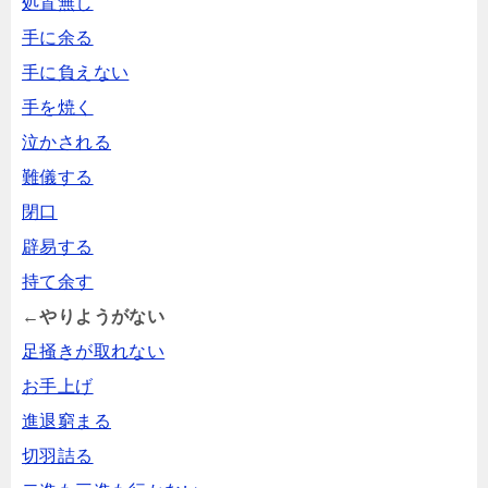
処置無し
手に余る
手に負えない
手を焼く
泣かされる
難儀する
閉口
辟易する
持て余す
←やりようがない
足掻きが取れない
お手上げ
進退窮まる
切羽詰る