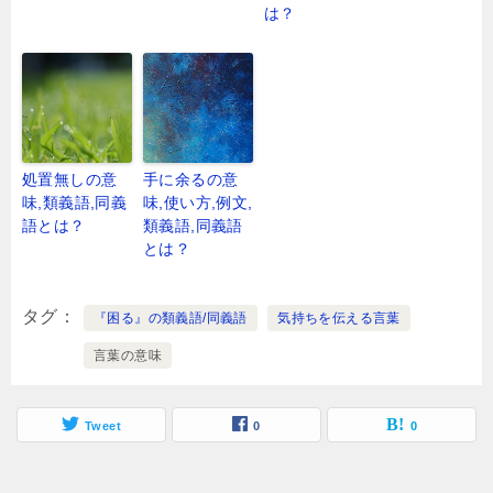
は？
処置無しの意
手に余るの意
味,類義語,同義
味,使い方,例文,
語とは？
類義語,同義語
とは？
タグ
『困る』の類義語/同義語
気持ちを伝える言葉
言葉の意味
Tweet
0
0