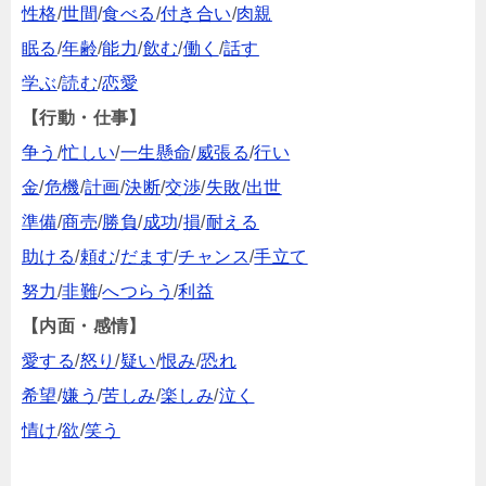
性格
/
世間
/
食べる
/
付き合い
/
肉親
眠る
/
年齢
/
能力
/
飲む
/
働く
/
話す
学ぶ
/
読む
/
恋愛
【行動・仕事】
争う
/
忙しい
/
一生懸命
/
威張る
/
行い
金
/
危機
/
計画
/
決断
/
交渉
/
失敗
/
出世
準備
/
商売
/
勝負
/
成功
/
損
/
耐える
助ける
/
頼む
/
だます
/
チャンス
/
手立て
努力
/
非難
/
へつらう
/
利益
【内面・感情】
愛する
/
怒り
/
疑い
/
恨み
/
恐れ
希望
/
嫌う
/
苦しみ
/
楽しみ
/
泣く
情け
/
欲
/
笑う