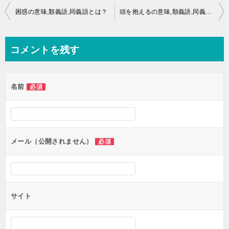
投
困惑の意味,類義語,同義語とは？
頭を抱えるの意味,類義語,同義語とは？
稿
ナ
コメントを残す
ビ
ゲ
名前
必須
ー
シ
ョ
ン
メール（公開されません）
必須
サイト