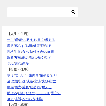
【人生・生活】
一生
/
運
/
老い
/
教える
/
書く
/
考える
着る
/
暮らす
/
結婚
/
健康
/
死
/
知る
性格
/
世間
/
食べる
/
付き合い
/
肉親
眠る
/
年齢
/
能力
/
飲む
/
働く
/
話す
学ぶ
/
読む
/
恋愛
【行動・仕事】
争う
/
忙しい
/
一生懸命
/
威張る
/
行い
金
/
危機
/
計画
/
決断
/
交渉
/
失敗
/
出世
準備
/
商売
/
勝負
/
成功
/
損
/
耐える
助ける
/
頼む
/
だます
/
チャンス
/
手立て
努力
/
非難
/
へつらう
/
利益
【内面・感情】