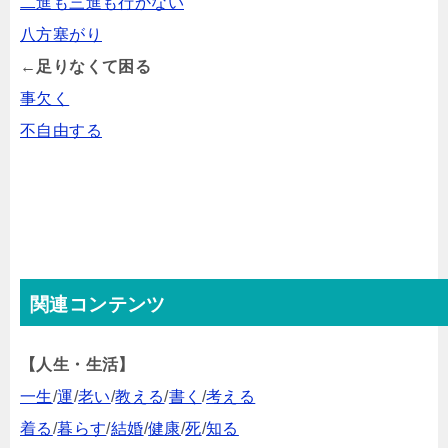
二進も三進も行かない
八方塞がり
←足りなくて困る
事欠く
不自由する
関連コンテンツ
【人生・生活】
一生
/
運
/
老い
/
教える
/
書く
/
考える
着る
/
暮らす
/
結婚
/
健康
/
死
/
知る