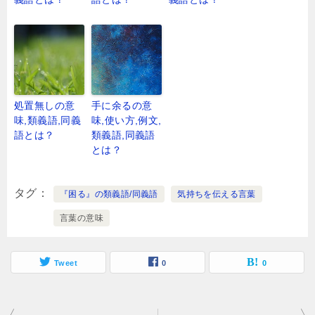
処置無しの意
手に余るの意
味,類義語,同義
味,使い方,例文,
語とは？
類義語,同義語
とは？
タグ
『困る』の類義語/同義語
気持ちを伝える言葉
言葉の意味
Tweet
0
0