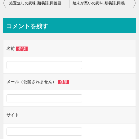
投
処置無しの意味,類義語,同義語とは？
始末が悪いの意味,類義語,同義語とは？
稿
ナ
コメントを残す
ビ
ゲ
名前
必須
ー
シ
ョ
ン
メール（公開されません）
必須
サイト