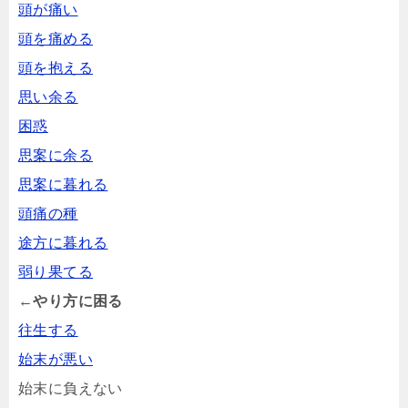
頭が痛い
頭を痛める
頭を抱える
思い余る
困惑
思案に余る
思案に暮れる
頭痛の種
途方に暮れる
弱り果てる
←やり方に困る
往生する
始末が悪い
始末に負えない