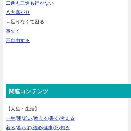
二進も三進も行かない
八方塞がり
←足りなくて困る
事欠く
不自由する
関連コンテンツ
【人生・生活】
一生
/
運
/
老い
/
教える
/
書く
/
考える
着る
/
暮らす
/
結婚
/
健康
/
死
/
知る