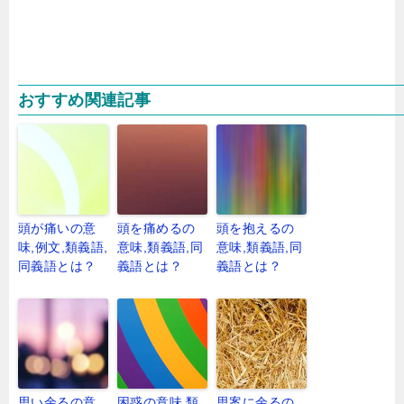
おすすめ関連記事
頭が痛いの意
頭を痛めるの
頭を抱えるの
味,例文,類義語,
意味,類義語,同
意味,類義語,同
同義語とは？
義語とは？
義語とは？
思い余るの意
困惑の意味,類
思案に余るの