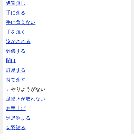
処置無し
手に余る
手に負えない
手を焼く
泣かされる
難儀する
閉口
辟易する
持て余す
←やりようがない
足掻きが取れない
お手上げ
進退窮まる
切羽詰る