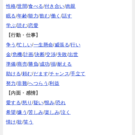
性格
/
世間
/
食べる
/
付き合い
/
肉親
眠る
/
年齢
/
能力
/
飲む
/
働く
/
話す
学ぶ
/
読む
/
恋愛
【行動・仕事】
争う
/
忙しい
/
一生懸命
/
威張る
/
行い
金
/
危機
/
計画
/
決断
/
交渉
/
失敗
/
出世
準備
/
商売
/
勝負
/
成功
/
損
/
耐える
助ける
/
頼む
/
だます
/
チャンス
/
手立て
努力
/
非難
/
へつらう
/
利益
【内面・感情】
愛する
/
怒り
/
疑い
/
恨み
/
恐れ
希望
/
嫌う
/
苦しみ
/
楽しみ
/
泣く
情け
/
欲
/
笑う