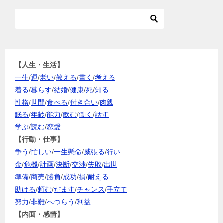
【人生・生活】
一生
/
運
/
老い
/
教える
/
書く
/
考える
着る
/
暮らす
/
結婚
/
健康
/
死
/
知る
性格
/
世間
/
食べる
/
付き合い
/
肉親
眠る
/
年齢
/
能力
/
飲む
/
働く
/
話す
学ぶ
/
読む
/
恋愛
【行動・仕事】
争う
/
忙しい
/
一生懸命
/
威張る
/
行い
金
/
危機
/
計画
/
決断
/
交渉
/
失敗
/
出世
準備
/
商売
/
勝負
/
成功
/
損
/
耐える
助ける
/
頼む
/
だます
/
チャンス
/
手立て
努力
/
非難
/
へつらう
/
利益
【内面・感情】