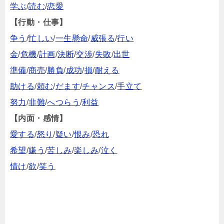
学ぶ
/
読む
/
恋愛
【行動・仕事】
争う
/
忙しい
/
一生懸命
/
威張る
/
行い
金
/
危機
/
計画
/
決断
/
交渉
/
失敗
/
出世
準備
/
商売
/
勝負
/
成功
/
損
/
耐える
助ける
/
頼む
/
だます
/
チャンス
/
手立て
努力
/
非難
/
へつらう
/
利益
【内面・感情】
愛する
/
怒り
/
疑い
/
恨み
/
恐れ
希望
/
嫌う
/
苦しみ
/
楽しみ
/
泣く
情け
/
欲
/
笑う