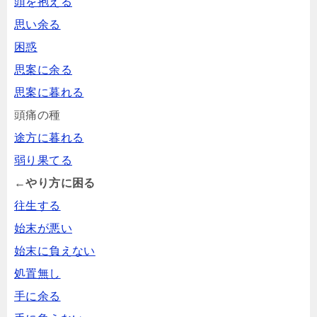
頭を抱える
思い余る
困惑
思案に余る
思案に暮れる
頭痛の種
途方に暮れる
弱り果てる
←やり方に困る
往生する
始末が悪い
始末に負えない
処置無し
手に余る