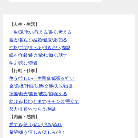
【人生・生活】
一生
/
運
/
老い
/
教える
/
書く
/
考える
着る
/
暮らす
/
結婚
/
健康
/
死
/
知る
性格
/
世間
/
食べる
/
付き合い
/
肉親
眠る
/
年齢
/
能力
/
飲む
/
働く
/
話す
学ぶ
/
読む
/
恋愛
【行動・仕事】
争う
/
忙しい
/
一生懸命
/
威張る
/
行い
金
/
危機
/
計画
/
決断
/
交渉
/
失敗
/
出世
準備
/
商売
/
勝負
/
成功
/
損
/
耐える
助ける
/
頼む
/
だます
/
チャンス
/
手立て
努力
/
非難
/
へつらう
/
利益
【内面・感情】
愛する
/
怒り
/
疑い
/
恨み
/
恐れ
希望
/
嫌う
/
苦しみ
/
楽しみ
/
泣く