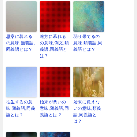
思案に暮れる
途方に暮れる
弱り果てるの
の意味,類義語,
の意味,例文,類
意味,類義語,同
同義語とは？
義語,同義語と
義語とは？
は？
往生するの意
始末が悪いの
始末に負えな
味,類義語,同義
意味,類義語,同
いの意味,類義
語とは？
義語とは？
語,同義語と
は？