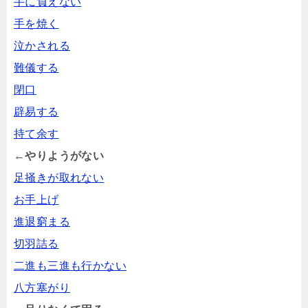
手に負えない
手を焼く
泣かされる
難儀する
閉口
辟易する
持て余す
←やりようがない
足掻きが取れない
お手上げ
進退窮まる
切羽詰る
二進も三進も行かない
八方塞がり