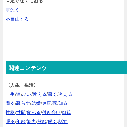
←足りなくて困る
事欠く
不自由する
関連コンテンツ
【人生・生活】
一生
/
運
/
老い
/
教える
/
書く
/
考える
着る
/
暮らす
/
結婚
/
健康
/
死
/
知る
性格
/
世間
/
食べる
/
付き合い
/
肉親
眠る
/
年齢
/
能力
/
飲む
/
働く
/
話す