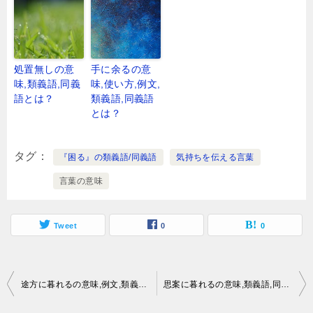
処置無しの意
手に余るの意
味,類義語,同義
味,使い方,例文,
語とは？
類義語,同義語
とは？
タグ
『困る』の類義語/同義語
気持ちを伝える言葉
言葉の意味
Tweet
0
0
投
途方に暮れるの意味,例文,類義語,同義語とは？
思案に暮れるの意味,類義語,同義語とは？
稿