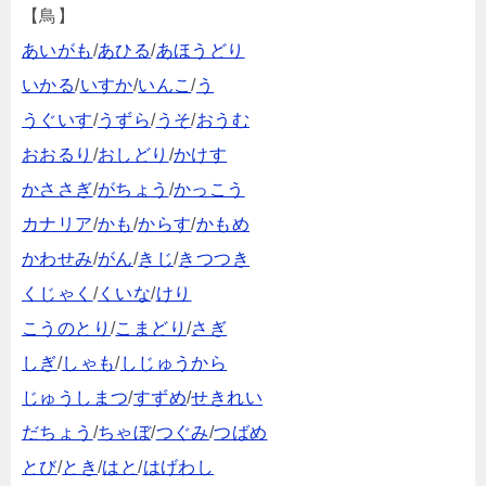
【鳥】
あいがも
/
あひる
/
あほうどり
いかる
/
いすか
/
いんこ
/
う
うぐいす
/
うずら
/
うそ
/
おうむ
おおるり
/
おしどり
/
かけす
かささぎ
/
がちょう
/
かっこう
カナリア
/
かも
/
からす
/
かもめ
かわせみ
/
がん
/
きじ
/
きつつき
くじゃく
/
くいな
/
けり
こうのとり
/
こまどり
/
さぎ
しぎ
/
しゃも
/
しじゅうから
じゅうしまつ
/
すずめ
/
せきれい
だちょう
/
ちゃぼ
/
つぐみ
/
つばめ
とび
/
とき
/
はと
/
はげわし