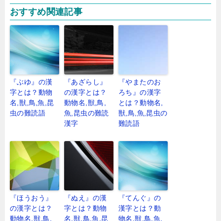
おすすめ関連記事
『ぶゆ』の漢
『あざらし』
『やまたのお
字とは？動物
の漢字とは？
ろち』の漢字
名,獣,鳥,魚,昆
動物名,獣,鳥,
とは？動物名,
虫の難読語
魚,昆虫の難読
獣,鳥,魚,昆虫の
漢字
難読語
『ほうおう』
『ぬえ』の漢
『てんぐ』の
の漢字とは？
字とは？動物
漢字とは？動
動物名,獣,鳥,
名,獣,鳥,魚,昆
物名,獣,鳥,魚,