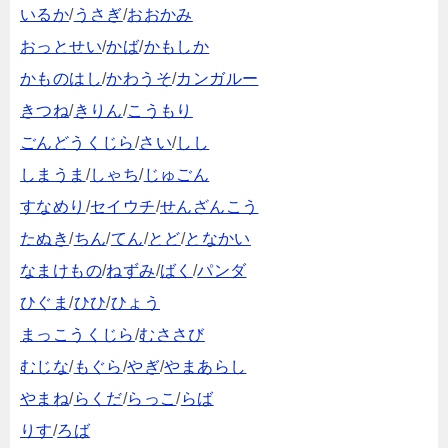
いるか
/
うさぎ
/
おおかみ
おっとせい
/
かば
/
かもしか
かものはし
/
かわうそ
/
カンガルー
きつね
/
きりん
/
こうもり
ごんどうくじら
/
さい
/
しし
しまうま
/
しゃち
/
じゅごん
すなめり
/
セイウチ
/
せんざんこう
たぬき
/
ちん
/
てん
/
とど
/
となかい
なまけもの
/
ねずみ
/
ばく
/
パンダ
ひぐま
/
ひひ
/
ひょう
まっこうくじら
/
むささび
むじな
/
もぐら
/
やぎ
/
やまあらし
やまね
/
らくだ
/
らっこ
/
らば
りす
/
ろば