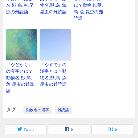
名,獣,鳥,魚,昆
物名,獣,鳥,魚,
は？動物名,獣,
虫の難読語
昆虫の難読語
鳥,魚,昆虫の難
読語
『やどかり』
『やすで』の
の漢字とは？
漢字とは？動
動物名,獣,鳥,
物名,獣,鳥,魚,
魚,昆虫の難読
昆虫の難読語
語
タグ
動物名の漢字
難読語
Tweet
0
0