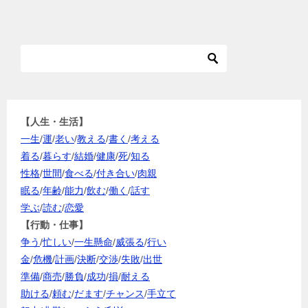
【人生・生活】
一生
/
運
/
老い
/
教える
/
書く
/
考える
着る
/
暮らす
/
結婚
/
健康
/
死
/
知る
性格
/
世間
/
食べる
/
付き合い
/
肉親
眠る
/
年齢
/
能力
/
飲む
/
働く
/
話す
学ぶ
/
読む
/
恋愛
【行動・仕事】
争う
/
忙しい
/
一生懸命
/
威張る
/
行い
金
/
危機
/
計画
/
決断
/
交渉
/
失敗
/
出世
準備
/
商売
/
勝負
/
成功
/
損
/
耐える
助ける
/
頼む
/
だます
/
チャンス
/
手立て