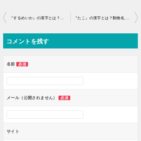
投
『するめいか』の漢字とは？動物名,獣,鳥,魚,昆虫の難読語
『たこ』の漢字とは？動物名,獣,鳥,魚,昆虫の難読語
稿
ナ
コメントを残す
ビ
ゲ
名前
必須
ー
シ
ョ
ン
メール（公開されません）
必須
サイト