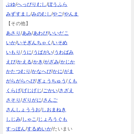
ぶゆ
/
へっぴりむし
/
ぼうふら
みずすまし
/
みのむし
/
やご
/
やんま
【その他】
あさり
/
あみ
/
あわび
/
いいだこ
いか
/
いそぎんちゃく
/
いそめ
いもり
/
うに
/
うばがい
/
うわばみ
えび
/
かえる
/
かき
/
がざみ
/
かじか
かたつむり
/
かなへび
/
かに
/
がま
がらがらへび
/
ぎょうちゅう
/
くも
くらげ
/
げじげじ
/
ごかい
/
さざえ
さそり
/
ざりがに
/
さんご
さんしょううお
/
しおまねき
しじみ
/
しゃこ
/
じょろうぐも
すっぽん
/
するめいか
/たいまい