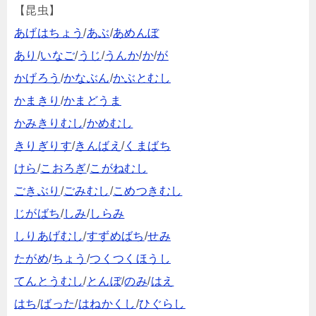
【昆虫】
あげはちょう
/
あぶ
/
あめんぼ
あり
/
いなご
/
うじ
/
うんか
/
か
/
が
かげろう
/
かなぶん
/
かぶとむし
かまきり
/
かまどうま
かみきりむし
/
かめむし
きりぎりす
/
きんばえ
/
くまばち
けら
/
こおろぎ
/
こがねむし
ごきぶり
/
ごみむし
/
こめつきむし
じがばち
/
しみ
/
しらみ
しりあげむし
/
すずめばち
/
せみ
たがめ
/
ちょう
/
つくつくほうし
てんとうむし
/
とんぼ
/
のみ
/
はえ
はち
/
ばった
/
はねかくし
/
ひぐらし