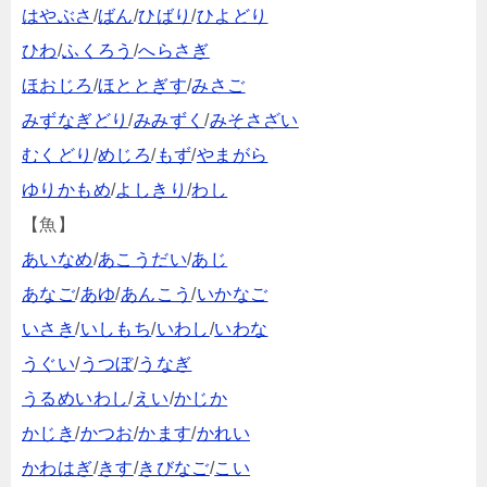
はやぶさ
/
ばん
/
ひばり
/
ひよどり
ひわ
/
ふくろう
/
へらさぎ
ほおじろ
/
ほととぎす
/
みさご
みずなぎどり
/
みみずく
/
みそさざい
むくどり
/
めじろ
/
もず
/
やまがら
ゆりかもめ
/
よしきり
/
わし
【魚】
あいなめ
/
あこうだい
/
あじ
あなご
/
あゆ
/
あんこう
/
いかなご
いさき
/
いしもち
/
いわし
/
いわな
うぐい
/
うつぼ
/
うなぎ
うるめいわし
/
えい
/
かじか
かじき
/
かつお
/
かます
/
かれい
かわはぎ
/
きす
/
きびなご
/
こい