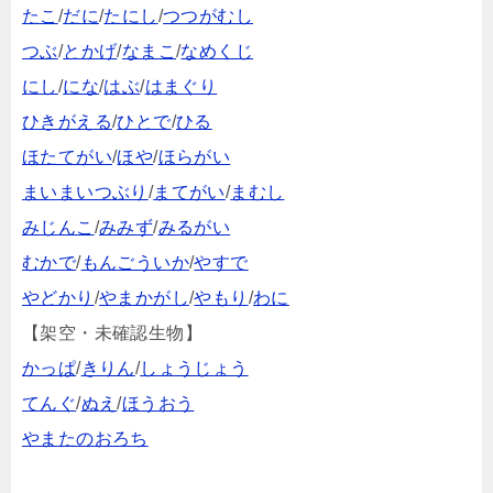
たこ
/
だに
/
たにし
/
つつがむし
つぶ
/
とかげ
/
なまこ
/
なめくじ
にし
/
にな
/
はぶ
/
はまぐり
ひきがえる
/
ひとで
/
ひる
ほたてがい
/
ほや
/
ほらがい
まいまいつぶり
/
まてがい
/
まむし
みじんこ
/
みみず
/
みるがい
むかで
/
もんごういか
/
やすで
やどかり
/
やまかがし
/
やもり
/
わに
【架空・未確認生物】
かっぱ
/
きりん
/
しょうじょう
てんぐ
/
ぬえ
/
ほうおう
やまたのおろち