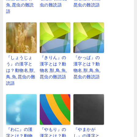
魚,昆虫の難読
虫の難読語
昆虫の難読語
語
『しょうじょ
『きりん』の
『かっぱ』の
う』の漢字と
漢字とは？動
漢字とは？動
は？動物名,獣,
物名,獣,鳥,魚,
物名,獣,鳥,魚,
鳥,魚,昆虫の難
昆虫の難読語
昆虫の難読語
読語
『わに』の漢
『やもり』の
『やまかが
字とは？動物
漢字とは？動
し』の漢字と