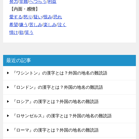
努力
/
非難
/
へつらう
/
利益
【内面・感情】
愛する
/
怒り
/
疑い
/
恨み
/
恐れ
希望
/
嫌う
/
苦しみ
/
楽しみ
/
泣く
情け
/
欲
/
笑う
最近の記事
『ワシントン』の漢字とは？外国の地名の難読語
『ロンドン』の漢字とは？外国の地名の難読語
『ロシア』の漢字とは？外国の地名の難読語
『ロサンゼルス』の漢字とは？外国の地名の難読語
『ローマ』の漢字とは？外国の地名の難読語