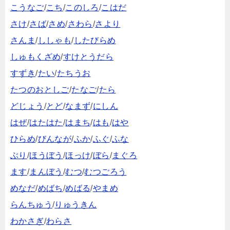
こうなご
/
こち
/
このしろ
/
こはだ
さけ
/
さば
/
さめ
/
さわら
/
さより
さんま
/
ししゃも
/
したびらめ
しゅもくざめ
/
すけとうだら
すずき
/
たい
/
たちうお
たつのおとしご
/
たなご
/
たら
どじょう
/
とど
/
なまず
/
にしん
はぜ
/
はたはた
/
はまち
/
はも
/
はや
ひらめ
/
びんなが
/
ふか
/
ふぐ
/
ふな
ぶり
/
ほうぼう
/
ほっけ
/
ぼら
/
まぐろ
ます
/
まんぼう
/
むつ
/
むつごろう
めなだ
/
めばち
/
めばる
/
やまめ
らんちゅう
/
りゅうきん
わかさぎ
/
わらさ