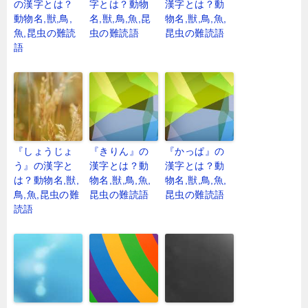
の漢字とは？
字とは？動物
漢字とは？動
動物名,獣,鳥,
名,獣,鳥,魚,昆
物名,獣,鳥,魚,
魚,昆虫の難読
虫の難読語
昆虫の難読語
語
『しょうじょ
『きりん』の
『かっぱ』の
う』の漢字と
漢字とは？動
漢字とは？動
は？動物名,獣,
物名,獣,鳥,魚,
物名,獣,鳥,魚,
鳥,魚,昆虫の難
昆虫の難読語
昆虫の難読語
読語