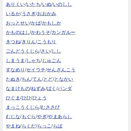
ありくい
/
いたち
/
いぬ
/
いのしし
いるか
/
うさぎ
/
おおかみ
おっとせい
/
かば
/
かもしか
かものはし
/
かわうそ
/
カンガルー
きつね
/
きりん
/
こうもり
ごんどうくじら
/
さい
/
しし
しまうま
/
しゃち
/
じゅごん
すなめり
/
セイウチ
/
せんざんこう
たぬき
/
ちん
/
てん
/
とど
/
となかい
なまけもの
/
ねずみ
/
ばく
/
パンダ
ひぐま
/
ひひ
/
ひょう
まっこうくじら
/
むささび
むじな
/
もぐら
/
やぎ
/
やまあらし
やまね
/
らくだ
/
らっこ
/
らば