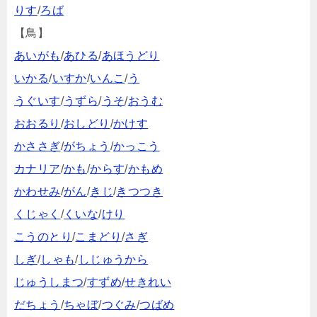
りす
/
ろば
【鳥】
あいがも
/
あひる
/
あほうどり
いかる
/
いすか
/
いんこ
/
う
うぐいす
/
うずら
/
うそ
/
おうむ
おおるり
/
おしどり
/
かけす
かささぎ
/
がちょう
/
かっこう
カナリア
/
かも
/
からす
/
かもめ
かわせみ
/
がん
/
きじ
/
きつつき
くじゃく
/
くいな
/
けり
こうのとり
/
こまどり
/
さぎ
しぎ
/
しゃも
/
しじゅうから
じゅうしまつ
/
すずめ
/
せきれい
だちょう
/
ちゃぼ
/
つぐみ
/
つばめ