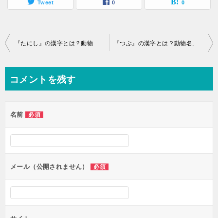
Tweet
0
0
投
『たにし』の漢字とは？動物名,獣,鳥,魚,昆虫の難読語
『つぶ』の漢字とは？動物名,獣,鳥,魚,昆虫の難読語
稿
ナ
コメントを残す
ビ
ゲ
名前
必須
ー
シ
ョ
ン
メール（公開されません）
必須