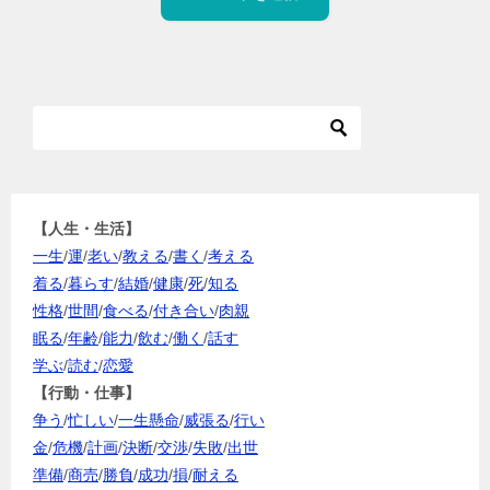
【人生・生活】
一生
/
運
/
老い
/
教える
/
書く
/
考える
着る
/
暮らす
/
結婚
/
健康
/
死
/
知る
性格
/
世間
/
食べる
/
付き合い
/
肉親
眠る
/
年齢
/
能力
/
飲む
/
働く
/
話す
学ぶ
/
読む
/
恋愛
【行動・仕事】
争う
/
忙しい
/
一生懸命
/
威張る
/
行い
金
/
危機
/
計画
/
決断
/
交渉
/
失敗
/
出世
準備
/
商売
/
勝負
/
成功
/
損
/
耐える