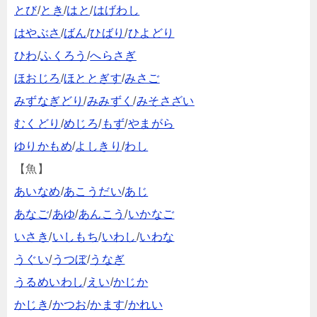
とび
/
とき
/
はと
/
はげわし
はやぶさ
/
ばん
/
ひばり
/
ひよどり
ひわ
/
ふくろう
/
へらさぎ
ほおじろ
/
ほととぎす
/
みさご
みずなぎどり
/
みみずく
/
みそさざい
むくどり
/
めじろ
/
もず
/
やまがら
ゆりかもめ
/
よしきり
/
わし
【魚】
あいなめ
/
あこうだい
/
あじ
あなご
/
あゆ
/
あんこう
/
いかなご
いさき
/
いしもち
/
いわし
/
いわな
うぐい
/
うつぼ
/
うなぎ
うるめいわし
/
えい
/
かじか
かじき
/
かつお
/
かます
/
かれい