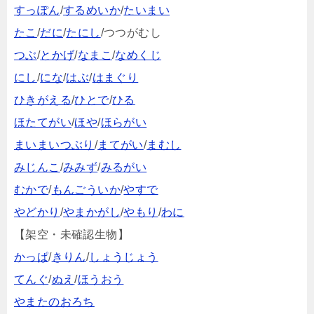
すっぽん
/
するめいか
/
たいまい
たこ
/
だに
/
たにし
/つつがむし
つぶ
/
とかげ
/
なまこ
/
なめくじ
にし
/
にな
/
はぶ
/
はまぐり
ひきがえる
/
ひとで
/
ひる
ほたてがい
/
ほや
/
ほらがい
まいまいつぶり
/
まてがい
/
まむし
みじんこ
/
みみず
/
みるがい
むかで
/
もんごういか
/
やすで
やどかり
/
やまかがし
/
やもり
/
わに
【架空・未確認生物】
かっぱ
/
きりん
/
しょうじょう
てんぐ
/
ぬえ
/
ほうおう
やまたのおろち