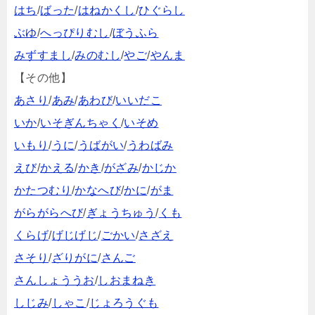
はち
/
ばった
/
はねかくし
/
ひぐらし
ぶゆ
/
へっぴりむし
/
ぼうふら
みずすまし
/
みのむし
/
やご
/
やんま
【その他】
あさり
/
あみ
/
あわび
/
いいだこ
いか
/
いそぎんちゃく
/
いそめ
いもり
/
うに
/
うばがい
/
うわばみ
えび
/
かえる
/
かき
/
がざみ
/
かじか
かたつむり
/
かなへび
/
かに
/
がま
がらがらへび
/
ぎょうちゅう
/
くも
くらげ
/
げじげじ
/
ごかい
/
さざえ
さそり
/
ざりがに
/
さんご
さんしょううお
/
しおまねき
しじみ
/
しゃこ
/
じょろうぐも