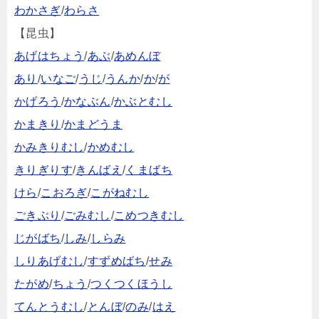
わかさぎ
/
わらさ
【昆虫】
あげはちょう
/
あぶ
/
あめんぼ
あり
/
いなご
/
うじ
/
うんか
/
か
/
が
かげろう
/
かなぶん
/
かぶとむし
かまきり
/
かまどうま
かみきりむし
/
かめむし
きりぎりす
/
きんばえ
/
くまばち
けら
/
こおろぎ
/
こがねむし
ごきぶり
/
ごみむし
/
こめつきむし
じがばち
/
しみ
/
しらみ
しりあげむし
/
すずめばち
/
せみ
たがめ
/
ちょう
/
つくつくほうし
てんとうむし
/
とんぼ
/
のみ
/
はえ