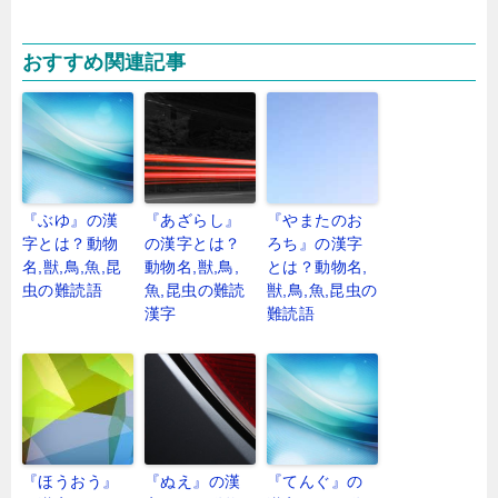
おすすめ関連記事
『ぶゆ』の漢
『あざらし』
『やまたのお
字とは？動物
の漢字とは？
ろち』の漢字
名,獣,鳥,魚,昆
動物名,獣,鳥,
とは？動物名,
虫の難読語
魚,昆虫の難読
獣,鳥,魚,昆虫の
漢字
難読語
『ほうおう』
『ぬえ』の漢
『てんぐ』の