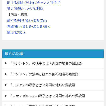
助ける
/
頼む
/
だます
/
チャンス
/
手立て
努力
/
非難
/
へつらう
/
利益
【内面・感情】
愛する
/
怒り
/
疑い
/
恨み
/
恐れ
希望
/
嫌う
/
苦しみ
/
楽しみ
/
泣く
情け
/
欲
/
笑う
最近の記事
『ワシントン』の漢字とは？外国の地名の難読語
『ロンドン』の漢字とは？外国の地名の難読語
『ロシア』の漢字とは？外国の地名の難読語
『ロサンゼルス』の漢字とは？外国の地名の難読語