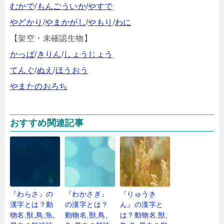
むかで
/
もんごういか
/
やすで
やどかり
/
やまかがし
/
やもり
/
わに
【架空・未確認生物】
かっぱ
/
きりん
/
しょうじょう
てんぐ
/
ぬえ
/
ほうおう
やまたのおろち
おすすめ関連記事
『わらさ』の
『わかさぎ』
『りゅうき
漢字とは？動
の漢字とは？
ん』の漢字と
物名,獣,鳥,魚,
動物名,獣,鳥,
は？動物名,獣,