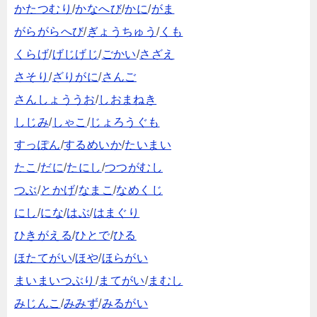
かたつむり
/
かなへび
/
かに
/
がま
がらがらへび
/
ぎょうちゅう
/
くも
くらげ
/
げじげじ
/
ごかい
/
さざえ
さそり
/
ざりがに
/
さんご
さんしょううお
/
しおまねき
しじみ
/
しゃこ
/
じょろうぐも
すっぽん
/
するめいか
/
たいまい
たこ
/
だに
/
たにし
/
つつがむし
つぶ
/
とかげ
/
なまこ
/
なめくじ
にし
/
にな
/
はぶ
/
はまぐり
ひきがえる
/
ひとで
/
ひる
ほたてがい
/
ほや
/
ほらがい
まいまいつぶり
/
まてがい
/
まむし
みじんこ
/
みみず
/
みるがい