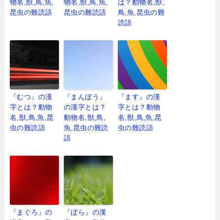
物名,獣,鳥,魚,
物名,獣,鳥,魚,
は？動物名,獣,
昆虫の難読語
昆虫の難読語
鳥,魚,昆虫の難
読語
『むつ』の漢
『まんぼう』
『ます』の漢
字とは？動物
の漢字とは？
字とは？動物
名,獣,鳥,魚,昆
動物名,獣,鳥,
名,獣,鳥,魚,昆
虫の難読語
魚,昆虫の難読
虫の難読語
語
『まぐろ』の
『ぼら』の漢