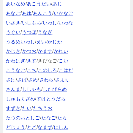
あいなめ
/
あこうだい
/
あじ
あなご
/
あゆ
/
あんこう
/
いかなご
いさき
/
いしもち
/
いわし
/
いわな
うぐい
/
うつぼ
/
うなぎ
うるめいわし
/
えい
/
かじか
かじき
/
かつお
/
かます
/
かれい
かわはぎ
/
きす
/きびなご/
こい
こうなご
/
こち
/
このしろ
/
こはだ
さけ
/
さば
/
さめ
/
さわら
/
さより
さんま
/
ししゃも
/
したびらめ
しゅもくざめ
/
すけとうだら
すずき
/
たい
/
たちうお
たつのおとしご
/
たなご
/
たら
どじょう
/
とど
/
なまず
/
にしん