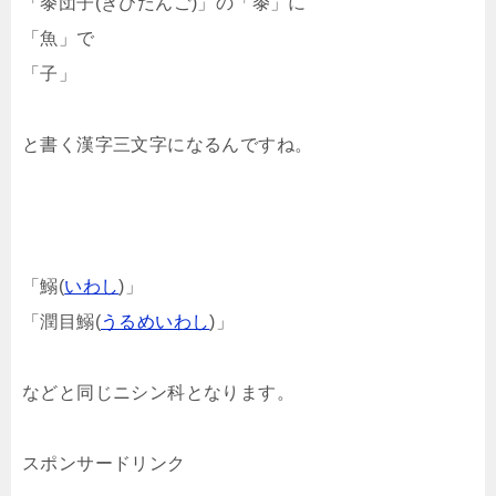
「黍団子(きびだんご)」の「黍」に
「魚」で
「子」
と書く漢字三文字になるんですね。
「鰯(
いわし
)」
「潤目鰯(
うるめいわし
)」
などと同じニシン科となります。
スポンサードリンク