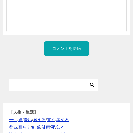
【人生・生活】
一生
/
運
/
老い
/
教える
/
書く
/
考える
着る
/
暮らす
/
結婚
/
健康
/
死
/
知る