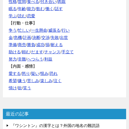
性格
/
世間
/
食べる
/
付き合い
/
肉親
眠る
/
年齢
/
能力
/
飲む
/
働く
/
話す
学ぶ
/
読む
/
恋愛
【行動・仕事】
争う
/
忙しい
/
一生懸命
/
威張る
/
行い
金
/
危機
/
計画
/
決断
/
交渉
/
失敗
/
出世
準備
/
商売
/
勝負
/
成功
/
損
/
耐える
助ける
/
頼む
/
だます
/
チャンス
/
手立て
努力
/
非難
/
へつらう
/
利益
【内面・感情】
愛する
/
怒り
/
疑い
/
恨み
/
恐れ
希望
/
嫌う
/
苦しみ
/
楽しみ
/
泣く
情け
/
欲
/
笑う
最近の記事
『ワシントン』の漢字とは？外国の地名の難読語