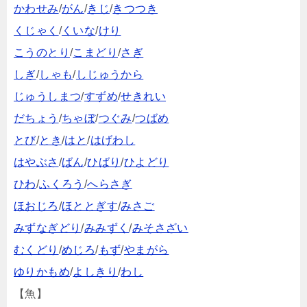
かわせみ
/
がん
/
きじ
/
きつつき
くじゃく
/
くいな
/
けり
こうのとり
/
こまどり
/
さぎ
しぎ
/
しゃも
/
しじゅうから
じゅうしまつ
/
すずめ
/
せきれい
だちょう
/
ちゃぼ
/
つぐみ
/
つばめ
とび
/
とき
/
はと
/
はげわし
はやぶさ
/
ばん
/
ひばり
/
ひよどり
ひわ
/
ふくろう
/
へらさぎ
ほおじろ
/
ほととぎす
/
みさご
みずなぎどり
/
みみずく
/
みそさざい
むくどり
/
めじろ
/
もず
/
やまがら
ゆりかもめ
/
よしきり
/
わし
【魚】