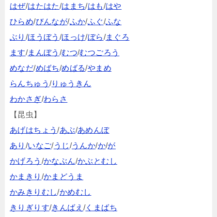
はぜ
/
はたはた
/
はまち
/
はも
/
はや
ひらめ
/
びんなが
/
ふか
/
ふぐ
/
ふな
ぶり
/
ほうぼう
/
ほっけ
/
ぼら
/
まぐろ
ます
/
まんぼう
/
むつ
/
むつごろう
めなだ
/
めばち
/
めばる
/
やまめ
らんちゅう
/
りゅうきん
わかさぎ
/
わらさ
【昆虫】
あげはちょう
/
あぶ
/
あめんぼ
あり
/
いなご
/
うじ
/
うんか
/
か
/
が
かげろう
/
かなぶん
/
かぶとむし
かまきり
/
かまどうま
かみきりむし
/
かめむし
きりぎりす
/
きんばえ
/
くまばち