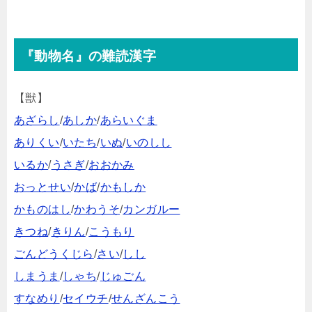
『動物名』の難読漢字
【獣】
あざらし
/
あしか
/
あらいぐま
ありくい
/
いたち
/
いぬ
/
いのしし
いるか
/
うさぎ
/
おおかみ
おっとせい
/
かば
/
かもしか
かものはし
/
かわうそ
/
カンガルー
きつね
/
きりん
/
こうもり
ごんどうくじら
/
さい
/
しし
しまうま
/
しゃち
/
じゅごん
すなめり
/
セイウチ
/
せんざんこう