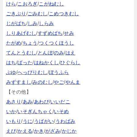
けら
/
こおろぎ
/
こがねむし
ごきぶり
/
ごみむし
/
こめつきむし
じがばち
/
しみ
/
しらみ
しりあげむし
/
すずめばち
/
せみ
たがめ
/
ちょう
/
つくつくほうし
てんとうむし
/
とんぼ
/
のみ
/
はえ
はち
/
ばった
/
はねかくし
/
ひぐらし
ぶゆ
/
へっぴりむし
/
ぼうふら
みずすまし
/
みのむし
/
やご
/
やんま
【その他】
あさり
/
あみ
/
あわび
/
いいだこ
いか
/
いそぎんちゃく
/
いそめ
いもり
/
うに
/
うばがい
/
うわばみ
えび
/
かえる
/
かき
/
がざみ
/
かじか