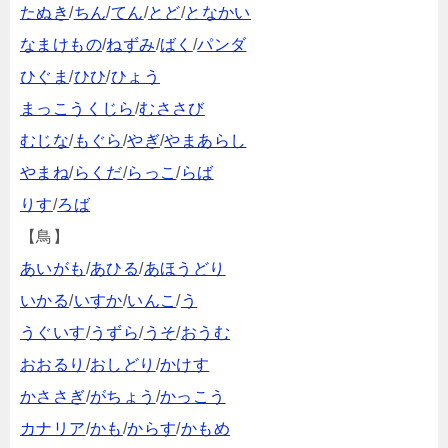
たぬき
/
ちん
/
てん
/
とど
/
となかい
なまけもの
/
ねずみ
/
ばく
/
パンダ
ひぐま
/
ひひ
/
ひょう
まっこうくじら
/
むささび
むじな
/
もぐら
/
やぎ
/
やまあらし
やまね
/
らくだ
/
らっこ
/
らば
りす
/
ろば
【鳥】
あいがも
/
あひる
/
あほうどり
いかる
/
いすか
/
いんこ
/
う
うぐいす
/
うずら
/
うそ
/
おうむ
おおるり
/
おしどり
/
かけす
かささぎ
/
がちょう
/
かっこう
カナリア
/
かも
/
からす
/
かもめ