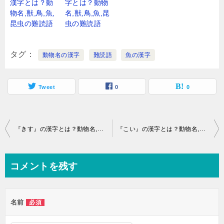
漢字とは？動
字とは？動物
物名,獣,鳥,魚,
名,獣,鳥,魚,昆
昆虫の難読語
虫の難読語
タグ
動物名の漢字
難読語
魚の漢字
Tweet
0
0
投
『きす』の漢字とは？動物名,獣,鳥,魚,昆虫の難読語
『こい』の漢字とは？動物名,獣,鳥,魚,昆虫の難読語
稿
ナ
コメントを残す
ビ
ゲ
名前
必須
ー
シ