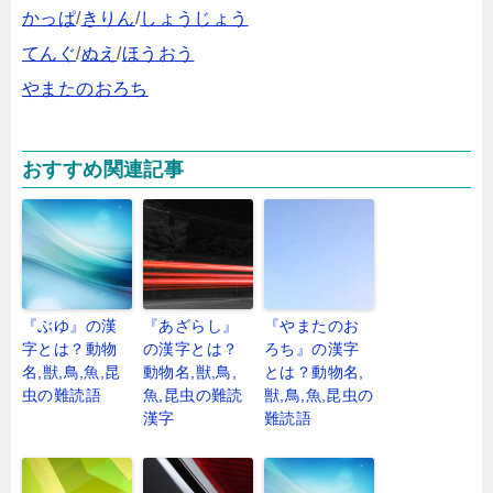
かっぱ
/
きりん
/
しょうじょう
てんぐ
/
ぬえ
/
ほうおう
やまたのおろち
おすすめ関連記事
『ぶゆ』の漢
『あざらし』
『やまたのお
字とは？動物
の漢字とは？
ろち』の漢字
名,獣,鳥,魚,昆
動物名,獣,鳥,
とは？動物名,
虫の難読語
魚,昆虫の難読
獣,鳥,魚,昆虫の
漢字
難読語