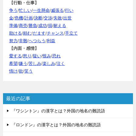
【行動・仕事】
争う
/
忙しい
/
一生懸命
/
威張る
/
行い
金
/
危機
/
計画
/
決断
/
交渉
/
失敗
/
出世
準備
/
商売
/
勝負
/
成功
/
損
/
耐える
助ける
/
頼む
/
だます
/
チャンス
/
手立て
努力
/
非難
/
へつらう
/
利益
【内面・感情】
愛する
/
怒り
/
疑い
/
恨み
/
恐れ
希望
/
嫌う
/
苦しみ
/
楽しみ
/
泣く
情け
/
欲
/
笑う
最近の記事
『ワシントン』の漢字とは？外国の地名の難読語
『ロンドン』の漢字とは？外国の地名の難読語