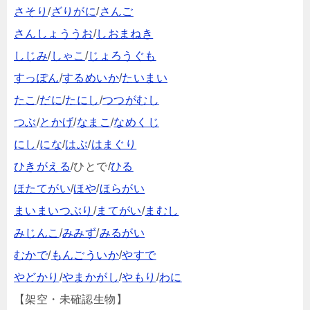
さそり
/
ざりがに
/
さんご
さんしょううお
/
しおまねき
しじみ
/
しゃこ
/
じょろうぐも
すっぽん
/
するめいか
/
たいまい
たこ
/
だに
/
たにし
/
つつがむし
つぶ
/
とかげ
/
なまこ
/
なめくじ
にし
/
にな
/
はぶ
/
はまぐり
ひきがえる
/ひとで/
ひる
ほたてがい
/
ほや
/
ほらがい
まいまいつぶり
/
まてがい
/
まむし
みじんこ
/
みみず
/
みるがい
むかで
/
もんごういか
/
やすで
やどかり
/
やまかがし
/
やもり
/
わに
【架空・未確認生物】