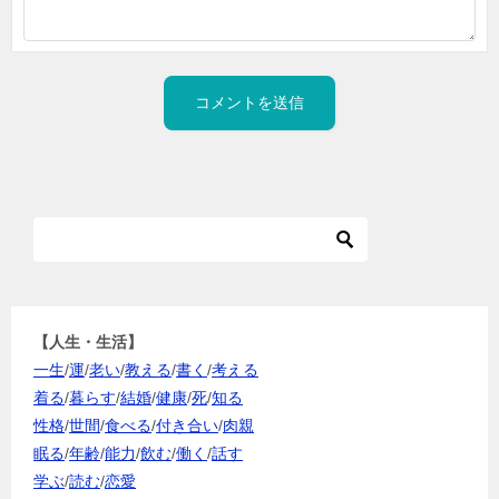
【人生・生活】
一生
/
運
/
老い
/
教える
/
書く
/
考える
着る
/
暮らす
/
結婚
/
健康
/
死
/
知る
性格
/
世間
/
食べる
/
付き合い
/
肉親
眠る
/
年齢
/
能力
/
飲む
/
働く
/
話す
学ぶ
/
読む
/
恋愛