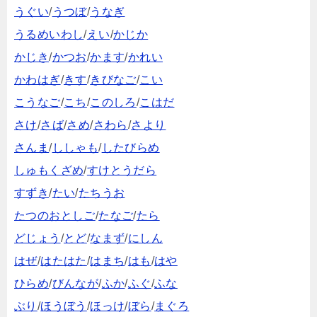
うぐい
/
うつぼ
/
うなぎ
うるめいわし
/
えい
/
かじか
かじき
/
かつお
/
かます
/
かれい
かわはぎ
/
きす
/
きびなご
/
こい
こうなご
/
こち
/
このしろ
/
こはだ
さけ
/
さば
/
さめ
/
さわら
/
さより
さんま
/
ししゃも
/
したびらめ
しゅもくざめ
/
すけとうだら
すずき
/
たい
/
たちうお
たつのおとしご
/
たなご
/
たら
どじょう
/
とど
/
なまず
/
にしん
はぜ
/
はたはた
/
はまち
/
はも
/
はや
ひらめ
/
びんなが
/
ふか
/
ふぐ
/
ふな
ぶり
/
ほうぼう
/
ほっけ
/
ぼら
/
まぐろ