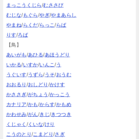
まっこうくじら
/
むささび
むじな
/
もぐら
/
やぎ
/
やまあらし
やまね
/
らくだ
/
らっこ
/
らば
りす
/
ろば
【鳥】
あいがも
/
あひる
/
あほうどり
いかる
/
いすか
/
いんこ
/
う
うぐいす
/
うずら
/
うそ
/
おうむ
おおるり
/
おしどり
/
かけす
かささぎ
/
がちょう
/
かっこう
カナリア
/
かも
/
からす
/
かもめ
かわせみ
/
がん
/
きじ
/
きつつき
くじゃく
/
くいな
/
けり
こうのとり
/
こまどり
/
さぎ