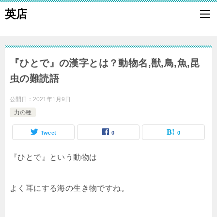
英店
『ひとで』の漢字とは？動物名,獣,鳥,魚,昆
虫の難読語
公開日：
2021年1月9日
力の種
Tweet
0
0
『ひとで』という動物は
よく耳にする海の生き物ですね。