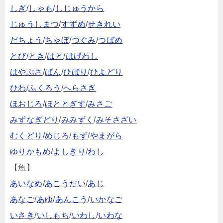
しぎ
/
しゃも
/
しじゅうから
じゅうしまつ
/
すずめ
/
せきれい
だちょう
/
ちゃぼ
/
つぐみ
/
つばめ
とび
/
とき
/
はと
/
はげわし
はやぶさ
/
ばん
/
ひばり
/
ひよどり
ひわ
/
ふくろう
/
へらさぎ
ほおじろ
/
ほととぎす
/
みさご
みずなぎどり
/
みみずく
/
みそさざい
むくどり
/
めじろ
/
もず
/
やまがら
ゆりかもめ
/
よしきり
/
わし
【魚】
あいなめ
/
あこうだい
/
あじ
あなご
/
あゆ
/
あんこう
/
いかなご
いさき
/
いしもち
/
いわし
/
いわな