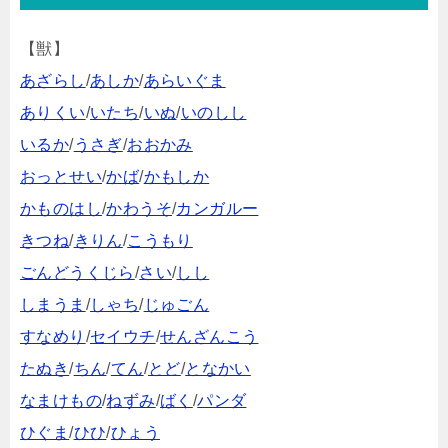
【獣】
あざらし
/
あしか
/
あらいぐま
ありくい
/
いたち
/
いぬ
/
いのしし
いるか
/
うさぎ
/
おおかみ
おっとせい
/
かば
/
かもしか
かものはし
/
かわうそ
/
カンガルー
きつね
/
きりん
/
こうもり
ごんどうくじら
/
さい
/
しし
しまうま
/
しゃち
/
じゅごん
すなめり
/
セイウチ
/
せんざんこう
たぬき
/
ちん
/
てん
/
とど
/
となかい
なまけもの
/
ねずみ
/
ばく
/
パンダ
ひぐま
/
ひひ
/
ひょう