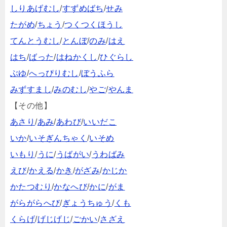
しりあげむし
/
すずめばち
/
せみ
たがめ
/
ちょう
/
つくつくほうし
てんとうむし
/
とんぼ
/
のみ
/
はえ
はち
/
ばった
/
はねかくし
/
ひぐらし
ぶゆ
/
へっぴりむし
/
ぼうふら
みずすまし
/
みのむし
/
やご
/
やんま
【その他】
あさり
/
あみ
/
あわび
/
いいだこ
いか
/
いそぎんちゃく
/
いそめ
いもり
/
うに
/
うばがい
/
うわばみ
えび
/
かえる
/
かき
/
がざみ
/
かじか
かたつむり
/
かなへび
/
かに
/
がま
がらがらへび
/
ぎょうちゅう
/
くも
くらげ
/
げじげじ
/
ごかい
/
さざえ