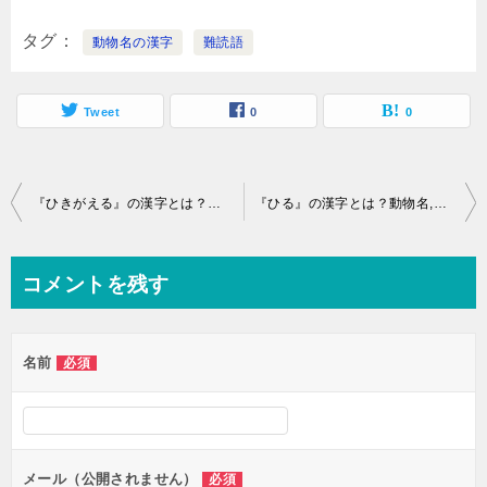
タグ
動物名の漢字
難読語
Tweet
0
0
投
『ひきがえる』の漢字とは？動物名,獣,鳥,魚,昆虫の難読語
『ひる』の漢字とは？動物名,獣,鳥,魚,昆虫の難読語
稿
ナ
コメントを残す
ビ
ゲ
名前
必須
ー
シ
ョ
ン
メール（公開されません）
必須