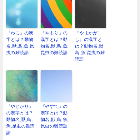
『わに』の漢
『やもり』の
『やまかが
字とは？動物
漢字とは？動
し』の漢字と
名,獣,鳥,魚,昆
物名,獣,鳥,魚,
は？動物名,獣,
虫の難読語
昆虫の難読語
鳥,魚,昆虫の難
読語
『やどかり』
『やすで』の
の漢字とは？
漢字とは？動
動物名,獣,鳥,
物名,獣,鳥,魚,
魚,昆虫の難読
昆虫の難読語
語