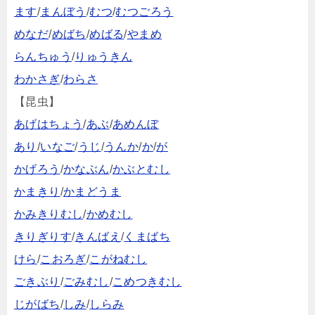
ます
/
まんぼう
/
むつ
/
むつごろう
めなだ
/
めばち
/
めばる
/
やまめ
らんちゅう
/
りゅうきん
わかさぎ
/
わらさ
【昆虫】
あげはちょう
/
あぶ
/
あめんぼ
あり
/
いなご
/
うじ
/
うんか
/
か
/
が
かげろう
/
かなぶん
/
かぶとむし
かまきり
/
かまどうま
かみきりむし
/
かめむし
きりぎりす
/
きんばえ
/
くまばち
けら
/
こおろぎ
/
こがねむし
ごきぶり
/
ごみむし
/
こめつきむし
じがばち
/
しみ
/
しらみ