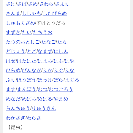
さけ
/
さば
/
さめ
/
さわら
/
さより
さんま
/
ししゃも
/
したびらめ
しゅもくざめ
/すけとうだら
すずき
/
たい
/
たちうお
たつのおとしご
/
たなご
/
たら
どじょう
/
とど
/
なまず
/
にしん
はぜ
/
はたはた
/
はまち
/
はも
/
はや
ひらめ
/
びんなが
/
ふか
/
ふぐ
/
ふな
ぶり
/
ほうぼう
/
ほっけ
/
ぼら
/
まぐろ
ます
/
まんぼう
/
むつ
/
むつごろう
めなだ
/
めばち
/
めばる
/
やまめ
らんちゅう
/
りゅうきん
わかさぎ
/
わらさ
【昆虫】