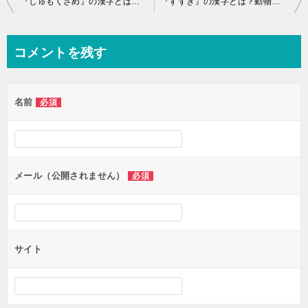
『しゅもくざめ』の漢字とは？動物名,獣,鳥,魚,昆虫の難読語
『すずき』の漢字とは？動物名,獣,鳥,魚,昆虫の難読語
稿
ナ
コメントを残す
ビ
ゲ
名前
必須
ー
シ
ョ
ン
メール（公開されません）
必須
サイト