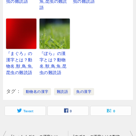
虫の難読語
魚,昆虫の難読
虫の難読語
語
『まぐろ』の
『ぼら』の漢
漢字とは？動
字とは？動物
物名,獣,鳥,魚,
名,獣,鳥,魚,昆
昆虫の難読語
虫の難読語
タグ
動物名の漢字
難読語
魚の漢字
Tweet
0
0
投