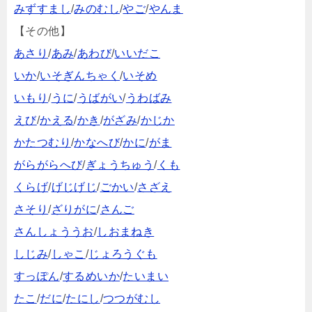
みずすまし
/
みのむし
/
やご
/
やんま
【その他】
あさり
/
あみ
/
あわび
/
いいだこ
いか
/
いそぎんちゃく
/
いそめ
いもり
/
うに
/
うばがい
/
うわばみ
えび
/
かえる
/
かき
/
がざみ
/
かじか
かたつむり
/
かなへび
/
かに
/
がま
がらがらへび
/
ぎょうちゅう
/
くも
くらげ
/
げじげじ
/
ごかい
/
さざえ
さそり
/
ざりがに
/
さんご
さんしょううお
/
しおまねき
しじみ
/
しゃこ
/
じょろうぐも
すっぽん
/
するめいか
/
たいまい
たこ
/
だに
/
たにし
/
つつがむし