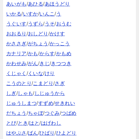
あいがも
/
あひる
/
あほうどり
いかる
/
いすか
/
いんこ
/
う
うぐいす
/
うずら
/
うそ
/
おうむ
おおるり
/
おしどり
/
かけす
かささぎ
/
がちょう
/
かっこう
カナリア
/
かも
/
からす
/
かもめ
かわせみ
/
がん
/
きじ
/
きつつき
くじゃく
/
くいな
/
けり
こうのとり
/
こまどり
/
さぎ
しぎ
/
しゃも
/
しじゅうから
じゅうしまつ
/
すずめ
/
せきれい
だちょう
/
ちゃぼ
/
つぐみ
/
つばめ
とび
/
とき
/
はと
/
はげわし
はやぶさ
/
ばん
/
ひばり
/
ひよどり