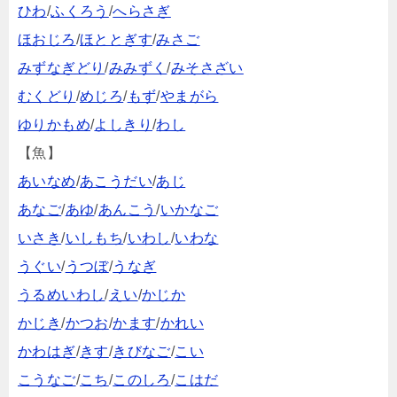
ひわ
/
ふくろう
/
へらさぎ
ほおじろ
/
ほととぎす
/
みさご
みずなぎどり
/
みみずく
/
みそさざい
むくどり
/
めじろ
/
もず
/
やまがら
ゆりかもめ
/
よしきり
/
わし
【魚】
あいなめ
/
あこうだい
/
あじ
あなご
/
あゆ
/
あんこう
/
いかなご
いさき
/
いしもち
/
いわし
/
いわな
うぐい
/
うつぼ
/
うなぎ
うるめいわし
/
えい
/
かじか
かじき
/
かつお
/
かます
/
かれい
かわはぎ
/
きす
/
きびなご
/
こい
こうなご
/
こち
/
このしろ
/
こはだ