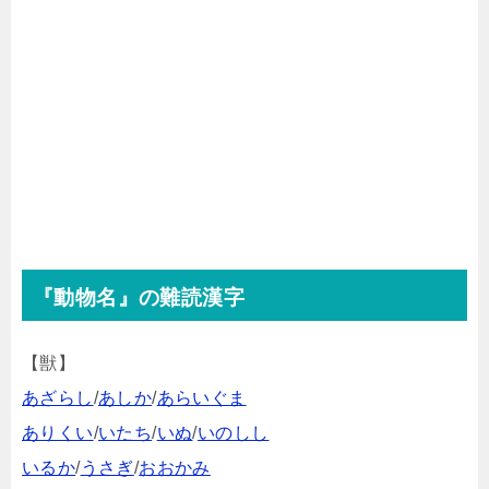
『動物名』の難読漢字
【獣】
あざらし
/
あしか
/
あらいぐま
ありくい
/
いたち
/
いぬ
/
いのしし
いるか
/
うさぎ
/
おおかみ