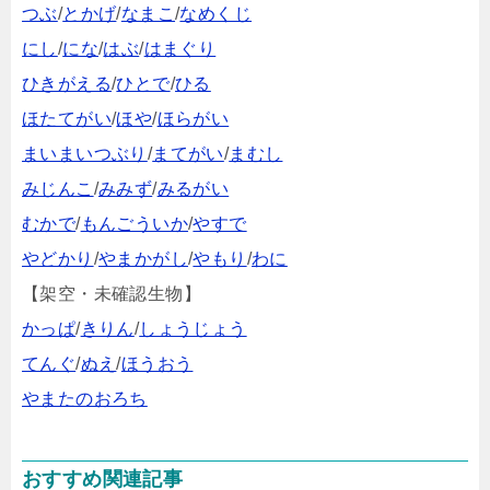
つぶ
/
とかげ
/
なまこ
/
なめくじ
にし
/
にな
/
はぶ
/
はまぐり
ひきがえる
/
ひとで
/
ひる
ほたてがい
/
ほや
/
ほらがい
まいまいつぶり
/
まてがい
/
まむし
みじんこ
/
みみず
/
みるがい
むかで
/
もんごういか
/
やすで
やどかり
/
やまかがし
/
やもり
/
わに
【架空・未確認生物】
かっぱ
/
きりん
/
しょうじょう
てんぐ
/
ぬえ
/
ほうおう
やまたのおろち
おすすめ関連記事