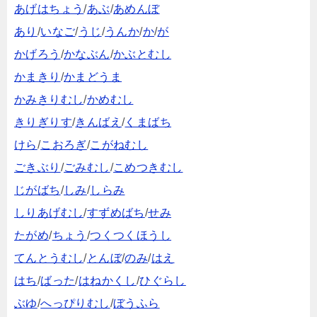
あげはちょう
/
あぶ
/
あめんぼ
あり
/
いなご
/
うじ
/
うんか
/
か
/
が
かげろう
/
かなぶん
/
かぶとむし
かまきり
/
かまどうま
かみきりむし
/
かめむし
きりぎりす
/
きんばえ
/
くまばち
けら
/
こおろぎ
/
こがねむし
ごきぶり
/
ごみむし
/
こめつきむし
じがばち
/
しみ
/
しらみ
しりあげむし
/
すずめばち
/
せみ
たがめ
/
ちょう
/
つくつくほうし
てんとうむし
/
とんぼ
/
のみ
/
はえ
はち
/
ばった
/
はねかくし
/
ひぐらし
ぶゆ
/
へっぴりむし
/
ぼうふら