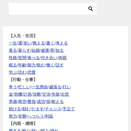
【人生・生活】
一生
/
運
/
老い
/
教える
/
書く
/
考える
着る
/
暮らす
/
結婚
/
健康
/
死
/
知る
性格
/
世間
/
食べる
/
付き合い
/
肉親
眠る
/
年齢
/
能力
/
飲む
/
働く
/
話す
学ぶ
/
読む
/
恋愛
【行動・仕事】
争う
/
忙しい
/
一生懸命
/
威張る
/
行い
金
/
危機
/
計画
/
決断
/
交渉
/
失敗
/
出世
準備
/
商売
/
勝負
/
成功
/
損
/
耐える
助ける
/
頼む
/
だます
/
チャンス
/
手立て
努力
/
非難
/
へつらう
/
利益
【内面・感情】
愛する
/
怒り
/
疑い
/
恨み
/
恐れ