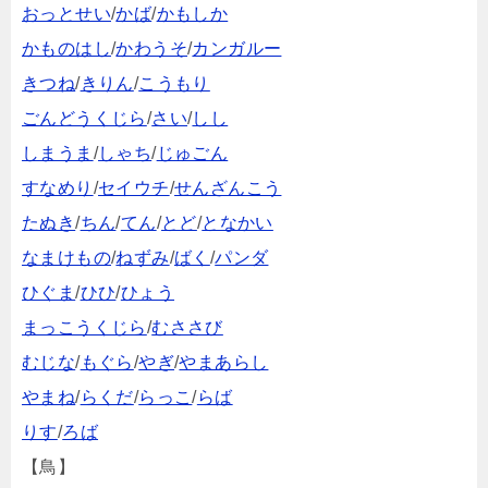
おっとせい
/
かば
/
かもしか
かものはし
/
かわうそ
/
カンガルー
きつね
/
きりん
/
こうもり
ごんどうくじら
/
さい
/
しし
しまうま
/
しゃち
/
じゅごん
すなめり
/
セイウチ
/
せんざんこう
たぬき
/
ちん
/
てん
/
とど
/
となかい
なまけもの
/
ねずみ
/
ばく
/
パンダ
ひぐま
/
ひひ
/
ひょう
まっこうくじら
/
むささび
むじな
/
もぐら
/
やぎ
/
やまあらし
やまね
/
らくだ
/
らっこ
/
らば
りす
/
ろば
【鳥】