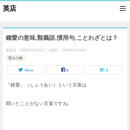
英店
鍾愛の意味,類義語,慣用句,ことわざとは？
更新日：
2020年5月11日
公開日：
2019年2月26日
賢さの種
Tweet
0
0
『鍾愛』（しょうあい）という言葉は
聞いたことがない言葉ですね。