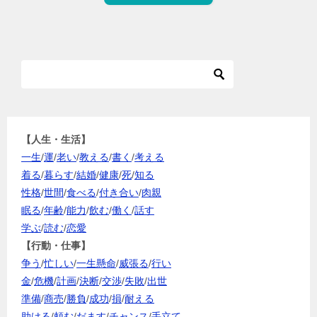
【人生・生活】
一生
/
運
/
老い
/
教える
/
書く
/
考える
着る
/
暮らす
/
結婚
/
健康
/
死
/
知る
性格
/
世間
/
食べる
/
付き合い
/
肉親
眠る
/
年齢
/
能力
/
飲む
/
働く
/
話す
学ぶ
/
読む
/
恋愛
【行動・仕事】
争う
/
忙しい
/
一生懸命
/
威張る
/
行い
金
/
危機
/
計画
/
決断
/
交渉
/
失敗
/
出世
準備
/
商売
/
勝負
/
成功
/
損
/
耐える
助ける
/
頼む
/
だます
/
チャンス
/
手立て