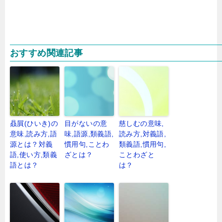
おすすめ関連記事
贔屓(ひいき)の
目がないの意
慈しむの意味,
意味,読み方,語
味,語源,類義語,
読み方,対義語,
源とは？対義
慣用句,ことわ
類義語,慣用句,
語,使い方,類義
ざとは？
ことわざと
語とは？
は？