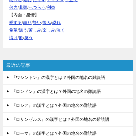
努力
/
非難
/
へつらう
/
利益
【内面・感情】
愛する
/
怒り
/
疑い
/
恨み
/
恐れ
希望
/
嫌う
/
苦しみ
/
楽しみ
/
泣く
情け
/
欲
/
笑う
最近の記事
『ワシントン』の漢字とは？外国の地名の難読語
『ロンドン』の漢字とは？外国の地名の難読語
『ロシア』の漢字とは？外国の地名の難読語
『ロサンゼルス』の漢字とは？外国の地名の難読語
『ローマ』の漢字とは？外国の地名の難読語