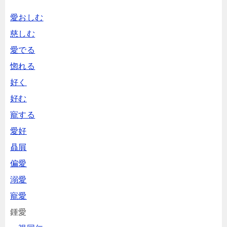
愛おしむ
慈しむ
愛でる
惚れる
好く
好む
寵する
愛好
贔屓
偏愛
溺愛
寵愛
鍾愛