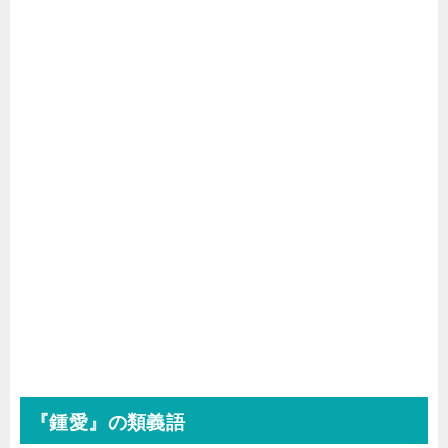
『鍾愛』の類義語