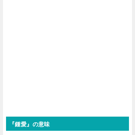
『鍾愛』の意味