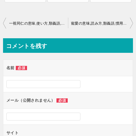
投
一視同仁の意味,使い方,類義語,慣用句,ことわざとは？
寵愛の意味,読み方,類義語,慣用句,ことわざとは？
稿
ナ
コメントを残す
ビ
ゲ
名前
必須
ー
シ
ョ
ン
メール（公開されません）
必須
サイト