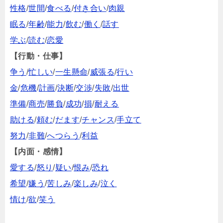
性格
/
世間
/
食べる
/
付き合い
/
肉親
眠る
/
年齢
/
能力
/
飲む
/
働く
/
話す
学ぶ
/
読む
/
恋愛
【行動・仕事】
争う
/
忙しい
/
一生懸命
/
威張る
/
行い
金
/
危機
/
計画
/
決断
/
交渉
/
失敗
/
出世
準備
/
商売
/
勝負
/
成功
/
損
/
耐える
助ける
/
頼む
/
だます
/
チャンス
/
手立て
努力
/
非難
/
へつらう
/
利益
【内面・感情】
愛する
/
怒り
/
疑い
/
恨み
/
恐れ
希望
/
嫌う
/
苦しみ
/
楽しみ
/
泣く
情け
/
欲
/
笑う