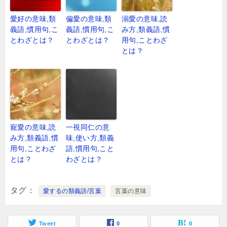
愛好の意味,類
偏愛の意味,類
溺愛の意味,読
義語,慣用句,こ
義語,慣用句,こ
み方,類義語,慣
とわざとは？
とわざとは？
用句,ことわざ
とは？
寵愛の意味,読
一視同仁の意
み方,類義語,慣
味,使い方,類義
用句,ことわざ
語,慣用句,こと
とは？
わざとは？
タグ
愛するの類義語/言葉
言葉の意味
Tweet
0
0