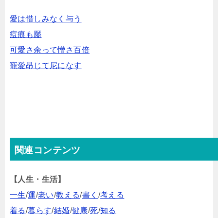
愛は惜しみなく与う
痘痕も靨
可愛さ余って憎さ百倍
寵愛昂じて尼になす
関連コンテンツ
【人生・生活】
一生
/
運
/
老い
/
教える
/
書く
/
考える
着る
/
暮らす
/
結婚
/
健康
/
死
/
知る