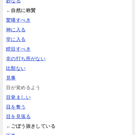
妙なる
←自然に称賛
驚嘆すべき
神に入る
堂に入る
瞠目すべき
非の打ち所がない
比類ない
見事
目が覚めるよう
目覚ましい
目を奪う
目を見張る
←ごぼう抜きしている