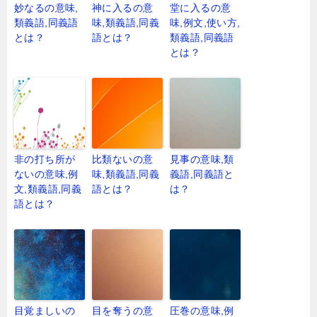
妙なるの意味,
神に入るの意
堂に入るの意
類義語,同義語
味,類義語,同義
味,例文,使い方,
とは？
語とは？
類義語,同義語
とは？
非の打ち所が
比類ないの意
見事の意味,類
ないの意味,例
味,類義語,同義
義語,同義語と
文,類義語,同義
語とは？
は？
語とは？
目覚ましいの
目を奪うの意
圧巻の意味,例