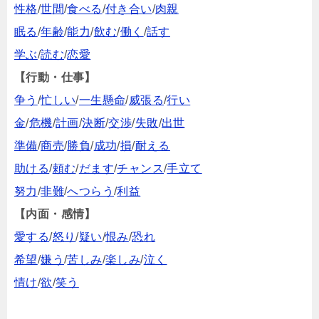
性格
/
世間
/
食べる
/
付き合い
/
肉親
眠る
/
年齢
/
能力
/
飲む
/
働く
/
話す
学ぶ
/
読む
/
恋愛
【行動・仕事】
争う
/
忙しい
/
一生懸命
/
威張る
/
行い
金
/
危機
/
計画
/
決断
/
交渉
/
失敗
/
出世
準備
/
商売
/
勝負
/
成功
/
損
/
耐える
助ける
/
頼む
/
だます
/
チャンス
/
手立て
努力
/
非難
/
へつらう
/
利益
【内面・感情】
愛する
/
怒り
/
疑い
/
恨み
/
恐れ
希望
/
嫌う
/
苦しみ
/
楽しみ
/
泣く
情け
/
欲
/
笑う