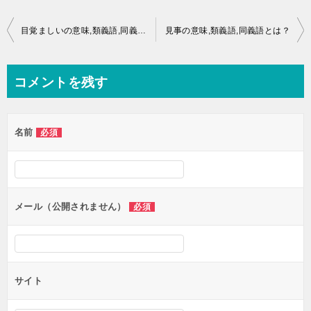
投
目覚ましいの意味,類義語,同義語とは？
見事の意味,類義語,同義語とは？
稿
ナ
コメントを残す
ビ
ゲ
名前
必須
ー
シ
ョ
ン
メール（公開されません）
必須
サイト