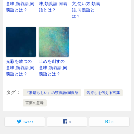
意味,類義語,同
味,類義語,同義
文,使い方,類義
義語とは？
語とは？
語,同義語と
は？
光彩を放つの
止めを刺すの
意味,類義語,同
意味,類義語,同
義語とは？
義語とは？
タグ
『素晴らしい』の類義語/同義語
気持ちを伝える言葉
言葉の意味
Tweet
0
0