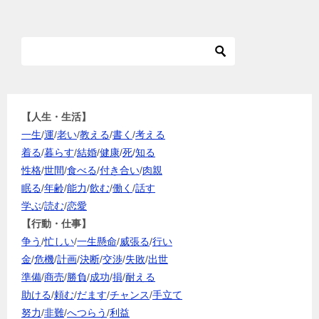
【人生・生活】
一生
/
運
/
老い
/
教える
/
書く
/
考える
着る
/
暮らす
/
結婚
/
健康
/
死
/
知る
性格
/
世間
/
食べる
/
付き合い
/
肉親
眠る
/
年齢
/
能力
/
飲む
/
働く
/
話す
学ぶ
/
読む
/
恋愛
【行動・仕事】
争う
/
忙しい
/
一生懸命
/
威張る
/
行い
金
/
危機
/
計画
/
決断
/
交渉
/
失敗
/
出世
準備
/
商売
/
勝負
/
成功
/
損
/
耐える
助ける
/
頼む
/
だます
/
チャンス
/
手立て
努力
/
非難
/
へつらう
/
利益