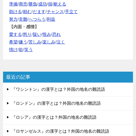
準備
/
商売
/
勝負
/
成功
/
損
/
耐える
助ける
/
頼む
/
だます
/
チャンス
/
手立て
努力
/
非難
/
へつらう
/
利益
【内面・感情】
愛する
/
怒り
/
疑い
/
恨み
/
恐れ
希望
/
嫌う
/
苦しみ
/
楽しみ
/
泣く
情け
/
欲
/
笑う
最近の記事
『ワシントン』の漢字とは？外国の地名の難読語
『ロンドン』の漢字とは？外国の地名の難読語
『ロシア』の漢字とは？外国の地名の難読語
『ロサンゼルス』の漢字とは？外国の地名の難読語