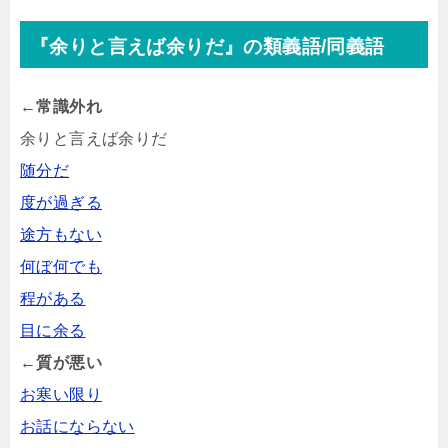
『余りと言えば余りだ』の類義語/同義語
←常識外れ
余りと言えば余りだ
随分だ
度が過ぎる
途方もない
何ぼ何でも
程がある
目に余る
←質が悪い
お寒い限り
お話にならない