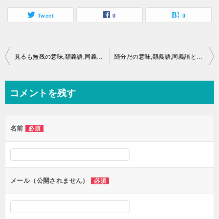
Tweet
0
0
投
見るも無残の意味,類義語,同義語とは？
随分だの意味,類義語,同義語とは？
稿
ナ
コメントを残す
ビ
ゲ
名前
必須
ー
シ
ョ
ン
メール（公開されません）
必須