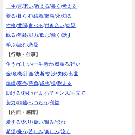
一生
/
運
/
老い
/
教える
/
書く
/
考える
着る
/
暮らす
/
結婚
/
健康
/
死
/
知る
性格
/
世間
/
食べる
/
付き合い
/
肉親
眠る
/
年齢
/
能力
/
飲む
/
働く
/
話す
学ぶ
/
読む
/
恋愛
【行動・仕事】
争う
/
忙しい
/
一生懸命
/
威張る
/
行い
金
/
危機
/
計画
/
決断
/
交渉
/
失敗
/
出世
準備
/
商売
/
勝負
/
成功
/
損
/
耐える
助ける
/
頼む
/
だます
/
チャンス
/
手立て
努力
/
非難
/
へつらう
/
利益
【内面・感情】
愛する
/
怒り
/
疑い
/
恨み
/
恐れ
希望
/
嫌う
/
苦しみ
/
楽しみ
/
泣く