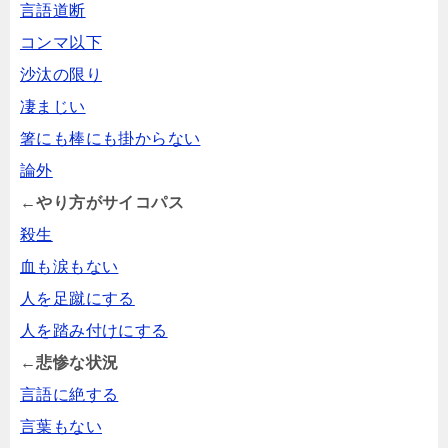
言語道断
コンマ以下
沙汰の限り
凄まじい
箸にも棒にも掛からない
論外
←やり方がサイコパス
殺生
血も涙もない
人を足蹴にする
人を踏み付けにする
←悲惨な状況
言語に絶する
言葉もない