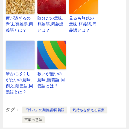
度が過ぎるの
随分だの意味,
見るも無残の
意味,類義語,同
類義語,同義語
意味,類義語,同
義語とは？
とは？
義語とは？
筆舌に尽くし
救いが無いの
がたいの意味,
意味,類義語,同
例文,類義語,同
義語とは？
義語とは？
タグ
『酷い』の類義語/同義語
気持ちを伝える言葉
言葉の意味