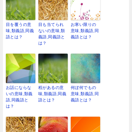
目を覆うの意
目も当てられ
お寒い限りの
味,類義語,同義
ないの意味,類
意味,類義語,同
語とは？
義語,同義語と
義語とは？
は？
お話にならな
程があるの意
何ぼ何でもの
いの意味,類義
味,類義語,同義
意味,類義語,同
語,同義語と
語とは？
義語とは？
は？