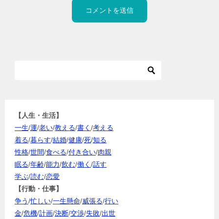
【人生・生活】
一生
/
運
/
老い
/
教える
/
書く
/
考える
着る
/
暮らす
/
結婚
/
健康
/
死
/
知る
性格
/
世間
/
食べる
/
付き合い
/
肉親
眠る
/
年齢
/
能力
/
飲む
/
働く
/
話す
学ぶ
/
読む
/
恋愛
【行動・仕事】
争う
/
忙しい
/
一生懸命
/
威張る
/
行い
金
/
危機
/
計画
/
決断
/
交渉
/
失敗
/
出世