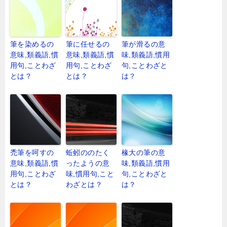
筆を染めるの
筆に任せるの
筆が滑るの意
意味,類義語,慣
意味,類義語,慣
味,類義語,慣用
用句,ことわざ
用句,ことわざ
句,ことわざと
とは？
とは？
は？
禿筆を呵すの
蚯蚓ののたく
椽大の筆の意
意味,類義語,慣
ったようの意
味,類義語,慣用
用句,ことわざ
味,慣用句,こと
句,ことわざと
とは？
わざとは？
は？