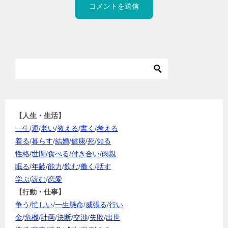
【人生・生活】
一生
/
運
/
老い
/
教える
/
書く
/
考える
着る
/
暮らす
/
結婚
/
健康
/
死
/
知る
性格
/
世間
/
食べる
/
付き合い
/
肉親
眠る
/
年齢
/
能力
/
飲む
/
働く
/
話す
学ぶ
/
読む
/
恋愛
【行動・仕事】
争う
/
忙しい
/
一生懸命
/
威張る
/
行い
金
/
危機
/
計画
/
決断
/
交渉
/
失敗
/
出世