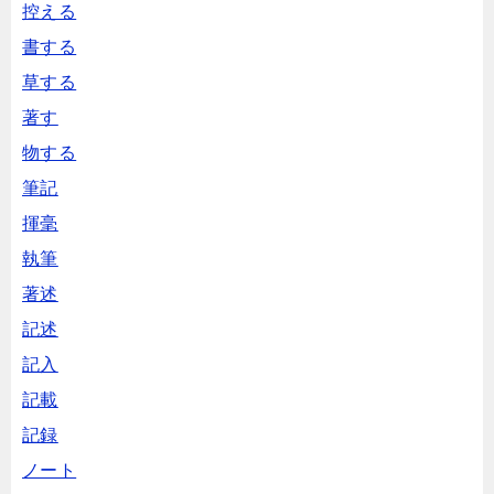
控える
書する
草する
著す
物する
筆記
揮毫
執筆
著述
記述
記入
記載
記録
ノート