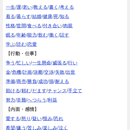
一生
/
運
/
老い
/
教える
/
書く
/
考える
着る
/
暮らす
/
結婚
/
健康
/
死
/
知る
性格
/
世間
/
食べる
/
付き合い
/
肉親
眠る
/
年齢
/
能力
/
飲む
/
働く
/
話す
学ぶ
/
読む
/
恋愛
【行動・仕事】
争う
/
忙しい
/
一生懸命
/
威張る
/
行い
金
/
危機
/
計画
/
決断
/
交渉
/
失敗
/
出世
準備
/
商売
/
勝負
/
成功
/
損
/
耐える
助ける
/
頼む
/
だます
/
チャンス
/
手立て
努力
/
非難
/
へつらう
/
利益
【内面・感情】
愛する
/
怒り
/
疑い
/
恨み
/
恐れ
希望
/
嫌う
/
苦しみ
/
楽しみ
/
泣く