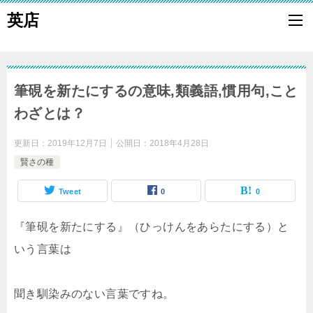
英店
筆硯を新たにするの意味,類義語,慣用句,こと
わざとは？
更新日：
2019年12月7日
公開日：
2018年4月28日
賢さの種
Tweet
0
0
『筆硯を新たにする』（ひっけんをあらたにする）と
いう言葉は
聞き馴染みのない言葉ですね。