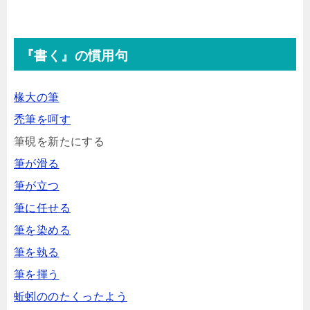
『書く』の慣用句
椽大の筆
禿筆を呵す
筆硯を新たにする
筆が滑る
筆が立つ
筆に任せる
筆を染める
筆を執る
筆を揮う
蚯蚓ののたくったよう