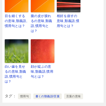
目を細くする
腹の皮が捩れ
相好を崩すの
の意味,類義語,
るの意味,類義
意味,類義語,慣
慣用句とは？
語,慣用句と
用句とは？
は？
白い歯を見せ
顔が綻ぶの意
るの意味,類義
味,類義語,慣用
語,慣用句と
句とは？
は？
タグ
慣用句
書くの類義語/言葉
言葉の意味