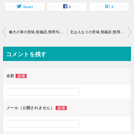
Tweet
0
0
投
椽大の筆の意味,類義語,慣用句,ことわざとは？
文は人なりの意味,類義語,慣用句,ことわざとは？
稿
ナ
コメントを残す
ビ
ゲ
名前
必須
ー
シ
ョ
ン
メール（公開されません）
必須