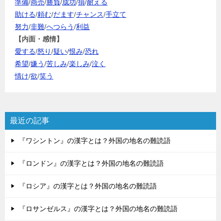
準備
/
商売
/
勝負
/
成功
/
損
/
耐える
助ける
/
頼む
/
だます
/
チャンス
/
手立て
努力
/
非難
/
へつらう
/
利益
【内面・感情】
愛する
/
怒り
/
疑い
/
恨み
/
恐れ
希望
/
嫌う
/
苦しみ
/
楽しみ
/
泣く
情け
/
欲
/
笑う
最近の記事
『ワシントン』の漢字とは？外国の地名の難読語
『ロンドン』の漢字とは？外国の地名の難読語
『ロシア』の漢字とは？外国の地名の難読語
『ロサンゼルス』の漢字とは？外国の地名の難読語