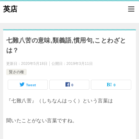
英店
七難八苦の意味,類義語,慣用句,ことわざと
は？
更新日：
2020年5月18日
公開日：
2019年3月11日
賢さの種
Tweet
0
0
『七難八苦』（しちなんはっく）という言葉は
聞いたことがない言葉ですね。