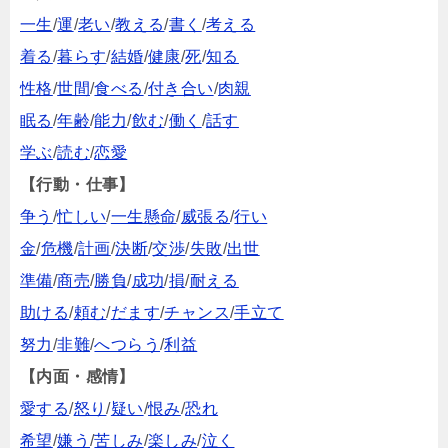
一生
/
運
/
老い
/
教える
/
書く
/
考える
着る
/
暮らす
/
結婚
/
健康
/
死
/
知る
性格
/
世間
/
食べる
/
付き合い
/
肉親
眠る
/
年齢
/
能力
/
飲む
/
働く
/
話す
学ぶ
/
読む
/
恋愛
【行動・仕事】
争う
/
忙しい
/
一生懸命
/
威張る
/
行い
金
/
危機
/
計画
/
決断
/
交渉
/
失敗
/
出世
準備
/
商売
/
勝負
/
成功
/
損
/
耐える
助ける
/
頼む
/
だます
/
チャンス
/
手立て
努力
/
非難
/
へつらう
/
利益
【内面・感情】
愛する
/
怒り
/
疑い
/
恨み
/
恐れ
希望
/
嫌う
/
苦しみ
/
楽しみ
/
泣く