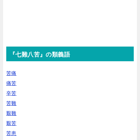
『七難八苦』の類義語
苦痛
痛苦
辛苦
苦難
艱難
艱苦
苦患