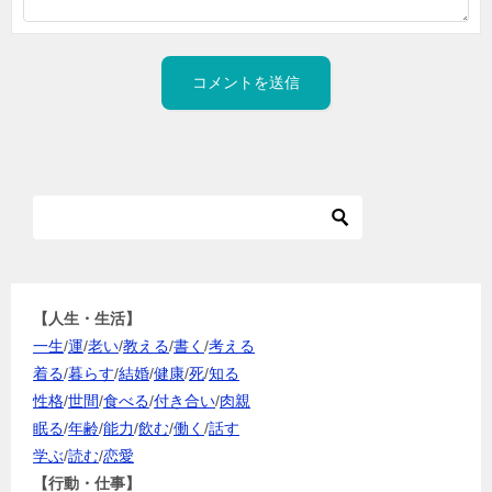
【人生・生活】
一生
/
運
/
老い
/
教える
/
書く
/
考える
着る
/
暮らす
/
結婚
/
健康
/
死
/
知る
性格
/
世間
/
食べる
/
付き合い
/
肉親
眠る
/
年齢
/
能力
/
飲む
/
働く
/
話す
学ぶ
/
読む
/
恋愛
【行動・仕事】