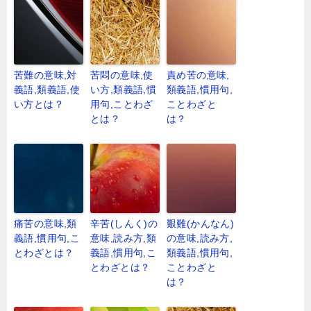
苦難の意味,対
苦悶の意味,使
責め苦の意味,
義語,類義語,使
い方,類義語,慣
類義語,慣用句,
い方とは？
用句,ことわざ
ことわざと
とは？
は？
痛苦の意味,類
辛苦(しんく)の
艱難(かんなん)
義語,慣用句,こ
意味,読み方,類
の意味,読み方,
とわざとは？
義語,慣用句,こ
類義語,慣用句,
とわざとは？
ことわざと
は？