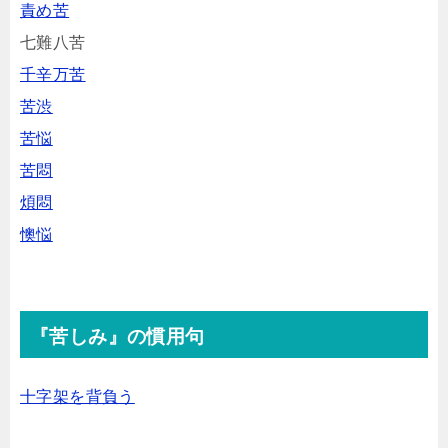
責め苦
七難八苦
千辛万苦
苦渋
苦悩
苦悶
煩悶
懊悩
『苦しみ』の慣用句
十字架を背負う