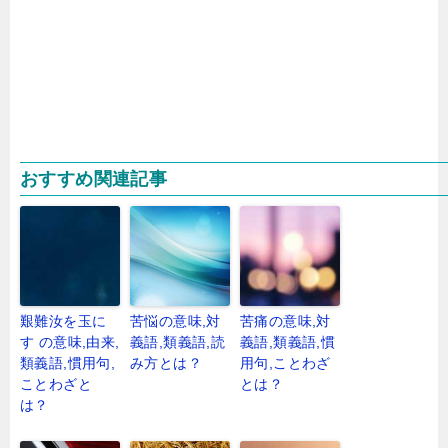
おすすめ関連記事
艱難汝を玉に
苦悩の意味,対
苦痛の意味,対
す の意味,由来,
義語,類義語,読
義語,類義語,慣
類義語,慣用句,
み方とは？
用句,ことわざ
ことわざと
とは？
は？