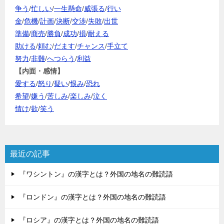
争う
/
忙しい
/
一生懸命
/
威張る
/
行い
金
/
危機
/
計画
/
決断
/
交渉
/
失敗
/
出世
準備
/
商売
/
勝負
/
成功
/
損
/
耐える
助ける
/
頼む
/
だます
/
チャンス
/
手立て
努力
/
非難
/
へつらう
/
利益
【内面・感情】
愛する
/
怒り
/
疑い
/
恨み
/
恐れ
希望
/
嫌う
/
苦しみ
/
楽しみ
/
泣く
情け
/
欲
/
笑う
最近の記事
『ワシントン』の漢字とは？外国の地名の難読語
『ロンドン』の漢字とは？外国の地名の難読語
『ロシア』の漢字とは？外国の地名の難読語