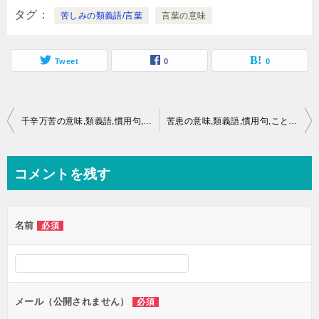
タグ
苦しみの類義語/言葉
言葉の意味
Tweet
0
0
投
千辛万苦の意味,類義語,慣用句,ことわざとは？
苦患の意味,類義語,慣用句,ことわざとは？
稿
ナ
コメントを残す
ビ
ゲ
名前
必須
ー
シ
ョ
ン
メール（公開されません）
必須