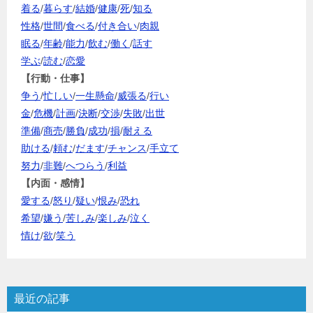
着る
/
暮らす
/
結婚
/
健康
/
死
/
知る
性格
/
世間
/
食べる
/
付き合い
/
肉親
眠る
/
年齢
/
能力
/
飲む
/
働く
/
話す
学ぶ
/
読む
/
恋愛
【行動・仕事】
争う
/
忙しい
/
一生懸命
/
威張る
/
行い
金
/
危機
/
計画
/
決断
/
交渉
/
失敗
/
出世
準備
/
商売
/
勝負
/
成功
/
損
/
耐える
助ける
/
頼む
/
だます
/
チャンス
/
手立て
努力
/
非難
/
へつらう
/
利益
【内面・感情】
愛する
/
怒り
/
疑い
/
恨み
/
恐れ
希望
/
嫌う
/
苦しみ
/
楽しみ
/
泣く
情け
/
欲
/
笑う
最近の記事