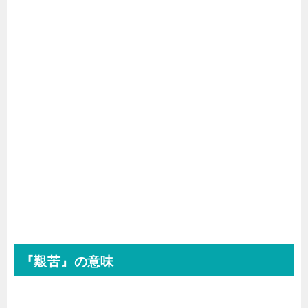
『艱苦』の意味