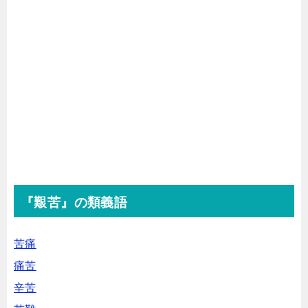
『艱苦』の類義語
苦痛
痛苦
辛苦