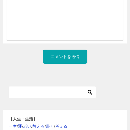
【人生・生活】
一生
/
運
/
老い
/
教える
/
書く
/
考える