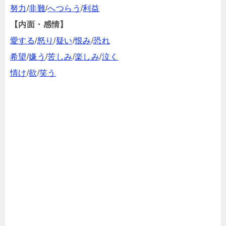
努力
/
非難
/
へつらう
/
利益
【内面・感情】
愛する
/
怒り
/
疑い
/
恨み
/
恐れ
希望
/
嫌う
/
苦しみ
/
楽しみ
/
泣く
情け
/
欲
/
笑う