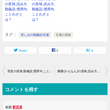
の意味,読み方,
の意味,読み方,
類義語,慣用句,
類義語,慣用句,
ことわざと
ことわざと
は？
は？
タグ
苦しみの類義語/言葉
言葉の意味
Tweet
0
0
投
苦患の意味,類義語,慣用句,ことわざとは？
艱難(かんなん)の意味,読み方,類義語,慣用句,ことわざとは？
稿
ナ
コメントを残す
ビ
ゲ
名前
必須
ー