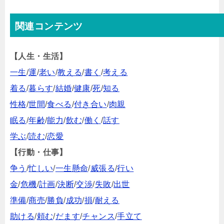
関連コンテンツ
【人生・生活】
一生
/
運
/
老い
/
教える
/
書く
/
考える
着る
/
暮らす
/
結婚
/
健康
/
死
/
知る
性格
/
世間
/
食べる
/
付き合い
/
肉親
眠る
/
年齢
/
能力
/
飲む
/
働く
/
話す
学ぶ
/
読む
/
恋愛
【行動・仕事】
争う
/
忙しい
/
一生懸命
/
威張る
/
行い
金
/
危機
/
計画
/
決断
/
交渉
/
失敗
/
出世
準備
/
商売
/
勝負
/
成功
/
損
/
耐える
助ける
/
頼む
/
だます
/
チャンス
/
手立て