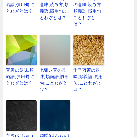
義語,慣用句,こ
意味,読み方,類
の意味,読み方,
とわざとは？
義語,慣用句,こ
類義語,慣用句,
とわざとは？
ことわざと
は？
苦患の意味,類
七難八苦の意
千辛万苦の意
義語,慣用句,こ
味,類義語,慣用
味,類義語,慣用
とわざとは？
句,ことわざと
句,ことわざと
は？
は？
苦渋(くじゅう)
煩悶(はんもん)