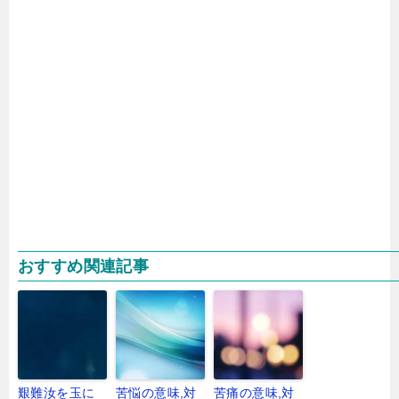
おすすめ関連記事
艱難汝を玉に
苦悩の意味,対
苦痛の意味,対