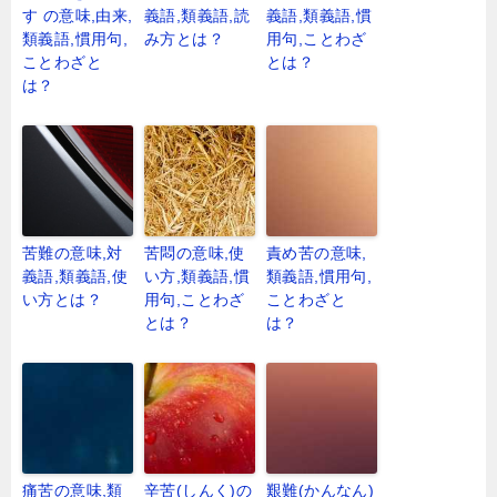
す の意味,由来,
義語,類義語,読
義語,類義語,慣
類義語,慣用句,
み方とは？
用句,ことわざ
ことわざと
とは？
は？
苦難の意味,対
苦悶の意味,使
責め苦の意味,
義語,類義語,使
い方,類義語,慣
類義語,慣用句,
い方とは？
用句,ことわざ
ことわざと
とは？
は？
痛苦の意味,類
辛苦(しんく)の
艱難(かんなん)