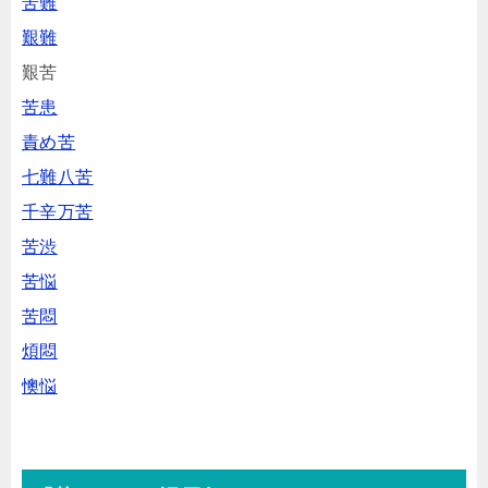
苦難
艱難
艱苦
苦患
責め苦
七難八苦
千辛万苦
苦渋
苦悩
苦悶
煩悶
懊悩