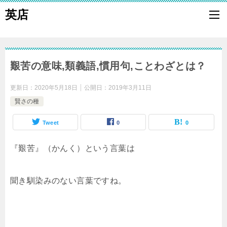
英店
艱苦の意味,類義語,慣用句,ことわざとは？
更新日：
2020年5月18日
公開日：
2019年3月11日
賢さの種
Tweet
0
0
『艱苦』（かんく）という言葉は
聞き馴染みのない言葉ですね。