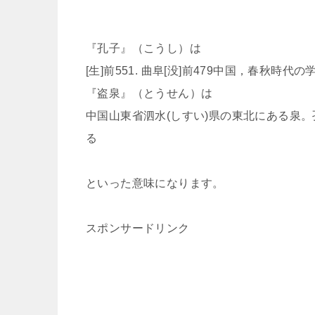
『孔子』（こうし）は
[生]前551. 曲阜[没]前479中国，春秋時
『盗泉』（とうせん）は
中国山東省泗水(しすい)県の東北にある泉
る
といった意味になります。
スポンサードリンク