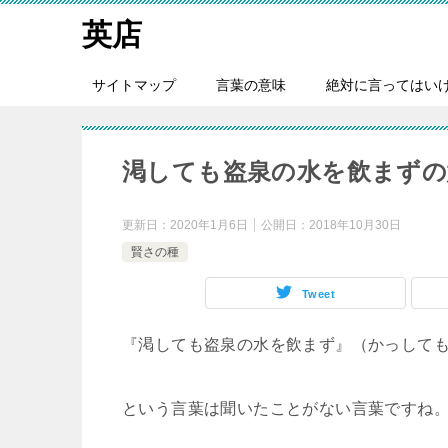
英店
サイトマップ
言葉の意味
絶対に言ってはい
渇しても盗泉の水を飲まずの意
更新日：
2020年1月6日
公開日：
2018年10月30日
賢さの種
Tweet
『渇しても盗泉の水を飲まず』（かっして
という言葉は聞いたことがない言葉ですね