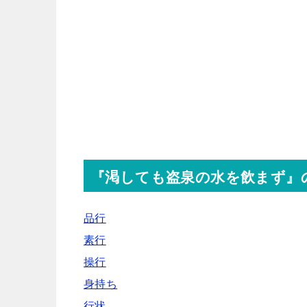
『渇しても盗泉の水を飲まず』
品行
素行
操行
身持ち
行状