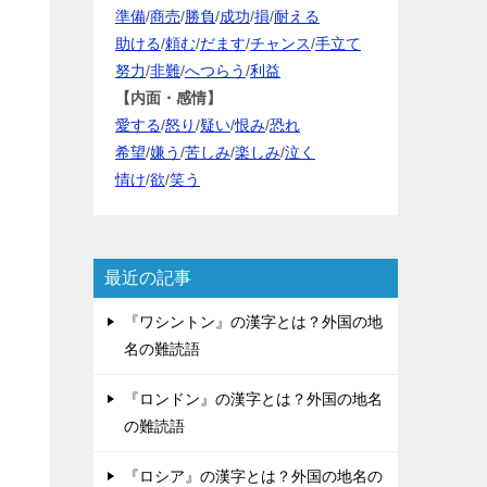
準備
/
商売
/
勝負
/
成功
/
損
/
耐える
助ける
/
頼む
/
だます
/
チャンス
/
手立て
努力
/
非難
/
へつらう
/
利益
【内面・感情】
愛する
/
怒り
/
疑い
/
恨み
/
恐れ
希望
/
嫌う
/
苦しみ
/
楽しみ
/
泣く
情け
/
欲
/
笑う
最近の記事
『ワシントン』の漢字とは？外国の地
名の難読語
『ロンドン』の漢字とは？外国の地名
の難読語
『ロシア』の漢字とは？外国の地名の