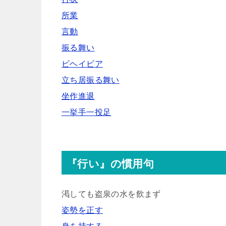
所業
言動
振る舞い
ビヘイビア
立ち居振る舞い
坐作進退
一挙手一投足
『行い』の慣用句
渇しても盗泉の水を飲まず
姿勢を正す