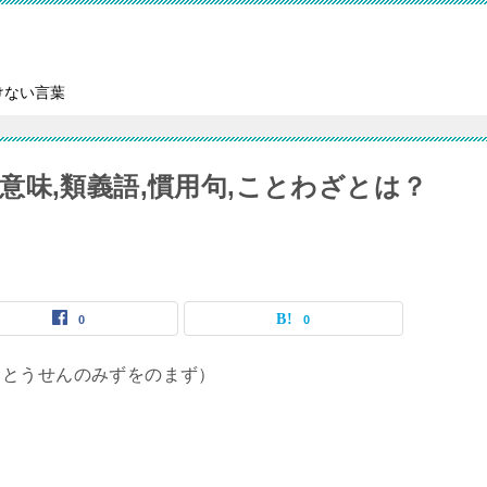
けない言葉
味,類義語,慣用句,ことわざとは？
0
0
もとうせんのみずをのまず）
。