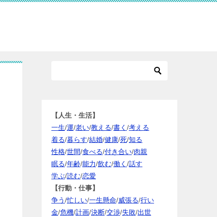
【人生・生活】
一生
/
運
/
老い
/
教える
/
書く
/
考える
着る
/
暮らす
/
結婚
/
健康
/
死
/
知る
性格
/
世間
/
食べる
/
付き合い
/
肉親
眠る
/
年齢
/
能力
/
飲む
/
働く
/
話す
学ぶ
/
読む
/
恋愛
【行動・仕事】
争う
/
忙しい
/
一生懸命
/
威張る
/
行い
金
/
危機
/
計画
/
決断
/
交渉
/
失敗
/
出世