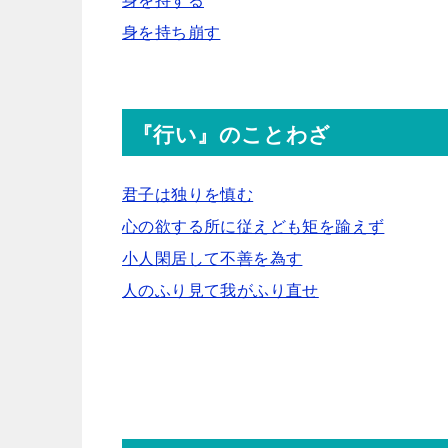
身を持する
身を持ち崩す
『行い』のことわざ
君子は独りを慎む
心の欲する所に従えども矩を踰えず
小人閑居して不善を為す
人のふり見て我がふり直せ