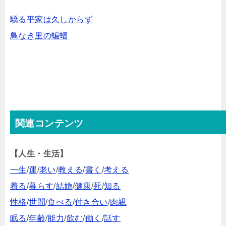
驕る平家は久しからず
鳥なき里の蝙蝠
関連コンテンツ
【人生・生活】
一生
/
運
/
老い
/
教える
/
書く
/
考える
着る
/
暮らす
/
結婚
/
健康
/
死
/
知る
性格
/
世間
/
食べる
/
付き合い
/
肉親
眠る
/
年齢
/
能力
/
飲む
/
働く
/
話す