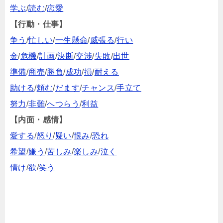
学ぶ
/
読む
/
恋愛
【行動・仕事】
争う
/
忙しい
/
一生懸命
/
威張る
/
行い
金
/
危機
/
計画
/
決断
/
交渉
/
失敗
/
出世
準備
/
商売
/
勝負
/
成功
/
損
/
耐える
助ける
/
頼む
/
だます
/
チャンス
/
手立て
努力
/
非難
/
へつらう
/
利益
【内面・感情】
愛する
/
怒り
/
疑い
/
恨み
/
恐れ
希望
/
嫌う
/
苦しみ
/
楽しみ
/
泣く
情け
/
欲
/
笑う