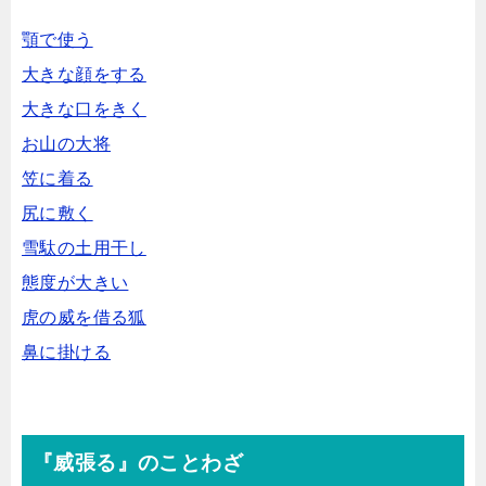
顎で使う
大きな顔をする
大きな口をきく
お山の大将
笠に着る
尻に敷く
雪駄の土用干し
態度が大きい
虎の威を借る狐
鼻に掛ける
『威張る』のことわざ