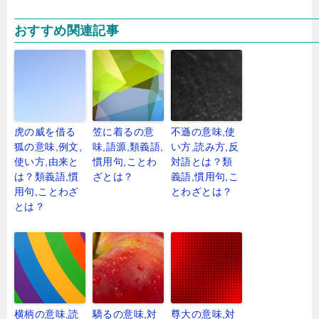
おすすめ関連記事
虎の威を借る
笠に着るの意
不遜の意味,使
狐の意味,例文,
味,語源,類義語,
い方,読み方,反
使い方,由来と
慣用句,ことわ
対語とは？類
は？類義語,慣
ざとは？
義語,慣用句,こ
用句,ことわざ
とわざとは？
とは？
横柄の意味,読
驕るの意味,対
尊大の意味,対