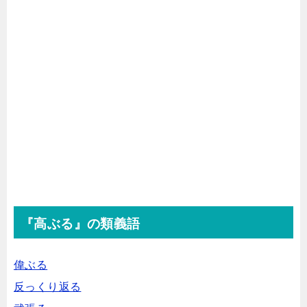
『高ぶる』の類義語
偉ぶる
反っくり返る