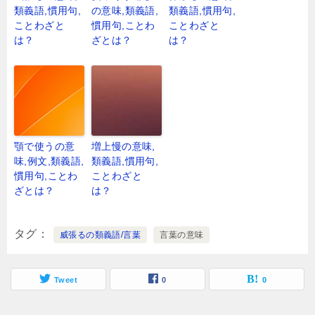
類義語,慣用句,
の意味,類義語,
類義語,慣用句,
ことわざと
慣用句,ことわ
ことわざと
は？
ざとは？
は？
顎で使うの意
増上慢の意味,
味,例文,類義語,
類義語,慣用句,
慣用句,ことわ
ことわざと
ざとは？
は？
タグ
威張るの類義語/言葉
言葉の意味
Tweet
0
0