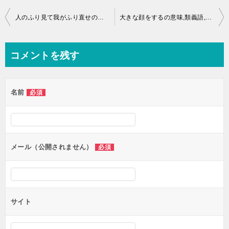
投
人のふり見て我がふり直せの意味,類義語,慣用句,ことわざとは？
大きな顔をするの意味,類義語,慣用句,ことわざとは？
稿
ナ
コメントを残す
ビ
ゲ
名前
必須
ー
シ
ョ
ン
メール（公開されません）
必須
サイト