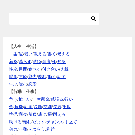
【人生・生活】
一生
/
運
/
老い
/
教える
/
書く
/
考える
着る
/
暮らす
/
結婚
/
健康
/
死
/
知る
性格
/
世間
/
食べる
/
付き合い
/
肉親
眠る
/
年齢
/
能力
/
飲む
/
働く
/
話す
学ぶ
/
読む
/
恋愛
【行動・仕事】
争う
/
忙しい
/
一生懸命
/
威張る
/
行い
金
/
危機
/
計画
/
決断
/
交渉
/
失敗
/
出世
準備
/
商売
/
勝負
/
成功
/
損
/
耐える
助ける
/
頼む
/
だます
/
チャンス
/
手立て
努力
/
非難
/
へつらう
/
利益