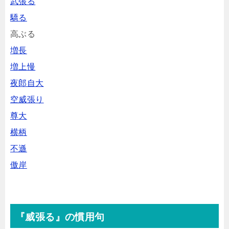
武張る
驕る
高ぶる
増長
増上慢
夜郎自大
空威張り
尊大
横柄
不遜
傲岸
『威張る』の慣用句