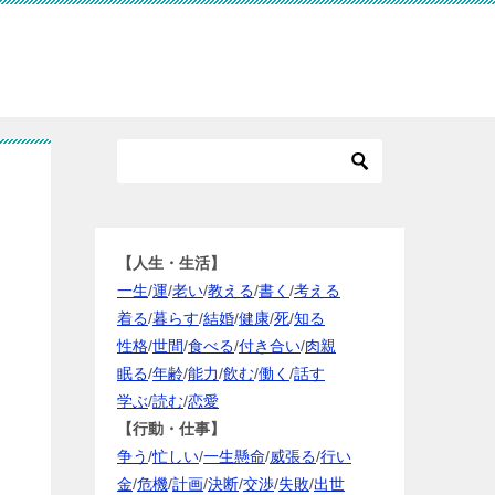
【人生・生活】
一生
/
運
/
老い
/
教える
/
書く
/
考える
着る
/
暮らす
/
結婚
/
健康
/
死
/
知る
性格
/
世間
/
食べる
/
付き合い
/
肉親
眠る
/
年齢
/
能力
/
飲む
/
働く
/
話す
学ぶ
/
読む
/
恋愛
【行動・仕事】
争う
/
忙しい
/
一生懸命
/
威張る
/
行い
金
/
危機
/
計画
/
決断
/
交渉
/
失敗
/
出世