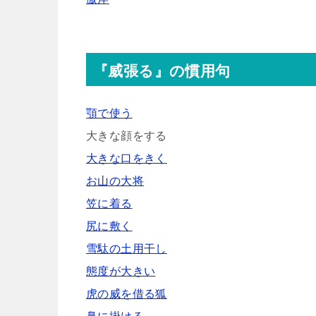
『威張る』の慣用句
顎で使う
大きな顔をする
大きな口をきく
お山の大将
笠に着る
尻に敷く
雪駄の土用干し
態度が大きい
虎の威を借る狐