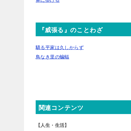
鼻に掛ける
『威張る』のことわざ
驕る平家は久しからず
鳥なき里の蝙蝠
関連コンテンツ
【人生・生活】