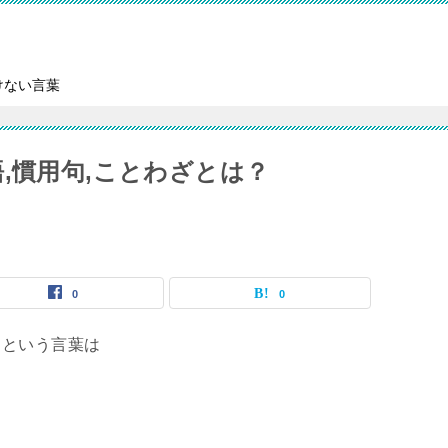
けない言葉
,慣用句,ことわざとは？
0
0
）という言葉は