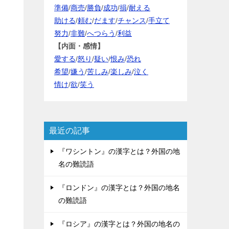
準備
/
商売
/
勝負
/
成功
/
損
/
耐える
助ける
/
頼む
/
だます
/
チャンス
/
手立て
努力
/
非難
/
へつらう
/
利益
【内面・感情】
愛する
/
怒り
/
疑い
/
恨み
/
恐れ
希望
/
嫌う
/
苦しみ
/
楽しみ
/
泣く
情け
/
欲
/
笑う
最近の記事
『ワシントン』の漢字とは？外国の地
名の難読語
『ロンドン』の漢字とは？外国の地名
の難読語
『ロシア』の漢字とは？外国の地名の