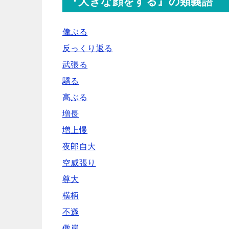
『大きな顔をする』の類義語
偉ぶる
反っくり返る
武張る
驕る
高ぶる
増長
増上慢
夜郎自大
空威張り
尊大
横柄
不遜
傲岸