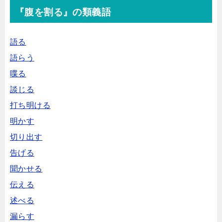
『腹を割る』の類義語
語る
語らう
喋る
談じる
打ち明ける
明かす
切り出す
告げる
聞かせる
伝える
述べる
漏らす