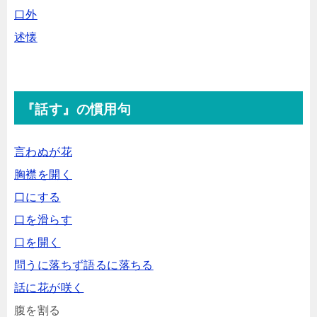
口外
述懐
『話す』の慣用句
言わぬが花
胸襟を開く
口にする
口を滑らす
口を開く
問うに落ちず語るに落ちる
話に花が咲く
腹を割る