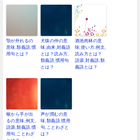
顎が外れるの
犬猿の仲の意
酒池肉林の意
意味,類義語,慣
味,由来,対義語
味,使い方,例文,
用句とは？
とは？読み方,
読み方とは？
類義語,慣用句
語源,対義語,類
とは？
義語とは？
喉から手が出
声が潤むの意
るの意味,例文,
味,類義語,慣用
語源,類義語,慣
句,ことわざと
用句,ことわざ
は？