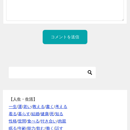
【人生・生活】
一生
/
運
/
老い
/
教える
/
書く
/
考える
着る
/
暮らす
/
結婚
/
健康
/
死
/
知る
性格
/
世間
/
食べる
/
付き合い
/
肉親
眠る
/
年齢
/
能力
/
飲む
/
働く
/
話す