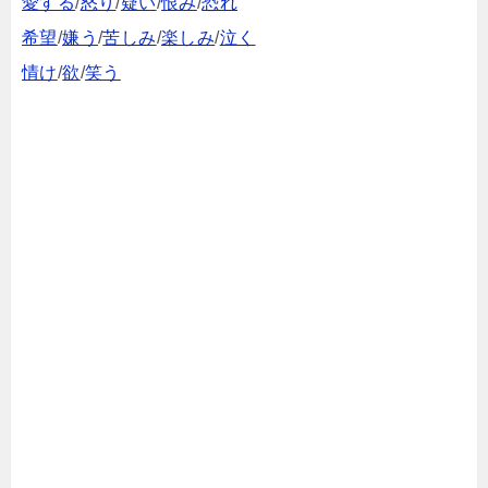
愛する
/
怒り
/
疑い
/
恨み
/
恐れ
希望
/
嫌う
/
苦しみ
/
楽しみ
/
泣く
情け
/
欲
/
笑う