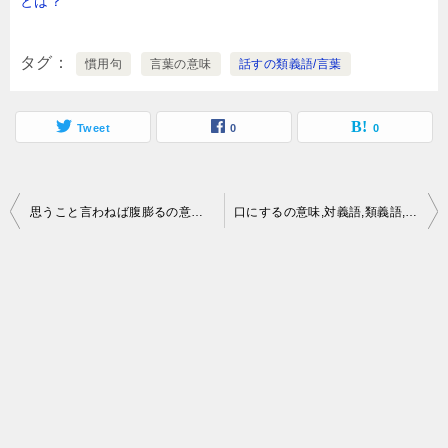
とは？
タグ
慣用句
言葉の意味
話すの類義語/言葉
Tweet
0
0
投
思うこと言わねば腹膨るの意味,類義語,慣用句,ことわざとは？
口にするの意味,対義語,類義語,慣用句,ことわざとは？
稿
ナ
ビ
ゲ
ー
シ
ョ