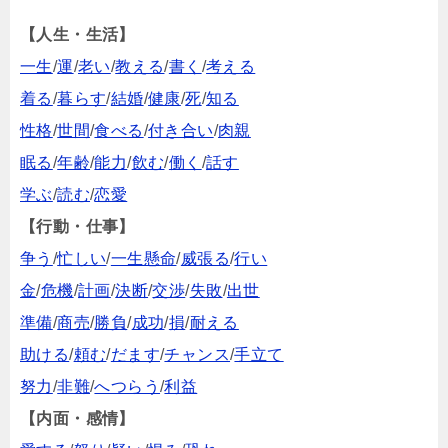
【人生・生活】
一生
/
運
/
老い
/
教える
/
書く
/
考える
着る
/
暮らす
/
結婚
/
健康
/
死
/
知る
性格
/
世間
/
食べる
/
付き合い
/
肉親
眠る
/
年齢
/
能力
/
飲む
/
働く
/
話す
学ぶ
/
読む
/
恋愛
【行動・仕事】
争う
/
忙しい
/
一生懸命
/
威張る
/
行い
金
/
危機
/
計画
/
決断
/
交渉
/
失敗
/
出世
準備
/
商売
/
勝負
/
成功
/
損
/
耐える
助ける
/
頼む
/
だます
/
チャンス
/
手立て
努力
/
非難
/
へつらう
/
利益
【内面・感情】