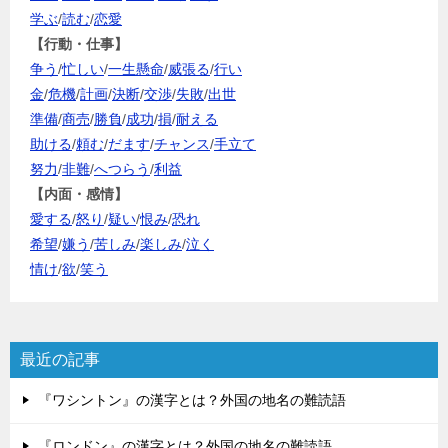
学ぶ
/
読む
/
恋愛
【行動・仕事】
争う
/
忙しい
/
一生懸命
/
威張る
/
行い
金
/
危機
/
計画
/
決断
/
交渉
/
失敗
/
出世
準備
/
商売
/
勝負
/
成功
/
損
/
耐える
助ける
/
頼む
/
だます
/
チャンス
/
手立て
努力
/
非難
/
へつらう
/
利益
【内面・感情】
愛する
/
怒り
/
疑い
/
恨み
/
恐れ
希望
/
嫌う
/
苦しみ
/
楽しみ
/
泣く
情け
/
欲
/
笑う
最近の記事
『ワシントン』の漢字とは？外国の地名の難読語
『ロンドン』の漢字とは？外国の地名の難読語