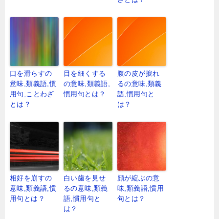
口を滑らすの
目を細くする
腹の皮が捩れ
意味,類義語,慣
の意味,類義語,
るの意味,類義
用句,ことわざ
慣用句とは？
語,慣用句と
とは？
は？
相好を崩すの
白い歯を見せ
顔が綻ぶの意
意味,類義語,慣
るの意味,類義
味,類義語,慣用
用句とは？
語,慣用句と
句とは？
は？