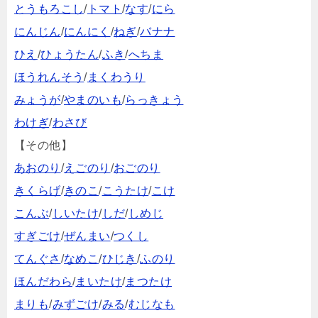
とうもろこし
/
トマト
/
なす
/
にら
にんじん
/
にんにく
/
ねぎ
/
バナナ
ひえ
/
ひょうたん
/
ふき
/
へちま
ほうれんそう
/
まくわうり
みょうが
/
やまのいも
/
らっきょう
わけぎ
/
わさび
【その他】
あおのり
/
えごのり
/
おごのり
きくらげ
/
きのこ
/
こうたけ
/
こけ
こんぶ
/
しいたけ
/
しだ
/
しめじ
すぎごけ
/
ぜんまい
/
つくし
てんぐさ
/
なめこ
/
ひじき
/
ふのり
ほんだわら
/
まいたけ
/
まつたけ
まりも
/
みずごけ
/
みる
/
むじなも