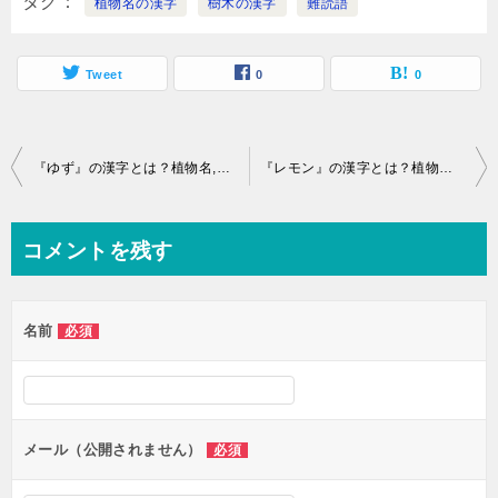
タグ
植物名の漢字
樹木の漢字
難読語
Tweet
0
0
投
『ゆず』の漢字とは？植物名,樹木,草花,作物の難読語
『レモン』の漢字とは？植物名,樹木,草花,作物の難読語檸檬甘寧
稿
ナ
コメントを残す
ビ
ゲ
名前
必須
ー
シ
ョ
ン
メール（公開されません）
必須