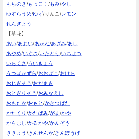
もちのき
/
もっこく
/
もみ
/
やし
ゆすらうめ
/
ゆず
/りんご/
レモン
れんぎょう
【草花】
あい
/
あおい
/
あかね
/
あざみ
/
あし
あやめ
/
いぐさ
/
いたどり
/
いちはつ
いらくさ
/
ういきょう
うつぼかずら
/
おおばこ
/
おけら
おじぎそう
/
おだまき
おとぎりそう
/
おみなえし
おもだか
/
おもと
/
かきつばた
かたくり
/
かたばみ
/
がま
/
かや
からむし
/
かるかや
/
かんぞう
ききょう
/
きんせんか
/
きんぽうげ