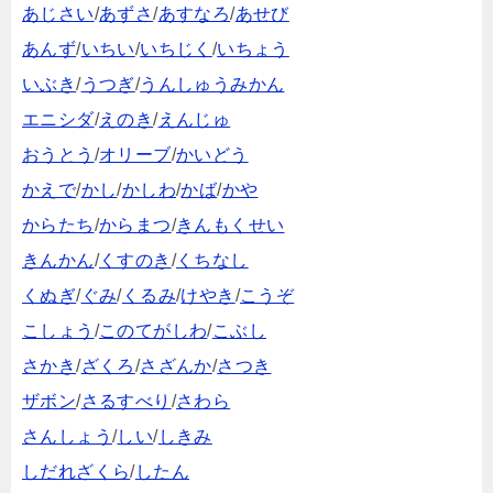
あじさい
/
あずさ
/
あすなろ
/
あせび
あんず
/
いちい
/
いちじく
/
いちょう
いぶき
/
うつぎ
/
うんしゅうみかん
エニシダ
/
えのき
/
えんじゅ
おうとう
/
オリーブ
/
かいどう
かえで
/
かし
/
かしわ
/
かば
/
かや
からたち
/
からまつ
/
きんもくせい
きんかん
/
くすのき
/
くちなし
くぬぎ
/
ぐみ
/
くるみ
/
けやき
/
こうぞ
こしょう
/
このてがしわ
/
こぶし
さかき
/
ざくろ
/
さざんか
/
さつき
ザボン
/
さるすべり
/
さわら
さんしょう
/
しい
/
しきみ
しだれざくら
/
したん