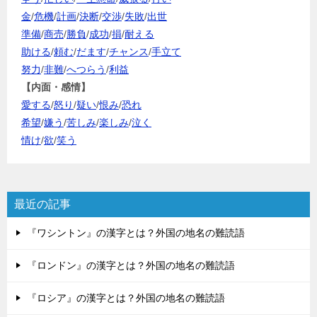
金
/
危機
/
計画
/
決断
/
交渉
/
失敗
/
出世
準備
/
商売
/
勝負
/
成功
/
損
/
耐える
助ける
/
頼む
/
だます
/
チャンス
/
手立て
努力
/
非難
/
へつらう
/
利益
【内面・感情】
愛する
/
怒り
/
疑い
/
恨み
/
恐れ
希望
/
嫌う
/
苦しみ
/
楽しみ
/
泣く
情け
/
欲
/
笑う
最近の記事
『ワシントン』の漢字とは？外国の地名の難読語
『ロンドン』の漢字とは？外国の地名の難読語
『ロシア』の漢字とは？外国の地名の難読語