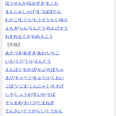
ほうせんか
/
ほおずき
/
まこも
まんじゅしゃげ
/
まつばぼたん
むかご
/
むぐら
/
もうそうちく
/
ゆり
よもぎ
/
らん
/
りんどう
/
れんげそう
わすれなぐさ
/
われもこう
【作物】
あさつき
/
あずき
/
あわ
/
いちご
いも
/
うど
/
うり
/
えんどう
えんばく
/
おかぼ
/
かぶ
/
かぼちゃ
きび
/
キャベツ
/
きゅうり
/
くわい
ごぼう
/
ごま
/
こんにゃく
/
ささげ
しそ
/
しょうが
/
すいか
/
そば
そらまめ
/
タバコ
/
たまねぎ
てんさい
/
とうがらし
/
とうがん