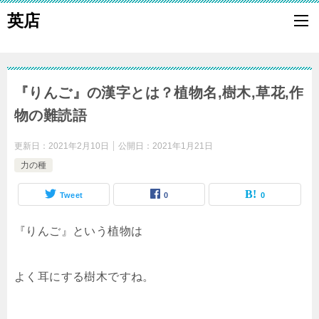
英店
『りんご』の漢字とは？植物名,樹木,草花,作
物の難読語
更新日：
2021年2月10日
公開日：
2021年1月21日
力の種
Tweet
0
0
『りんご』という植物は
よく耳にする樹木ですね。