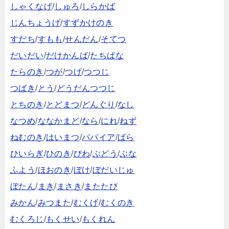
しゃくなげ
/
しゅろ
/
しらかば
じんちょうげ
/
すずかけのき
すだち
/
すもも
/
せんだん
/
そてつ
だいだい
/
だけかんば
/
たちばな
たらのき
/
つが
/
つげ
/
つつじ
つばき
/
とう
/
どうだんつつじ
とちのき
/
とどまつ
/
どんぐり
/
なし
なつめ
/
ななかまど
/
なら
/
にれ
/
ねず
ねむのき
/
はいまつ
/
パパイア
/
ばら
ひいらぎ
/
ひのき
/
びわ
/
ぶどう
/
ぶな
ふよう
/
ほおのき
/
ぼけ
/
ぼだいじゅ
ぼたん
/
まき
/
まさき
/
またたび
みかん
/
みつまた
/
むくげ
/
むくのき
むくろじ
/
もくせい
/
もくれん