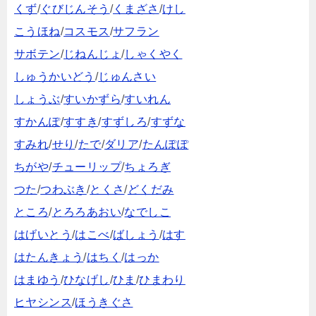
くず
/
ぐびじんそう
/
くまざさ
/
けし
こうほね
/
コスモス
/
サフラン
サボテン
/
じねんじょ
/
しゃくやく
しゅうかいどう
/
じゅんさい
しょうぶ
/
すいかずら
/
すいれん
すかんぽ
/
すすき
/
すずしろ
/
すずな
すみれ
/
せり
/
たで
/
ダリア
/
たんぽぽ
ちがや
/
チューリップ
/
ちょろぎ
つた
/
つわぶき
/
とくさ
/
どくだみ
ところ
/
とろろあおい
/
なでしこ
はげいとう
/
はこべ
/
ばしょう
/
はす
はたんきょう
/
はちく
/
はっか
はまゆう
/
ひなげし
/
ひま
/
ひまわり
ヒヤシンス
/
ほうきぐさ