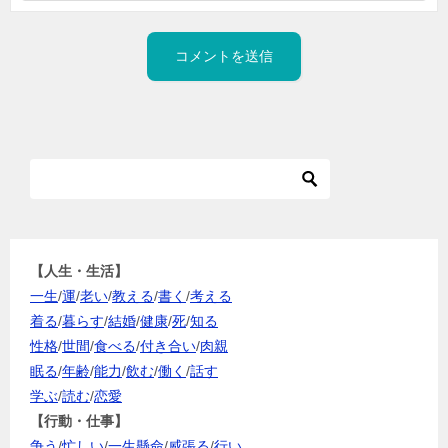
【人生・生活】
一生
/
運
/
老い
/
教える
/
書く
/
考える
着る
/
暮らす
/
結婚
/
健康
/
死
/
知る
性格
/
世間
/
食べる
/
付き合い
/
肉親
眠る
/
年齢
/
能力
/
飲む
/
働く
/
話す
学ぶ
/
読む
/
恋愛
【行動・仕事】
争う
/
忙しい
/
一生懸命
/
威張る
/
行い