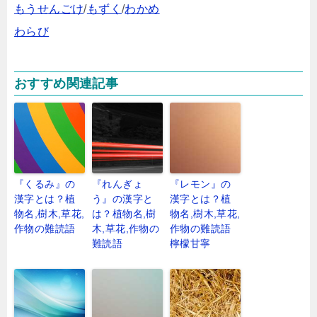
もうせんごけ
/
もずく
/
わかめ
わらび
おすすめ関連記事
『くるみ』の
『れんぎょ
『レモン』の
漢字とは？植
う』の漢字と
漢字とは？植
物名,樹木,草花,
は？植物名,樹
物名,樹木,草花,
作物の難読語
木,草花,作物の
作物の難読語
難読語
檸檬甘寧