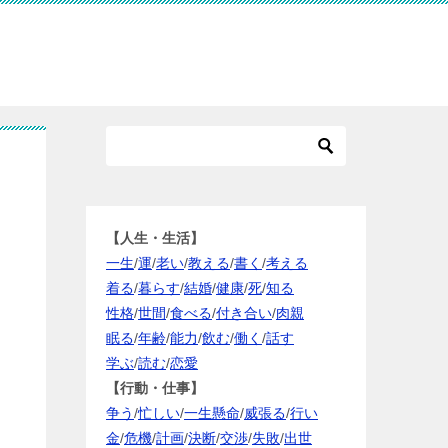
【人生・生活】
一生
/
運
/
老い
/
教える
/
書く
/
考える
着る
/
暮らす
/
結婚
/
健康
/
死
/
知る
性格
/
世間
/
食べる
/
付き合い
/
肉親
眠る
/
年齢
/
能力
/
飲む
/
働く
/
話す
学ぶ
/
読む
/
恋愛
【行動・仕事】
争う
/
忙しい
/
一生懸命
/
威張る
/
行い
金
/
危機
/
計画
/
決断
/
交渉
/
失敗
/
出世