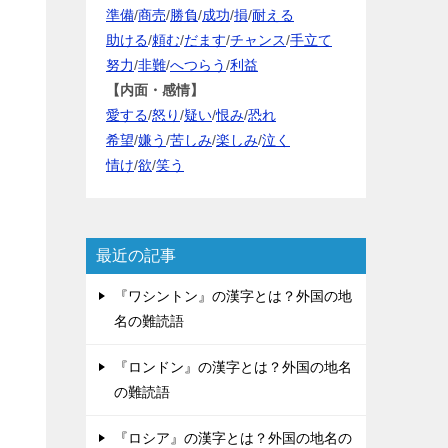
準備
/
商売
/
勝負
/
成功
/
損
/
耐える
助ける
/
頼む
/
だます
/
チャンス
/
手立て
努力
/
非難
/
へつらう
/
利益
【内面・感情】
愛する
/
怒り
/
疑い
/
恨み
/
恐れ
希望
/
嫌う
/
苦しみ
/
楽しみ
/
泣く
情け
/
欲
/
笑う
最近の記事
『ワシントン』の漢字とは？外国の地
名の難読語
『ロンドン』の漢字とは？外国の地名
の難読語
『ロシア』の漢字とは？外国の地名の