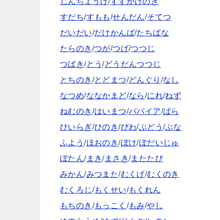
じんちょうげ
/
すずかけのき
すだち
/
すもも
/
せんだん
/
そてつ
だいだい
/
だけかんば
/
たちばな
たらのき
/
つが
/
つげ
/
つつじ
つばき
/
とう
/
どうだんつつじ
とちのき
/
とどまつ
/
どんぐり
/
なし
なつめ
/
ななかまど
/
なら
/
にれ
/
ねず
ねむのき
/
はいまつ
/
パパイア
/
ばら
ひいらぎ
/
ひのき
/
びわ
/
ぶどう
/
ぶな
ふよう
/
ほおのき
/
ぼけ
/
ぼだいじゅ
ぼたん
/
まき
/
まさき
/
またたび
みかん
/
みつまた
/
むくげ
/
むくのき
むくろじ
/
もくせい
/
もくれん
もちのき
/
もっこく
/
もみ
/
やし