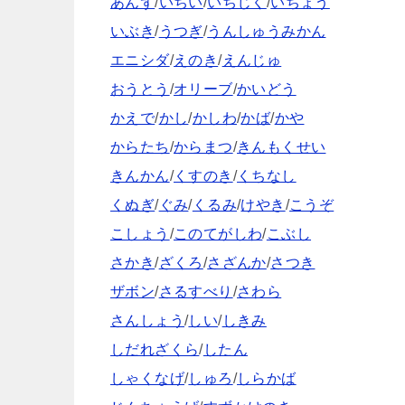
あんず
/
いちい
/
いちじく
/
いちょう
いぶき
/
うつぎ
/
うんしゅうみかん
エニシダ
/
えのき
/
えんじゅ
おうとう
/
オリーブ
/
かいどう
かえで
/
かし
/
かしわ
/
かば
/
かや
からたち
/
からまつ
/
きんもくせい
きんかん
/
くすのき
/
くちなし
くぬぎ
/
ぐみ
/
くるみ
/
けやき
/
こうぞ
こしょう
/
このてがしわ
/
こぶし
さかき
/
ざくろ
/
さざんか
/
さつき
ザボン
/
さるすべり
/
さわら
さんしょう
/
しい
/
しきみ
しだれざくら
/
したん
しゃくなげ
/
しゅろ
/
しらかば