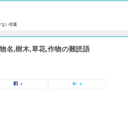
けない言葉
名,樹木,草花,作物の難読語
0
0