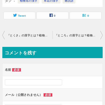
タグ
植物名の漢字
草花の漢字
難読語
Tweet
0
0
投
『とくさ』の漢字とは？植物名,樹木,草花,作物の難読語
『ところ』の漢字とは？植物名,樹木,草花,作物の難読語
稿
ナ
コメントを残す
ビ
ゲ
名前
必須
ー
シ
ョ
ン
メール（公開されません）
必須