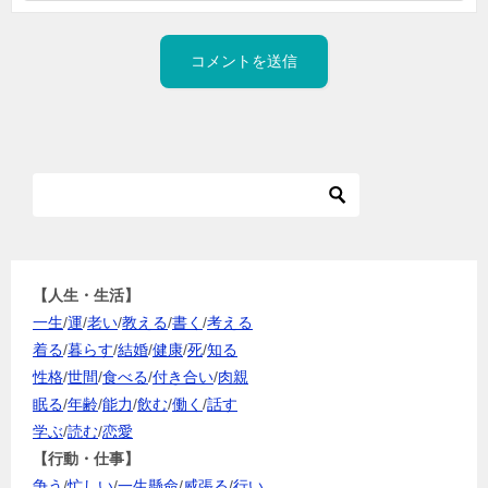
【人生・生活】
一生
/
運
/
老い
/
教える
/
書く
/
考える
着る
/
暮らす
/
結婚
/
健康
/
死
/
知る
性格
/
世間
/
食べる
/
付き合い
/
肉親
眠る
/
年齢
/
能力
/
飲む
/
働く
/
話す
学ぶ
/
読む
/
恋愛
【行動・仕事】
争う
/
忙しい
/
一生懸命
/
威張る
/
行い