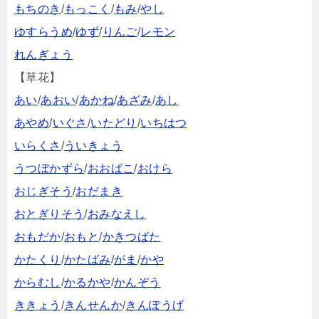
もちのき
/
もっこく
/
もみ
/
やし
ゆすらうめ
/
ゆず
/
りんご
/
レモン
れんぎょう
【草花】
あい
/
あおい
/
あかね
/
あざみ
/
あし
あやめ
/
いぐさ
/
いたどり
/
いちはつ
いらくさ
/
ういきょう
うつぼかずら
/
おおばこ
/
おけら
おじぎそう
/
おだまき
おとぎりそう
/
おみなえし
おもだか
/
おもと
/
かきつばた
かたくり
/
かたばみ
/
がま
/
かや
からむし
/
かるかや
/
かんぞう
ききょう
/
きんせんか
/
きんぽうげ