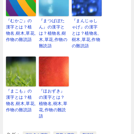
『むかご』の
『まつばぼた
『まんじゅし
漢字とは？植
ん』の漢字と
ゃげ』の漢字
物名,樹木,草花,
は？植物名,樹
とは？植物名,
作物の難読語
木,草花,作物の
樹木,草花,作物
難読語
の難読語
『まこも』の
『ほおずき』
漢字とは？植
の漢字とは？
物名,樹木,草花,
植物名,樹木,草
作物の難読語
花,作物の難読
語