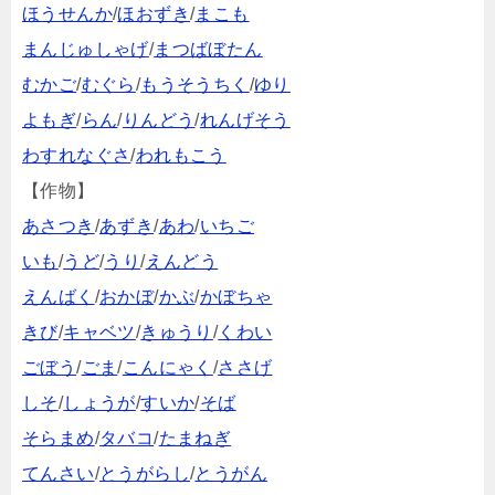
ほうせんか
/
ほおずき
/
まこも
まんじゅしゃげ
/
まつばぼたん
むかご
/
むぐら
/
もうそうちく
/
ゆり
よもぎ
/
らん
/
りんどう
/
れんげそう
わすれなぐさ
/
われもこう
【作物】
あさつき
/
あずき
/
あわ
/
いちご
いも
/
うど
/
うり
/
えんどう
えんばく
/
おかぼ
/
かぶ
/
かぼちゃ
きび
/
キャベツ
/
きゅうり
/
くわい
ごぼう
/
ごま
/
こんにゃく
/
ささげ
しそ
/
しょうが
/
すいか
/
そば
そらまめ
/
タバコ
/
たまねぎ
てんさい
/
とうがらし
/
とうがん