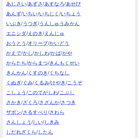
あじさい
/
あずさ
/
あすなろ
/
あせび
あんず
/
いちい
/
いちじく
/
いちょう
いぶき
/
うつぎ
/
うんしゅうみかん
エニシダ
/
えのき
/
えんじゅ
おうとう
/
オリーブ
/
かいどう
かえで
/
かし
/
かしわ
/
かば
/
かや
からたち
/
からまつ
/
きんもくせい
きんかん
/
くすのき
/
くちなし
くぬぎ
/
ぐみ
/
くるみ
/
けやき
/
こうぞ
こしょう
/
このてがしわ
/
こぶし
さかき
/
ざくろ
/
さざんか
/
さつき
ザボン
/
さるすべり
/
さわら
さんしょう
/
しい
/
しきみ
しだれざくら
/
したん