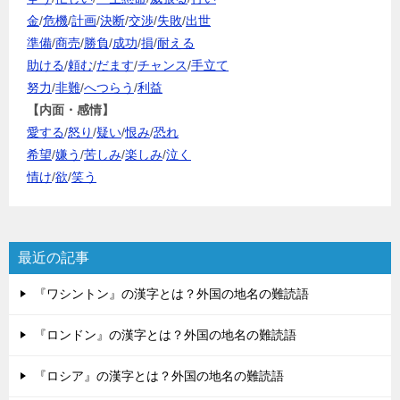
金
/
危機
/
計画
/
決断
/
交渉
/
失敗
/
出世
準備
/
商売
/
勝負
/
成功
/
損
/
耐える
助ける
/
頼む
/
だます
/
チャンス
/
手立て
努力
/
非難
/
へつらう
/
利益
【内面・感情】
愛する
/
怒り
/
疑い
/
恨み
/
恐れ
希望
/
嫌う
/
苦しみ
/
楽しみ
/
泣く
情け
/
欲
/
笑う
最近の記事
『ワシントン』の漢字とは？外国の地名の難読語
『ロンドン』の漢字とは？外国の地名の難読語
『ロシア』の漢字とは？外国の地名の難読語