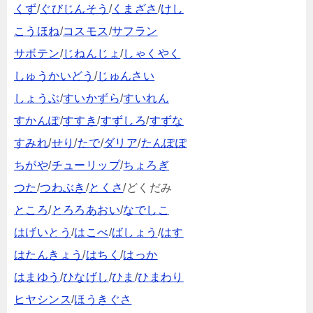
くず
/
ぐびじんそう
/
くまざさ
/
けし
こうほね
/
コスモス
/
サフラン
サボテン
/
じねんじょ
/
しゃくやく
しゅうかいどう
/
じゅんさい
しょうぶ
/
すいかずら
/
すいれん
すかんぽ
/
すすき
/
すずしろ
/
すずな
すみれ
/
せり
/
たで
/
ダリア
/
たんぽぽ
ちがや
/
チューリップ
/
ちょろぎ
つた
/
つわぶき
/
とくさ
/どくだみ
ところ
/
とろろあおい
/
なでしこ
はげいとう
/
はこべ
/
ばしょう
/
はす
はたんきょう
/
はちく
/
はっか
はまゆう
/
ひなげし
/
ひま
/
ひまわり
ヒヤシンス
/
ほうきぐさ