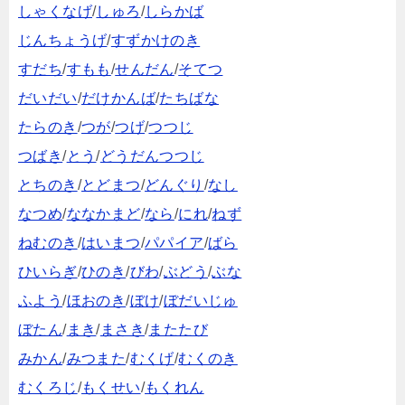
しゃくなげ
/
しゅろ
/
しらかば
じんちょうげ
/
すずかけのき
すだち
/
すもも
/
せんだん
/
そてつ
だいだい
/
だけかんば
/
たちばな
たらのき
/
つが
/
つげ
/
つつじ
つばき
/
とう
/
どうだんつつじ
とちのき
/
とどまつ
/
どんぐり
/
なし
なつめ
/
ななかまど
/
なら
/
にれ
/
ねず
ねむのき
/
はいまつ
/
パパイア
/
ばら
ひいらぎ
/
ひのき
/
びわ
/
ぶどう
/
ぶな
ふよう
/
ほおのき
/
ぼけ
/
ぼだいじゅ
ぼたん
/
まき
/
まさき
/
またたび
みかん
/
みつまた
/
むくげ
/
むくのき
むくろじ
/
もくせい
/
もくれん