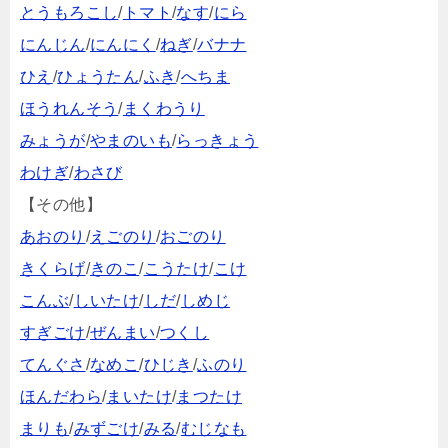
とうもろこし
/
トマト
/
なす
/
にら
にんじん
/
にんにく
/
ねぎ
/
バナナ
ひえ
/
ひょうたん
/
ふき
/
へちま
ほうれんそう
/
まくわうり
みょうが
/
やまのいも
/
らっきょう
わけぎ
/
わさび
【その他】
あおのり
/
えごのり
/
おごのり
きくらげ
/
きのこ
/
こうたけ
/
こけ
こんぶ
/
しいたけ
/
しだ
/
しめじ
すぎごけ
/
ぜんまい
/
つくし
てんぐさ
/
なめこ
/
ひじき
/
ふのり
ほんだわら
/
まいたけ
/
まつたけ
まりも
/
みずごけ
/
みる
/
むじなも