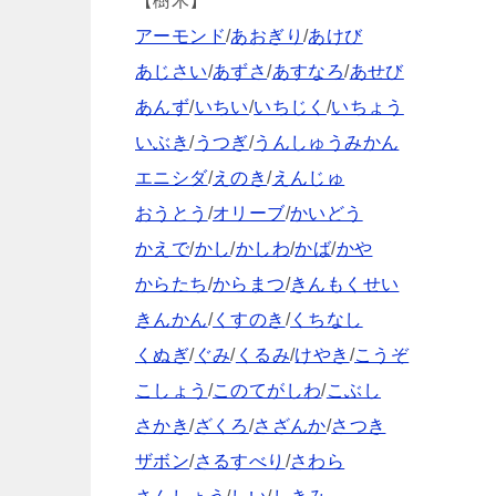
【樹木】
アーモンド
/
あおぎり
/
あけび
あじさい
/
あずさ
/
あすなろ
/
あせび
あんず
/
いちい
/
いちじく
/
いちょう
いぶき
/
うつぎ
/
うんしゅうみかん
エニシダ
/
えのき
/
えんじゅ
おうとう
/
オリーブ
/
かいどう
かえで
/
かし
/
かしわ
/
かば
/
かや
からたち
/
からまつ
/
きんもくせい
きんかん
/
くすのき
/
くちなし
くぬぎ
/
ぐみ
/
くるみ
/
けやき
/
こうぞ
こしょう
/
このてがしわ
/
こぶし
さかき
/
ざくろ
/
さざんか
/
さつき
ザボン
/
さるすべり
/
さわら