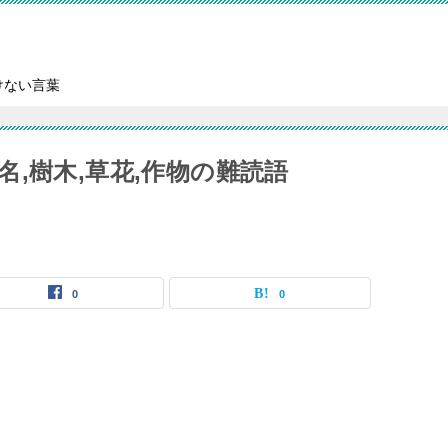
けない言葉
,樹木,草花,作物の難読語
0
0