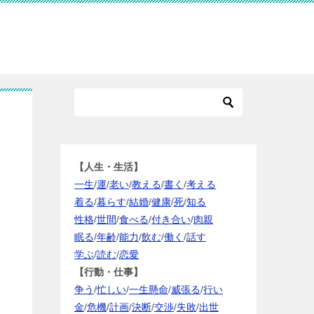
【人生・生活】
一生
/
運
/
老い
/
教える
/
書く
/
考える
着る
/
暮らす
/
結婚
/
健康
/
死
/
知る
性格
/
世間
/
食べる
/
付き合い
/
肉親
眠る
/
年齢
/
能力
/
飲む
/
働く
/
話す
学ぶ
/
読む
/
恋愛
【行動・仕事】
争う
/
忙しい
/
一生懸命
/
威張る
/
行い
金
/
危機
/
計画
/
決断
/
交渉
/
失敗
/
出世