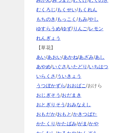
みかん
/
みつまた
/
むくげ
/
むくのき
むくろじ
/
もくせい
/
もくれん
もちのき
/
もっこく
/
もみ
/
やし
ゆすらうめ
/
ゆず
/
りんご
/
レモン
れんぎょう
【草花】
あい
/
あおい
/
あかね
/
あざみ
/
あし
あやめ
/
いぐさ
/
いたどり
/
いちはつ
いらくさ
/
ういきょう
うつぼかずら
/
おおばこ
/おけら
おじぎそう
/
おだまき
おとぎりそう
/
おみなえし
おもだか
/
おもと
/
かきつばた
かたくり
/
かたばみ
/
がま
/
かや