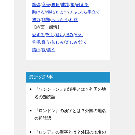
準備
/
商売
/
勝負
/
成功
/
損
/
耐える
助ける
/
頼む
/
だます
/
チャンス
/
手立て
努力
/
非難
/
へつらう
/
利益
【内面・感情】
愛する
/
怒り
/
疑い
/
恨み
/
恐れ
希望
/
嫌う
/
苦しみ
/
楽しみ
/
泣く
情け
/
欲
/
笑う
最近の記事
『ワシントン』の漢字とは？外国の地
名の難読語
『ロンドン』の漢字とは？外国の地名
の難読語
『ロシア』の漢字とは？外国の地名の