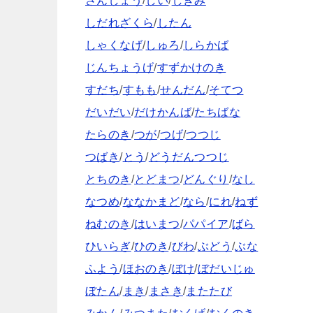
さんしょう
/
しい
/
しきみ
しだれざくら
/
したん
しゃくなげ
/
しゅろ
/
しらかば
じんちょうげ
/
すずかけのき
すだち
/
すもも
/
せんだん
/
そてつ
だいだい
/
だけかんば
/
たちばな
たらのき
/
つが
/
つげ
/
つつじ
つばき
/
とう
/
どうだんつつじ
とちのき
/
とどまつ
/
どんぐり
/
なし
なつめ
/
ななかまど
/
なら
/
にれ
/
ねず
ねむのき
/
はいまつ
/
パパイア
/
ばら
ひいらぎ
/
ひのき
/
びわ
/
ぶどう
/
ぶな
ふよう
/
ほおのき
/
ぼけ
/
ぼだいじゅ
ぼたん
/
まき
/
まさき
/
またたび