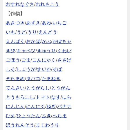
わすれなぐさ
/
われもこう
【作物】
あさつき
/
あずき
/
あわ
/
いちご
いも
/
うど
/
うり
/
えんどう
えんばく
/
おかぼ
/
かぶ
/
かぼちゃ
きび
/
キャベツ
/
きゅうり
/
くわい
ごぼう
/
ごま
/
こんにゃく
/
ささげ
しそ
/
しょうが
/
すいか
/
そば
そらまめ
/
タバコ
/
たまねぎ
てんさい
/
とうがらし
/
とうがん
とうもろこし
/
トマト
/
なす
/
にら
にんじん
/
にんにく
/
ねぎ
/
バナナ
ひえ
/
ひょうたん
/
ふき
/
へちま
ほうれんそう
/
まくわうり