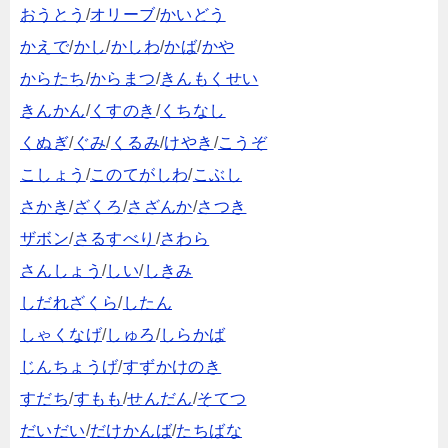
おうとう
/
オリーブ
/
かいどう
かえで
/
かし
/
かしわ
/
かば
/
かや
からたち
/
からまつ
/
きんもくせい
きんかん
/
くすのき
/
くちなし
くぬぎ
/
ぐみ
/
くるみ
/
けやき
/
こうぞ
こしょう
/
このてがしわ
/
こぶし
さかき
/
ざくろ
/
さざんか
/
さつき
ザボン
/
さるすべり
/
さわら
さんしょう
/
しい
/
しきみ
しだれざくら
/
したん
しゃくなげ
/
しゅろ
/
しらかば
じんちょうげ
/
すずかけのき
すだち
/
すもも
/
せんだん
/
そてつ
だいだい
/
だけかんば
/
たちばな