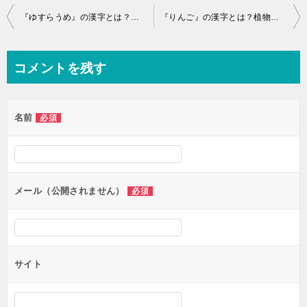
投
『ゆすらうめ』の漢字とは？植物名,樹木,草花,作物の難読語
『りんご』の漢字とは？植物名,樹木,草花,作物の難読語
稿
ナ
コメントを残す
ビ
ゲ
名前
必須
ー
シ
ョ
ン
メール（公開されません）
必須
サイト