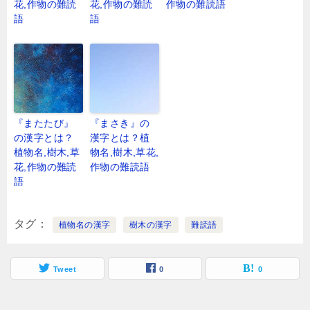
花,作物の難読
花,作物の難読
作物の難読語
語
語
『またたび』
『まさき』の
の漢字とは？
漢字とは？植
植物名,樹木,草
物名,樹木,草花,
花,作物の難読
作物の難読語
語
タグ
植物名の漢字
樹木の漢字
難読語
Tweet
0
0