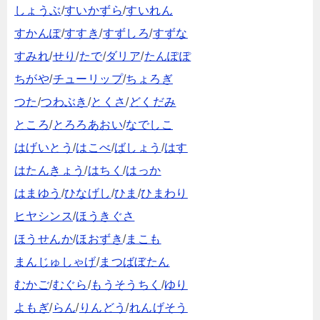
しょうぶ
/
すいかずら
/
すいれん
すかんぽ
/
すすき
/
すずしろ
/
すずな
すみれ
/
せり
/
たで
/
ダリア
/
たんぽぽ
ちがや
/
チューリップ
/
ちょろぎ
つた
/
つわぶき
/
とくさ
/
どくだみ
ところ
/
とろろあおい
/
なでしこ
はげいとう
/
はこべ
/
ばしょう
/
はす
はたんきょう
/
はちく
/
はっか
はまゆう
/
ひなげし
/
ひま
/
ひまわり
ヒヤシンス
/
ほうきぐさ
ほうせんか
/
ほおずき
/
まこも
まんじゅしゃげ
/
まつばぼたん
むかご
/
むぐら
/
もうそうちく
/
ゆり
よもぎ
/
らん
/
りんどう
/
れんげそう