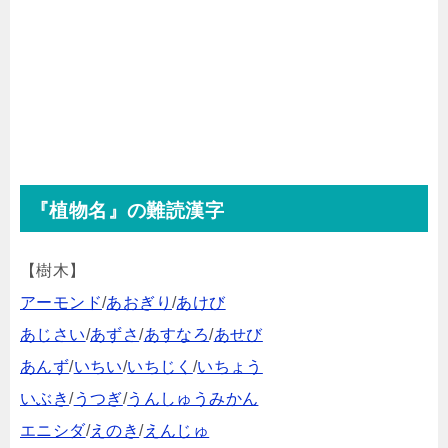
『植物名』の難読漢字
【樹木】
アーモンド
/
あおぎり
/
あけび
あじさい
/
あずさ
/
あすなろ
/
あせび
あんず
/
いちい
/
いちじく
/
いちょう
いぶき
/
うつぎ
/
うんしゅうみかん
エニシダ
/
えのき
/
えんじゅ