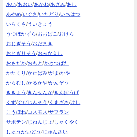
あい
/
あおい
/
あかね
/
あざみ
/
あし
あやめ
/
いぐさ
/
いたどり
/
いちはつ
いらくさ
/
ういきょう
うつぼかずら
/
おおばこ
/
おけら
おじぎそう
/
おだまき
おとぎりそう
/
おみなえし
おもだか
/
おもと
/
かきつばた
かたくり
/
かたばみ
/
がま
/
かや
からむし
/
かるかや
/
かんぞう
ききょう
/
きんせんか
/
きんぽうげ
くず
/
ぐびじんそう
/
くまざさ
/
けし
こうほね
/
コスモス
/
サフラン
サボテン
/
じねんじょ
/
しゃくやく
しゅうかいどう
/
じゅんさい