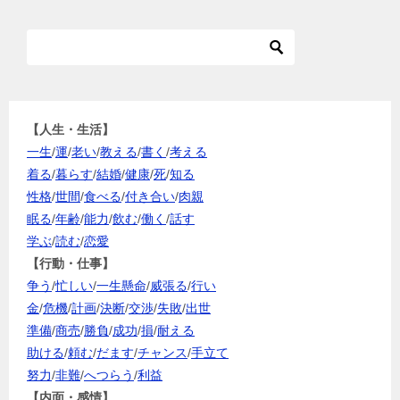
【人生・生活】
一生
/
運
/
老い
/
教える
/
書く
/
考える
着る
/
暮らす
/
結婚
/
健康
/
死
/
知る
性格
/
世間
/
食べる
/
付き合い
/
肉親
眠る
/
年齢
/
能力
/
飲む
/
働く
/
話す
学ぶ
/
読む
/
恋愛
【行動・仕事】
争う
/
忙しい
/
一生懸命
/
威張る
/
行い
金
/
危機
/
計画
/
決断
/
交渉
/
失敗
/
出世
準備
/
商売
/
勝負
/
成功
/
損
/
耐える
助ける
/
頼む
/
だます
/
チャンス
/
手立て
努力
/
非難
/
へつらう
/
利益
【内面・感情】