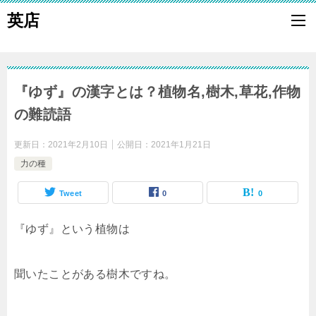
英店
『ゆず』の漢字とは？植物名,樹木,草花,作物
の難読語
更新日：
2021年2月10日
公開日：
2021年1月21日
力の種
Tweet
0
0
『ゆず』という植物は
聞いたことがある樹木ですね。