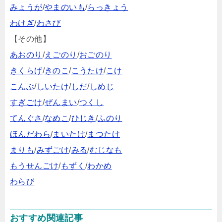
みょうが
/
やまのいも
/
らっきょう
わけぎ
/
わさび
【その他】
あおのり
/
えごのり
/
おごのり
きくらげ
/
きのこ
/
こうたけ
/
こけ
こんぶ
/
しいたけ
/
しだ
/
しめじ
すぎごけ
/
ぜんまい
/
つくし
てんぐさ
/
なめこ
/
ひじき
/
ふのり
ほんだわら
/
まいたけ
/
まつたけ
まりも
/
みずごけ
/
みる
/
むじなも
もうせんごけ
/
もずく
/
わかめ
わらび
おすすめ関連記事