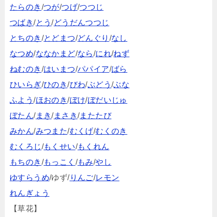
たらのき
/
つが
/
つげ
/
つつじ
つばき
/
とう
/
どうだんつつじ
とちのき
/
とどまつ
/
どんぐり
/
なし
なつめ
/
ななかまど
/
なら
/
にれ
/
ねず
ねむのき
/
はいまつ
/
パパイア
/
ばら
ひいらぎ
/
ひのき
/
びわ
/
ぶどう
/
ぶな
ふよう
/
ほおのき
/
ぼけ
/
ぼだいじゅ
ぼたん
/
まき
/
まさき
/
またたび
みかん
/
みつまた
/
むくげ
/
むくのき
むくろじ
/
もくせい
/
もくれん
もちのき
/
もっこく
/
もみ
/
やし
ゆすらうめ
/ゆず/
りんご
/
レモン
れんぎょう
【草花】