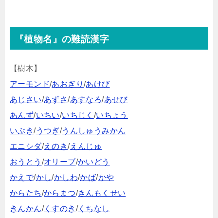
『植物名』の難読漢字
【樹木】
アーモンド
/
あおぎり
/
あけび
あじさい
/
あずさ
/
あすなろ
/
あせび
あんず
/
いちい
/
いちじく
/
いちょう
いぶき
/
うつぎ
/
うんしゅうみかん
エニシダ
/
えのき
/
えんじゅ
おうとう
/
オリーブ
/
かいどう
かえで
/
かし
/
かしわ
/
かば
/
かや
からたち
/
からまつ
/
きんもくせい
きんかん
/
くすのき
/
くちなし