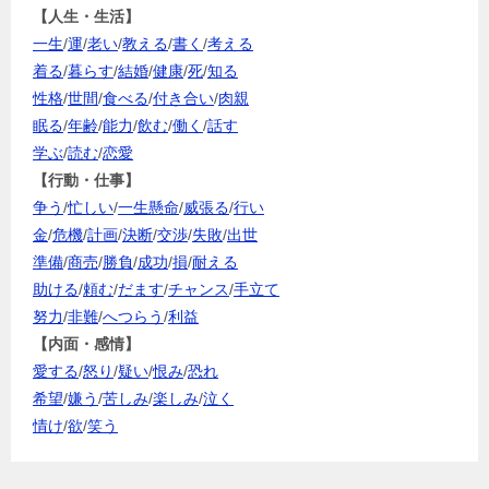
【人生・生活】
一生
/
運
/
老い
/
教える
/
書く
/
考える
着る
/
暮らす
/
結婚
/
健康
/
死
/
知る
性格
/
世間
/
食べる
/
付き合い
/
肉親
眠る
/
年齢
/
能力
/
飲む
/
働く
/
話す
学ぶ
/
読む
/
恋愛
【行動・仕事】
争う
/
忙しい
/
一生懸命
/
威張る
/
行い
金
/
危機
/
計画
/
決断
/
交渉
/
失敗
/
出世
準備
/
商売
/
勝負
/
成功
/
損
/
耐える
助ける
/
頼む
/
だます
/
チャンス
/
手立て
努力
/
非難
/
へつらう
/
利益
【内面・感情】
愛する
/
怒り
/
疑い
/
恨み
/
恐れ
希望
/
嫌う
/
苦しみ
/
楽しみ
/
泣く
情け
/
欲
/
笑う