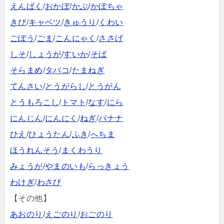
えんばく
/
おかぼ
/
かぶ
/
かぼちゃ
きび
/
キャベツ
/
きゅうり
/
くわい
ごぼう
/
ごま
/
こんにゃく
/
ささげ
しそ
/
しょうが
/
すいか
/
そば
そらまめ
/
タバコ
/
たまねぎ
てんさい
/
とうがらし
/
とうがん
とうもろこし
/
トマト
/
なす
/
にら
にんじん
/
にんにく
/
ねぎ
/
バナナ
ひえ
/
ひょうたん
/
ふき
/
へちま
ほうれんそう
/
まくわうり
みょうが
/
やまのいも
/
らっきょう
わけぎ
/
わさび
【その他】
あおのり
/
えごのり
/
おごのり