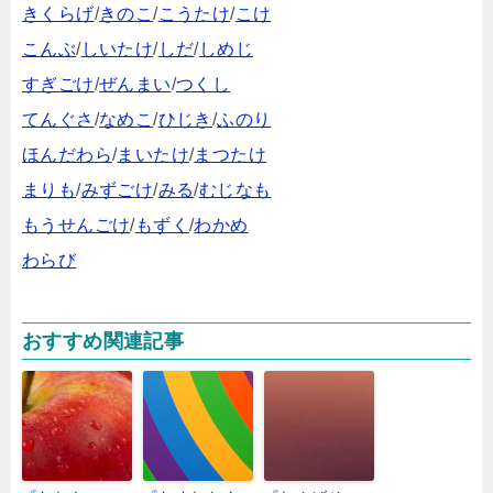
きくらげ
/
きのこ
/
こうたけ
/
こけ
こんぶ
/
しいたけ
/
しだ
/
しめじ
すぎごけ
/
ぜんまい
/
つくし
てんぐさ
/
なめこ
/
ひじき
/
ふのり
ほんだわら
/
まいたけ
/
まつたけ
まりも
/
みずごけ
/
みる
/
むじなも
もうせんごけ
/
もずく
/
わかめ
わらび
おすすめ関連記事