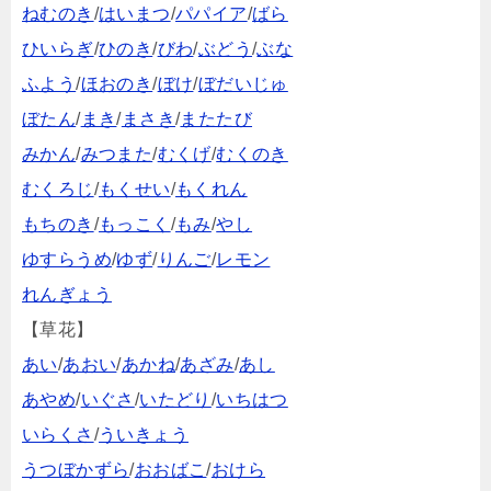
ねむのき
/
はいまつ
/
パパイア
/
ばら
ひいらぎ
/
ひのき
/
びわ
/
ぶどう
/
ぶな
ふよう
/
ほおのき
/
ぼけ
/
ぼだいじゅ
ぼたん
/
まき
/
まさき
/
またたび
みかん
/
みつまた
/
むくげ
/
むくのき
むくろじ
/
もくせい
/
もくれん
もちのき
/
もっこく
/
もみ
/
やし
ゆすらうめ
/
ゆず
/
りんご
/
レモン
れんぎょう
【草花】
あい
/
あおい
/
あかね
/
あざみ
/
あし
あやめ
/
いぐさ
/
いたどり
/
いちはつ
いらくさ
/
ういきょう
うつぼかずら
/
おおばこ
/
おけら