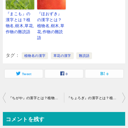
『まこも』の
『ほおずき』
漢字とは？植
の漢字とは？
物名,樹木,草花,
植物名,樹木,草
作物の難読語
花,作物の難読
語
タグ
植物名の漢字
草花の漢字
難読語
Tweet
0
0
投
『ちがや』の漢字とは？植物名,樹木,草花,作物の難読語
『ちょろぎ』の漢字とは？植物名,樹木,草花,作物の難読語
稿
ナ
コメントを残す
ビ