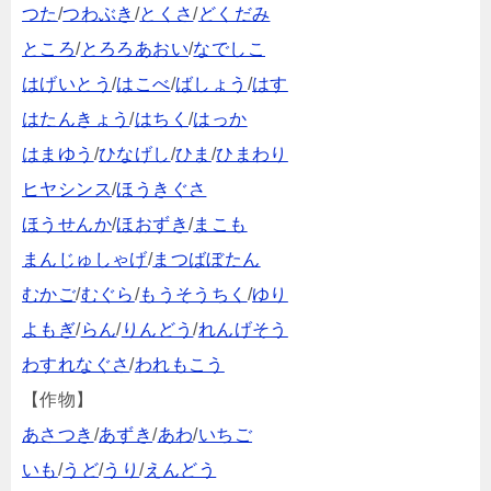
つた
/
つわぶき
/
とくさ
/
どくだみ
ところ
/
とろろあおい
/
なでしこ
はげいとう
/
はこべ
/
ばしょう
/
はす
はたんきょう
/
はちく
/
はっか
はまゆう
/
ひなげし
/
ひま
/
ひまわり
ヒヤシンス
/
ほうきぐさ
ほうせんか
/
ほおずき
/
まこも
まんじゅしゃげ
/
まつばぼたん
むかご
/
むぐら
/
もうそうちく
/
ゆり
よもぎ
/
らん
/
りんどう
/
れんげそう
わすれなぐさ
/
われもこう
【作物】
あさつき
/
あずき
/
あわ
/
いちご
いも
/
うど
/
うり
/
えんどう