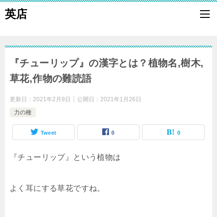
英店
『チューリップ』の漢字とは？植物名,樹木,
草花,作物の難読語
更新日：
2021年2月9日
公開日：
2021年1月26日
力の種
Tweet
0
0
『チューリップ』という植物は
よく耳にする草花ですね。