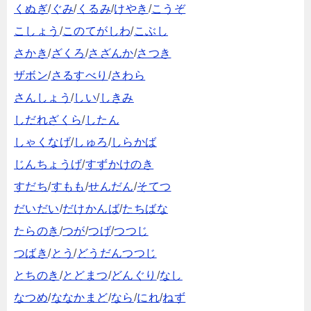
くぬぎ
/
ぐみ
/
くるみ
/
けやき
/
こうぞ
こしょう
/
このてがしわ
/
こぶし
さかき
/
ざくろ
/
さざんか
/
さつき
ザボン
/
さるすべり
/
さわら
さんしょう
/
しい
/
しきみ
しだれざくら
/
したん
しゃくなげ
/
しゅろ
/
しらかば
じんちょうげ
/
すずかけのき
すだち
/
すもも
/
せんだん
/
そてつ
だいだい
/
だけかんば
/
たちばな
たらのき
/
つが
/
つげ
/
つつじ
つばき
/
とう
/
どうだんつつじ
とちのき
/
とどまつ
/
どんぐり
/
なし
なつめ
/
ななかまど
/
なら
/
にれ
/
ねず