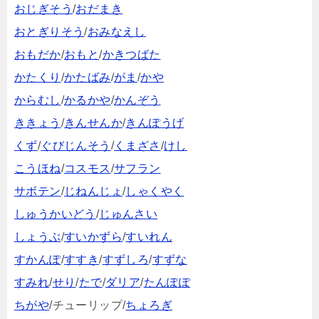
おじぎそう
/
おだまき
おとぎりそう
/
おみなえし
おもだか
/
おもと
/
かきつばた
かたくり
/
かたばみ
/
がま
/
かや
からむし
/
かるかや
/
かんぞう
ききょう
/
きんせんか
/
きんぽうげ
くず
/
ぐびじんそう
/
くまざさ
/
けし
こうほね
/
コスモス
/
サフラン
サボテン
/
じねんじょ
/
しゃくやく
しゅうかいどう
/
じゅんさい
しょうぶ
/
すいかずら
/
すいれん
すかんぽ
/
すすき
/
すずしろ
/
すずな
すみれ
/
せり
/
たで
/
ダリア
/
たんぽぽ
ちがや
/チューリップ/
ちょろぎ