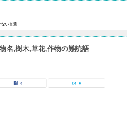
けない言葉
名,樹木,草花,作物の難読語
0
0