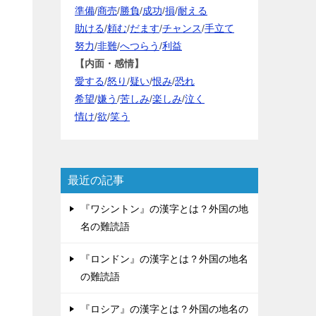
準備
/
商売
/
勝負
/
成功
/
損
/
耐える
助ける
/
頼む
/
だます
/
チャンス
/
手立て
努力
/
非難
/
へつらう
/
利益
【内面・感情】
愛する
/
怒り
/
疑い
/
恨み
/
恐れ
希望
/
嫌う
/
苦しみ
/
楽しみ
/
泣く
情け
/
欲
/
笑う
最近の記事
『ワシントン』の漢字とは？外国の地
名の難読語
『ロンドン』の漢字とは？外国の地名
の難読語
『ロシア』の漢字とは？外国の地名の