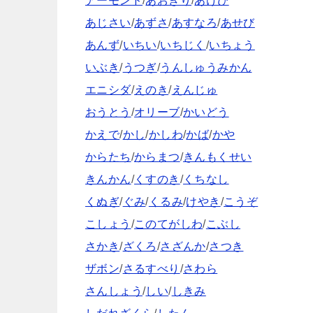
アーモンド
/
あおぎり
/
あけび
あじさい
/
あずさ
/
あすなろ
/
あせび
あんず
/
いちい
/
いちじく
/
いちょう
いぶき
/
うつぎ
/
うんしゅうみかん
エニシダ
/
えのき
/
えんじゅ
おうとう
/
オリーブ
/
かいどう
かえで
/
かし
/
かしわ
/
かば
/
かや
からたち
/
からまつ
/
きんもくせい
きんかん
/
くすのき
/
くちなし
くぬぎ
/
ぐみ
/
くるみ
/
けやき
/
こうぞ
こしょう
/
このてがしわ
/
こぶし
さかき
/
ざくろ
/
さざんか
/
さつき
ザボン
/
さるすべり
/
さわら
さんしょう
/
しい
/
しきみ