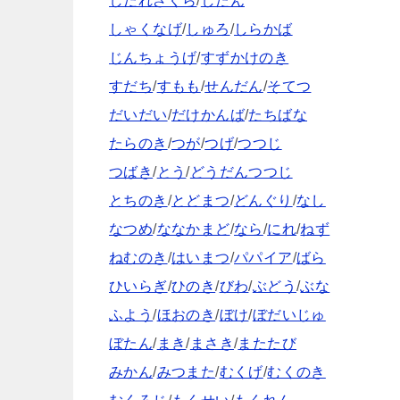
しだれざくら
/
したん
しゃくなげ
/
しゅろ
/
しらかば
じんちょうげ
/
すずかけのき
すだち
/
すもも
/
せんだん
/
そてつ
だいだい
/
だけかんば
/
たちばな
たらのき
/
つが
/
つげ
/
つつじ
つばき
/
とう
/
どうだんつつじ
とちのき
/
とどまつ
/
どんぐり
/
なし
なつめ
/
ななかまど
/
なら
/
にれ
/
ねず
ねむのき
/
はいまつ
/
パパイア
/
ばら
ひいらぎ
/
ひのき
/
びわ
/
ぶどう
/
ぶな
ふよう
/
ほおのき
/
ぼけ
/
ぼだいじゅ
ぼたん
/
まき
/
まさき
/
またたび
みかん
/
みつまた
/
むくげ
/
むくのき