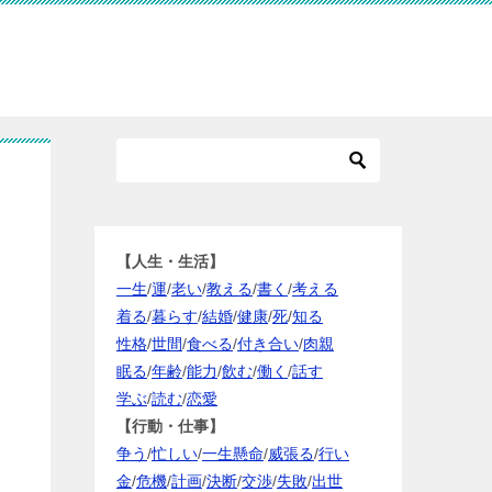
【人生・生活】
一生
/
運
/
老い
/
教える
/
書く
/
考える
着る
/
暮らす
/
結婚
/
健康
/
死
/
知る
性格
/
世間
/
食べる
/
付き合い
/
肉親
眠る
/
年齢
/
能力
/
飲む
/
働く
/
話す
学ぶ
/
読む
/
恋愛
【行動・仕事】
争う
/
忙しい
/
一生懸命
/
威張る
/
行い
金
/
危機
/
計画
/
決断
/
交渉
/
失敗
/
出世