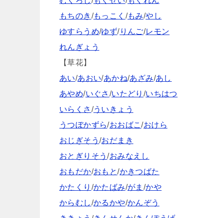
むくろじ
/
もくせい
/
もくれん
もちのき
/
もっこく
/
もみ
/
やし
ゆすらうめ
/
ゆず
/
りんご
/
レモン
れんぎょう
【草花】
あい
/
あおい
/
あかね
/
あざみ
/
あし
あやめ
/
いぐさ
/
いたどり
/
いちはつ
いらくさ
/
ういきょう
うつぼかずら
/
おおばこ
/
おけら
おじぎそう
/
おだまき
おとぎりそう
/
おみなえし
おもだか
/
おもと
/
かきつばた
かたくり
/
かたばみ
/
がま
/
かや
からむし
/
かるかや
/
かんぞう