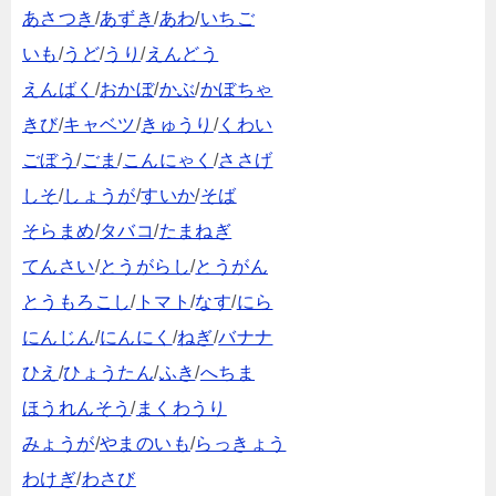
あさつき
/
あずき
/
あわ
/
いちご
いも
/
うど
/
うり
/
えんどう
えんばく
/
おかぼ
/
かぶ
/
かぼちゃ
きび
/
キャベツ
/
きゅうり
/
くわい
ごぼう
/
ごま
/
こんにゃく
/
ささげ
しそ
/
しょうが
/
すいか
/
そば
そらまめ
/
タバコ
/
たまねぎ
てんさい
/
とうがらし
/
とうがん
とうもろこし
/
トマト
/
なす
/
にら
にんじん
/
にんにく
/
ねぎ
/
バナナ
ひえ
/
ひょうたん
/
ふき
/
へちま
ほうれんそう
/
まくわうり
みょうが
/
やまのいも
/
らっきょう
わけぎ
/
わさび