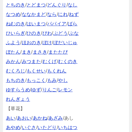
とちのき
/
とどまつ
/
どんぐり
/
なし
なつめ
/
ななかまど
/
なら
/
にれ
/
ねず
ねむのき
/
はいまつ
/
パパイア
/
ばら
ひいらぎ
/
ひのき
/
びわ
/
ぶどう
/
ぶな
ふよう
/
ほおのき
/
ぼけ
/
ぼだいじゅ
ぼたん
/
まき
/
まさき
/
またたび
みかん
/
みつまた
/
むくげ
/
むくのき
むくろじ
/
もくせい
/
もくれん
もちのき
/
もっこく
/
もみ
/
やし
ゆすらうめ
/
ゆず
/
りんご
/
レモン
れんぎょう
【草花】
あい
/
あおい
/
あかね
/
あざみ
/あし
あやめ
/
いぐさ
/
いたどり
/
いちはつ