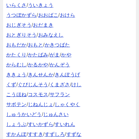
いらくさ
/
ういきょう
うつぼかずら
/
おおばこ
/
おけら
おじぎそう
/
おだまき
おとぎりそう
/
おみなえし
おもだか
/
おもと
/
かきつばた
かたくり
/
かたばみ
/
がま
/
かや
からむし
/
かるかや
/
かんぞう
ききょう
/
きんせんか
/
きんぽうげ
くず
/
ぐびじんそう
/
くまざさ
/
けし
こうほね
/
コスモス
/
サフラン
サボテン
/
じねんじょ
/
しゃくやく
しゅうかいどう
/
じゅんさい
しょうぶ
/
すいかずら
/
すいれん
すかんぽ
/
すすき
/
すずしろ
/
すずな