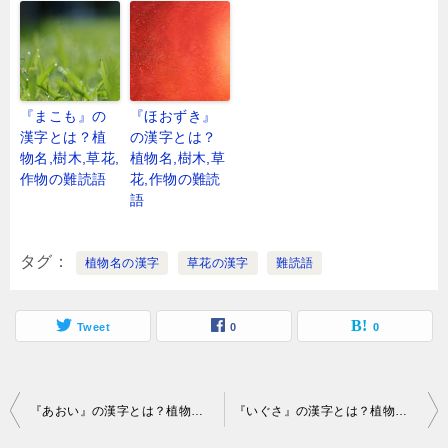
『まこも』の
『ほおずき』
漢字とは？植
の漢字とは？
物名,樹木,草花,
植物名,樹木,草
作物の難読語
花,作物の難読
語
タグ
植物名の漢字
草花の漢字
難読語
Tweet
0
0
投
『あおい』の漢字とは？植物名,樹木,草花,作物の難読語
『いぐさ』の漢字とは？植物名,樹木,草花,作物の難読語
稿