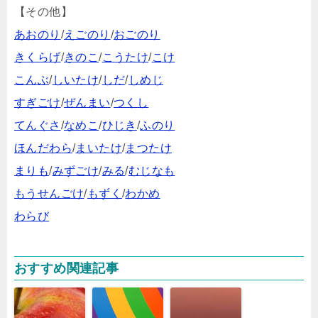
【その他】
あおのり
/
えごのり
/
おごのり
きくらげ
/
きのこ
/
こうたけ
/
こけ
こんぶ
/
しいたけ
/
しだ
/
しめじ
すぎごけ
/
ぜんまい
/
つくし
てんぐさ
/
なめこ
/
ひじき
/
ふのり
ほんだわら
/
まいたけ
/
まつたけ
まりも
/
みずごけ
/
みる
/
むじなも
もうせんごけ
/
もずく
/
わかめ
わらび
おすすめ関連記事