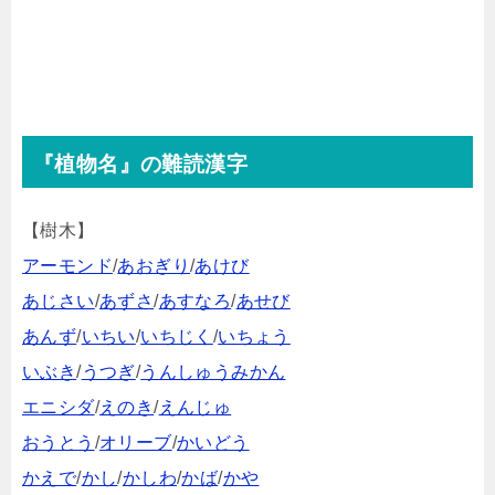
『植物名』の難読漢字
【樹木】
アーモンド
/
あおぎり
/
あけび
あじさい
/
あずさ
/
あすなろ
/
あせび
あんず
/
いちい
/
いちじく
/
いちょう
いぶき
/
うつぎ
/
うんしゅうみかん
エニシダ
/
えのき
/
えんじゅ
おうとう
/
オリーブ
/
かいどう
かえで
/
かし
/
かしわ
/
かば
/
かや