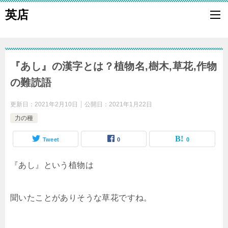
英店
『あし』の漢字とは？植物名,樹木,草花,作物
の難読語
更新日：
2021年2月10日
公開日：
2021年1月22日
力の種
Tweet
0
0
『あし』という植物は
聞いたことがありそうな草花ですね。