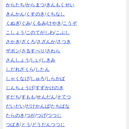
からたち
/
からまつ
/
きんもくせい
きんかん
/
くすのき
/
くちなし
くぬぎ
/
ぐみ
/
くるみ
/
けやき
/
こうぞ
こしょう
/
このてがしわ
/
こぶし
さかき
/
ざくろ
/
さざんか
/
さつき
ザボン
/
さるすべり
/
さわら
さんしょう
/
しい
/
しきみ
しだれざくら
/
したん
しゃくなげ
/
しゅろ
/
しらかば
じんちょうげ
/
すずかけのき
すだち
/
すもも
/
せんだん
/
そてつ
だいだい
/
だけかんば
/
たちばな
たらのき
/
つが
/
つげ
/
つつじ
つばき
/
とう
/
どうだんつつじ