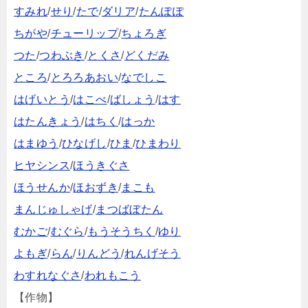
すみれ
/
せり
/
たで
/
ダリア
/
たんぽぽ
ちがや
/
チューリップ
/
ちょろぎ
つた
/
つわぶき
/
とくさ
/
どくだみ
ところ
/
とろろあおい
/
なでしこ
はげいとう
/
はこべ
/
ばしょう
/
はす
はたんきょう
/
はちく
/
はっか
はまゆう
/
ひなげし
/
ひま
/
ひまわり
ヒヤシンス
/
ほうきぐさ
ほうせんか
/
ほおずき
/
まこも
まんじゅしゃげ
/
まつばぼたん
むかご
/
むぐら
/
もうそうちく
/
ゆり
よもぎ
/
らん
/
りんどう
/
れんげそう
わすれなぐさ
/
われもこう
【作物】