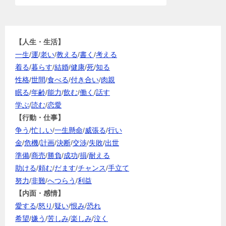
【人生・生活】
一生
/
運
/
老い
/
教える
/
書く
/
考える
着る
/
暮らす
/
結婚
/
健康
/
死
/
知る
性格
/
世間
/
食べる
/
付き合い
/
肉親
眠る
/
年齢
/
能力
/
飲む
/
働く
/
話す
学ぶ
/
読む
/
恋愛
【行動・仕事】
争う
/
忙しい
/
一生懸命
/
威張る
/
行い
金
/
危機
/
計画
/
決断
/
交渉
/
失敗
/
出世
準備
/
商売
/
勝負
/
成功
/
損
/
耐える
助ける
/
頼む
/
だます
/
チャンス
/
手立て
努力
/
非難
/
へつらう
/
利益
【内面・感情】
愛する
/
怒り
/
疑い
/
恨み
/
恐れ
希望
/
嫌う
/
苦しみ
/
楽しみ
/
泣く