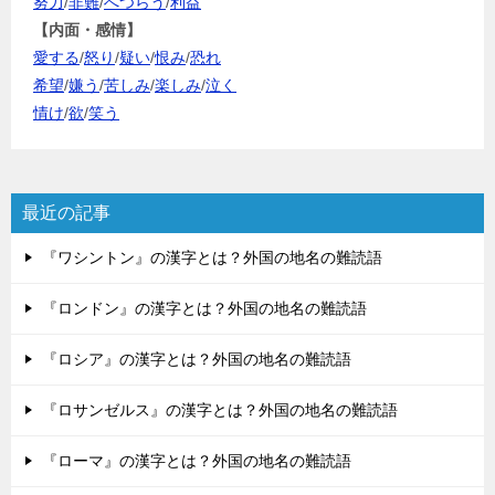
努力
/
非難
/
へつらう
/
利益
【内面・感情】
愛する
/
怒り
/
疑い
/
恨み
/
恐れ
希望
/
嫌う
/
苦しみ
/
楽しみ
/
泣く
情け
/
欲
/
笑う
最近の記事
『ワシントン』の漢字とは？外国の地名の難読語
『ロンドン』の漢字とは？外国の地名の難読語
『ロシア』の漢字とは？外国の地名の難読語
『ロサンゼルス』の漢字とは？外国の地名の難読語
『ローマ』の漢字とは？外国の地名の難読語