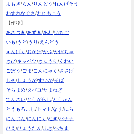
よもぎ
/
らん
/
りんどう
/
れんげそう
わすれなぐさ
/
われもこう
【作物】
あさつき
/
あずき
/
あわ
/
いちご
いも
/
うど
/
うり
/
えんどう
えんばく
/
おかぼ
/
かぶ
/
かぼちゃ
きび
/
キャベツ
/
きゅうり
/
くわい
ごぼう
/
ごま
/
こんにゃく
/
ささげ
しそ
/
しょうが
/
すいか
/
そば
そらまめ
/
タバコ
/
たまねぎ
てんさい
/
とうがらし
/
とうがん
とうもろこし
/
トマト
/
なす
/
にら
にんじん
/
にんにく
/
ねぎ
/
バナナ
ひえ
/
ひょうたん
/
ふき
/
へちま