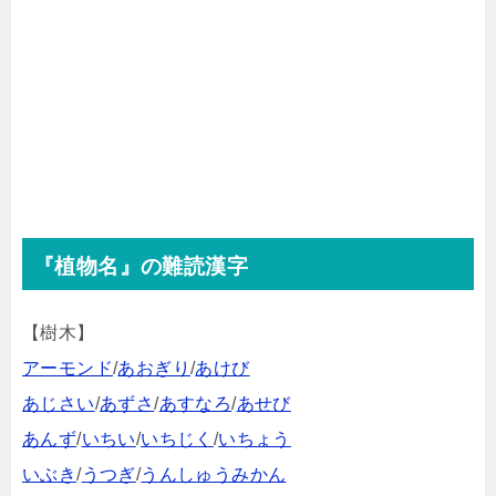
『植物名』の難読漢字
【樹木】
アーモンド
/
あおぎり
/
あけび
あじさい
/
あずさ
/
あすなろ
/
あせび
あんず
/
いちい
/
いちじく
/
いちょう
いぶき
/
うつぎ
/
うんしゅうみかん