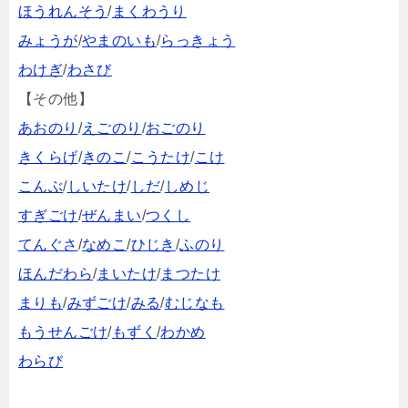
ほうれんそう
/
まくわうり
みょうが
/
やまのいも
/
らっきょう
わけぎ
/
わさび
【その他】
あおのり
/
えごのり
/
おごのり
きくらげ
/
きのこ
/
こうたけ
/
こけ
こんぶ
/
しいたけ
/
しだ
/
しめじ
すぎごけ
/
ぜんまい
/
つくし
てんぐさ
/
なめこ
/
ひじき
/
ふのり
ほんだわら
/
まいたけ
/
まつたけ
まりも
/
みずごけ
/
みる
/
むじなも
もうせんごけ
/
もずく
/
わかめ
わらび