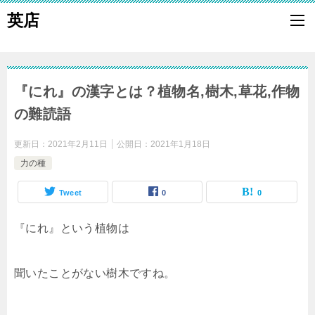
英店
『にれ』の漢字とは？植物名,樹木,草花,作物
の難読語
更新日：
2021年2月11日
公開日：
2021年1月18日
力の種
Tweet
0
0
『にれ』という植物は
聞いたことがない樹木ですね。