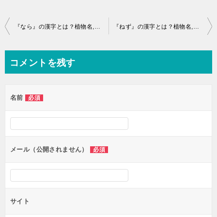
投
『なら』の漢字とは？植物名,樹木,草花,作物の難読語
『ねず』の漢字とは？植物名,樹木,草花,作物の難読語
稿
ナ
コメントを残す
ビ
ゲ
名前
必須
ー
シ
ョ
ン
メール（公開されません）
必須
サイト