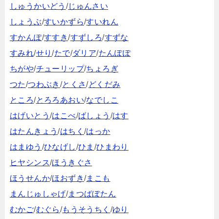
しゅうかいどう
/
じゅんさい
しょうぶ
/
すいかずら
/
すいれん
すかんぽ
/
すすき
/
すずしろ
/
すずな
すみれ
/
せり
/
たで
/
ダリア
/
たんぽぽ
ちがや
/
チューリップ
/
ちょろぎ
つた
/
つわぶき
/
とくさ
/
どくだみ
ところ
/
とろろあおい
/
なでしこ
はげいとう
/
はこべ
/
ばしょう
/
はす
はたんきょう
/
はちく
/
はっか
はまゆう
/
ひなげし
/
ひま
/
ひまわり
ヒヤシンス
/
ほうきぐさ
ほうせんか
/
ほおずき
/
まこも
まんじゅしゃげ
/
まつばぼたん
むかご
/
むぐら
/
もうそうちく
/
ゆり