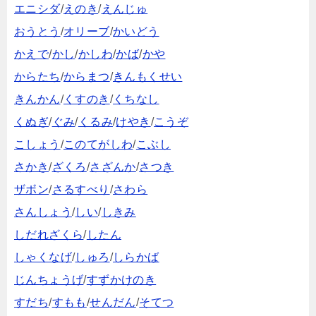
エニシダ
/
えのき
/
えんじゅ
おうとう
/
オリーブ
/
かいどう
かえで
/
かし
/
かしわ
/
かば
/
かや
からたち
/
からまつ
/
きんもくせい
きんかん
/
くすのき
/
くちなし
くぬぎ
/
ぐみ
/
くるみ
/
けやき
/
こうぞ
こしょう
/
このてがしわ
/
こぶし
さかき
/
ざくろ
/
さざんか
/
さつき
ザボン
/
さるすべり
/
さわら
さんしょう
/
しい
/
しきみ
しだれざくら
/
したん
しゃくなげ
/
しゅろ
/
しらかば
じんちょうげ
/
すずかけのき
すだち
/
すもも
/
せんだん
/
そてつ