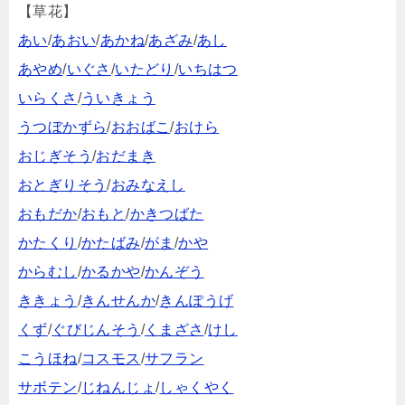
【草花】
あい
/
あおい
/
あかね
/
あざみ
/
あし
あやめ
/
いぐさ
/
いたどり
/
いちはつ
いらくさ
/
ういきょう
うつぼかずら
/
おおばこ
/
おけら
おじぎそう
/
おだまき
おとぎりそう
/
おみなえし
おもだか
/
おもと
/
かきつばた
かたくり
/
かたばみ
/
がま
/
かや
からむし
/
かるかや
/
かんぞう
ききょう
/
きんせんか
/
きんぽうげ
くず
/
ぐびじんそう
/
くまざさ
/
けし
こうほね
/
コスモス
/
サフラン
サボテン
/
じねんじょ
/
しゃくやく