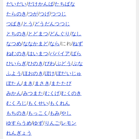
だいだい
/
だけかんば
/
たちばな
たらのき
/
つが
/
つげ
/
つつじ
つばき
/
とう
/
どうだんつつじ
とちのき
/
とどまつ
/
どんぐり
/
なし
なつめ
/
ななかまど
/
なら
/にれ/
ねず
ねむのき
/
はいまつ
/
パパイア
/
ばら
ひいらぎ
/
ひのき
/
びわ
/
ぶどう
/
ぶな
ふよう
/
ほおのき
/
ぼけ
/
ぼだいじゅ
ぼたん
/
まき
/
まさき
/
またたび
みかん
/
みつまた
/
むくげ
/
むくのき
むくろじ
/
もくせい
/
もくれん
もちのき
/
もっこく
/
もみ
/
やし
ゆすらうめ
/
ゆず
/
りんご
/
レモン
れんぎょう