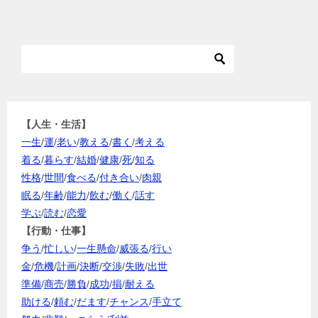
【人生・生活】
一生
/
運
/
老い
/
教える
/
書く
/
考える
着る
/
暮らす
/
結婚
/
健康
/
死
/
知る
性格
/
世間
/
食べる
/
付き合い
/
肉親
眠る
/
年齢
/
能力
/
飲む
/
働く
/
話す
学ぶ
/
読む
/
恋愛
【行動・仕事】
争う
/
忙しい
/
一生懸命
/
威張る
/
行い
金
/
危機
/
計画
/
決断
/
交渉
/
失敗
/
出世
準備
/
商売
/
勝負
/
成功
/
損
/
耐える
助ける
/
頼む
/
だます
/
チャンス
/
手立て