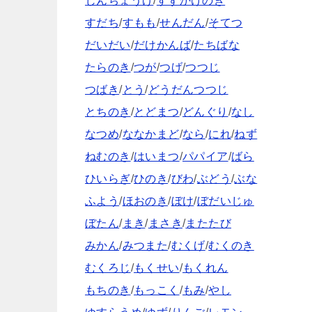
じんちょうげ
/
すずかけのき
すだち
/
すもも
/
せんだん
/
そてつ
だいだい
/
だけかんば
/
たちばな
たらのき
/
つが
/
つげ
/
つつじ
つばき
/
とう
/
どうだんつつじ
とちのき
/
とどまつ
/
どんぐり
/
なし
なつめ
/
ななかまど
/
なら
/
にれ
/
ねず
ねむのき
/
はいまつ
/
パパイア
/
ばら
ひいらぎ
/
ひのき
/
びわ
/
ぶどう
/
ぶな
ふよう
/
ほおのき
/
ぼけ
/
ぼだいじゅ
ぼたん
/
まき
/
まさき
/
またたび
みかん
/
みつまた
/
むくげ
/
むくのき
むくろじ
/
もくせい
/
もくれん
もちのき
/
もっこく
/
もみ
/
やし