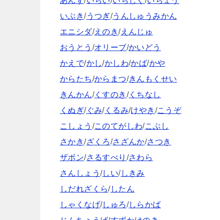
あんず
/
いちい
/
いちじく
/
いちょう
いぶき
/
うつぎ
/
うんしゅうみかん
エニシダ
/
えのき
/
えんじゅ
おうとう
/
オリーブ
/
かいどう
かえで
/
かし
/
かしわ
/
かば
/
かや
からたち
/
からまつ
/
きんもくせい
きんかん
/
くすのき
/
くちなし
くぬぎ
/
ぐみ
/
くるみ
/
けやき
/
こうぞ
こしょう
/
このてがしわ
/
こぶし
さかき
/
ざくろ
/
さざんか
/
さつき
ザボン
/
さるすべり
/
さわら
さんしょう
/
しい
/
しきみ
しだれざくら
/
したん
しゃくなげ
/
しゅろ
/
しらかば