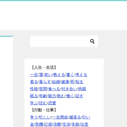
【人生・生活】
一生
/
運
/
老い
/
教える
/
書く
/
考える
着る
/
暮らす
/
結婚
/
健康
/
死
/
知る
性格
/
世間
/
食べる
/
付き合い
/
肉親
眠る
/
年齢
/
能力
/
飲む
/
働く
/
話す
学ぶ
/
読む
/
恋愛
【行動・仕事】
争う
/
忙しい
/
一生懸命
/
威張る
/
行い
金
/
危機
/
計画
/
決断
/
交渉
/
失敗
/
出世