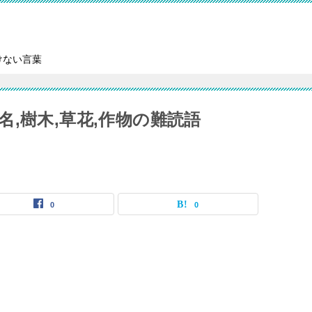
けない言葉
,樹木,草花,作物の難読語
0
0