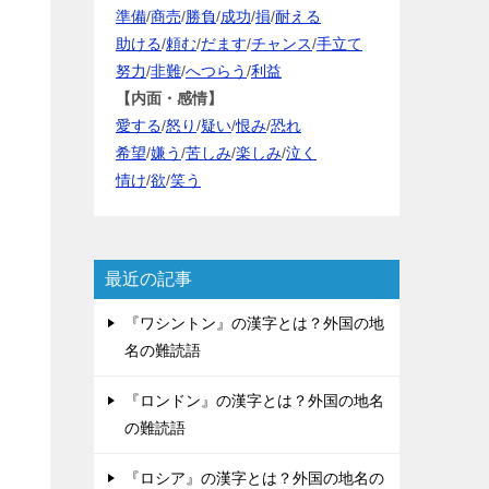
準備
/
商売
/
勝負
/
成功
/
損
/
耐える
助ける
/
頼む
/
だます
/
チャンス
/
手立て
努力
/
非難
/
へつらう
/
利益
【内面・感情】
愛する
/
怒り
/
疑い
/
恨み
/
恐れ
希望
/
嫌う
/
苦しみ
/
楽しみ
/
泣く
情け
/
欲
/
笑う
最近の記事
『ワシントン』の漢字とは？外国の地
名の難読語
『ロンドン』の漢字とは？外国の地名
の難読語
『ロシア』の漢字とは？外国の地名の