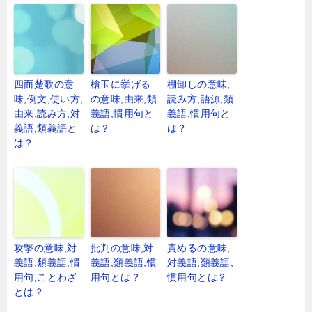
四面楚歌の意
槍玉に挙げる
棚卸しの意味,
味,例文,使い方,
の意味,由来,類
読み方,語源,類
由来,読み方,対
義語,慣用句と
義語,慣用句と
義語,類義語と
は？
は？
は？
攻撃の意味,対
批判の意味,対
責めるの意味,
義語,類義語,慣
義語,類義語,慣
対義語,類義語,
用句,ことわざ
用句とは？
慣用句とは？
とは？