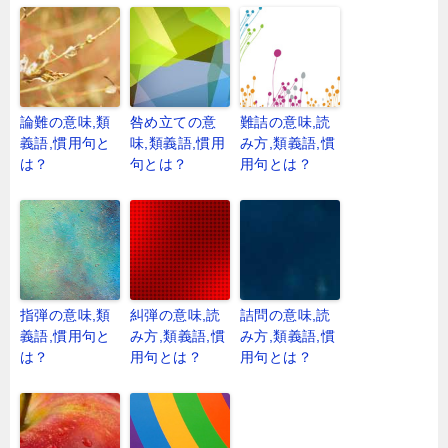
論難の意味,類
咎め立ての意
難詰の意味,読
義語,慣用句と
味,類義語,慣用
み方,類義語,慣
は？
句とは？
用句とは？
指弾の意味,類
糾弾の意味,読
詰問の意味,読
義語,慣用句と
み方,類義語,慣
み方,類義語,慣
は？
用句とは？
用句とは？