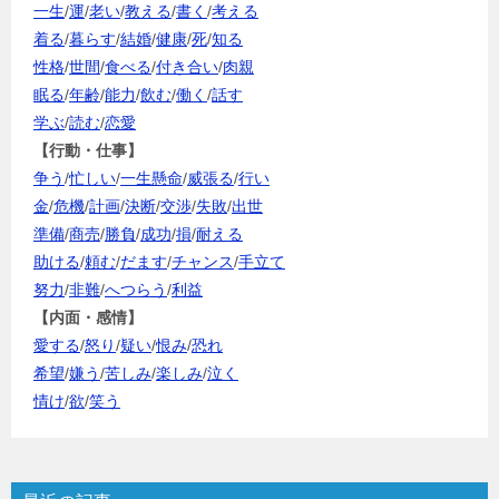
一生
/
運
/
老い
/
教える
/
書く
/
考える
着る
/
暮らす
/
結婚
/
健康
/
死
/
知る
性格
/
世間
/
食べる
/
付き合い
/
肉親
眠る
/
年齢
/
能力
/
飲む
/
働く
/
話す
学ぶ
/
読む
/
恋愛
【行動・仕事】
争う
/
忙しい
/
一生懸命
/
威張る
/
行い
金
/
危機
/
計画
/
決断
/
交渉
/
失敗
/
出世
準備
/
商売
/
勝負
/
成功
/
損
/
耐える
助ける
/
頼む
/
だます
/
チャンス
/
手立て
努力
/
非難
/
へつらう
/
利益
【内面・感情】
愛する
/
怒り
/
疑い
/
恨み
/
恐れ
希望
/
嫌う
/
苦しみ
/
楽しみ
/
泣く
情け
/
欲
/
笑う