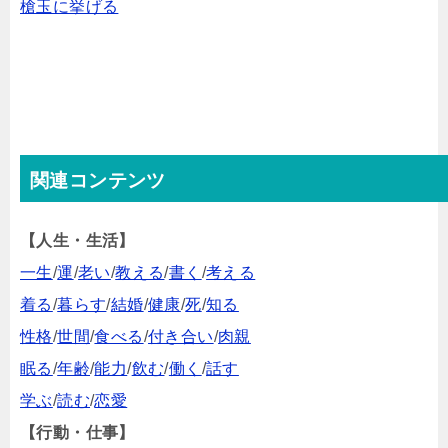
槍玉に挙げる
関連コンテンツ
【人生・生活】
一生
/
運
/
老い
/
教える
/
書く
/
考える
着る
/
暮らす
/
結婚
/
健康
/
死
/
知る
性格
/
世間
/
食べる
/
付き合い
/
肉親
眠る
/
年齢
/
能力
/
飲む
/
働く
/
話す
学ぶ
/
読む
/
恋愛
【行動・仕事】