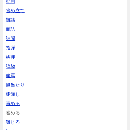
批判
咎め立て
難詰
面詰
詰問
指弾
糾弾
弾劾
痛罵
風当たり
棚卸し
責める
咎める
難じる