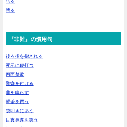
詰る
謗る
『非難』の慣用句
後ろ指を指される
死屍に鞭打つ
四面楚歌
難癖を付ける
非を鳴らす
顰蹙を買う
袋叩きにあう
目糞鼻糞を笑う