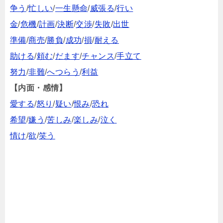
争う
/
忙しい
/
一生懸命
/
威張る
/
行い
金
/
危機
/
計画
/
決断
/
交渉
/
失敗
/
出世
準備
/
商売
/
勝負
/
成功
/
損
/
耐える
助ける
/
頼む
/
だます
/
チャンス
/
手立て
努力
/
非難
/
へつらう
/
利益
【内面・感情】
愛する
/
怒り
/
疑い
/
恨み
/
恐れ
希望
/
嫌う
/
苦しみ
/
楽しみ
/
泣く
情け
/
欲
/
笑う