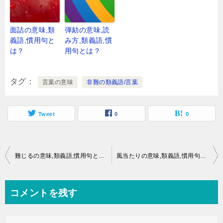
面詰の意味,類
弾劾の意味,読
義語,慣用句と
み方,類義語,慣
は？
用句とは？
タグ
言葉の意味
非難の類義語/言葉
Tweet
0
0
投
難じるの意味,類義語,慣用句とは？
風当たりの意味,類義語,慣用句とは？
稿
ナ
コメントを残す
ビ
ゲ