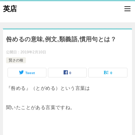
英店
咎めるの意味,例文,類義語,慣用句とは？
公開日：
2019年2月10日
賢さの種
Tweet
0
0
『咎める』（とがめる）という言葉は
聞いたことがある言葉ですね。