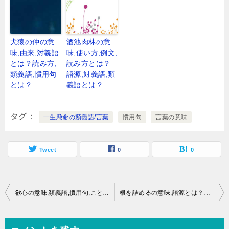
犬猿の仲の意
酒池肉林の意
味,由来,対義語
味,使い方,例文,
とは？読み方,
読み方とは？
類義語,慣用句
語源,対義語,類
とは？
義語とは？
タグ
一生懸命の類義語/言葉
慣用句
言葉の意味
Tweet
0
0
投
欲心の意味,類義語,慣用句,ことわざとは？
根を詰めるの意味,語源とは？類義語,慣用句,ことわざとは？
稿
ナ