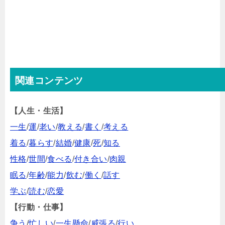
関連コンテンツ
【人生・生活】
一生
/
運
/
老い
/
教える
/
書く
/
考える
着る
/
暮らす
/
結婚
/
健康
/
死
/
知る
性格
/
世間
/
食べる
/
付き合い
/
肉親
眠る
/
年齢
/
能力
/
飲む
/
働く
/
話す
学ぶ
/
読む
/
恋愛
【行動・仕事】
争う
/
忙しい
/
一生懸命
/
威張る
/
行い