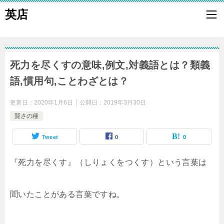
英店
死力を尽くすの意味,例文,対義語とは？類義
語,慣用句,ことわざとは？
更新日：
2020年1月6日
公開日：
2019年3月30日
賢さの種
Tweet
0
0
『死力を尽くす』（しりょくをつくす）という言葉は
聞いたことがある言葉ですね。