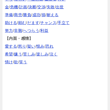
金
/
危機
/
計画
/
決断
/
交渉
/
失敗
/
出世
準備
/
商売
/
勝負
/
成功
/
損
/
耐える
助ける
/
頼む
/
だます
/
チャンス
/
手立て
努力
/
非難
/
へつらう
/
利益
【内面・感情】
愛する
/
怒り
/
疑い
/
恨み
/
恐れ
希望
/
嫌う
/
苦しみ
/
楽しみ
/
泣く
情け
/
欲
/
笑う