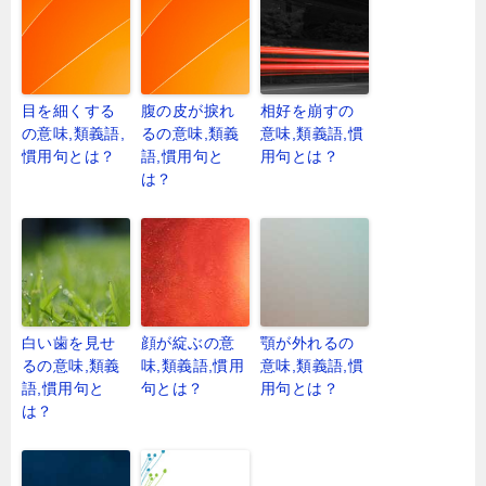
目を細くする
腹の皮が捩れ
相好を崩すの
の意味,類義語,
るの意味,類義
意味,類義語,慣
慣用句とは？
語,慣用句と
用句とは？
は？
白い歯を見せ
顔が綻ぶの意
顎が外れるの
るの意味,類義
味,類義語,慣用
意味,類義語,慣
語,慣用句と
句とは？
用句とは？
は？