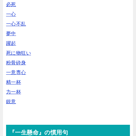
必死
一心
一心不乱
夢中
躍起
死に物狂い
粉骨砕身
一意専心
精一杯
力一杯
鋭意
『一生懸命』の慣用句