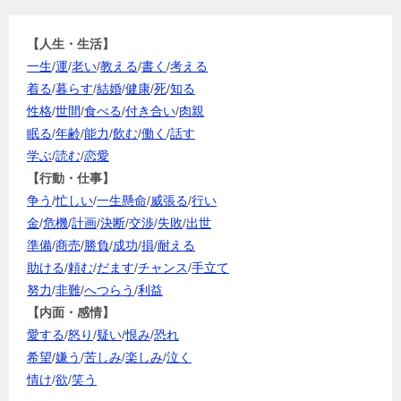
【人生・生活】
一生
/
運
/
老い
/
教える
/
書く
/
考える
着る
/
暮らす
/
結婚
/
健康
/
死
/
知る
性格
/
世間
/
食べる
/
付き合い
/
肉親
眠る
/
年齢
/
能力
/
飲む
/
働く
/
話す
学ぶ
/
読む
/
恋愛
【行動・仕事】
争う
/
忙しい
/
一生懸命
/
威張る
/
行い
金
/
危機
/
計画
/
決断
/
交渉
/
失敗
/
出世
準備
/
商売
/
勝負
/
成功
/
損
/
耐える
助ける
/
頼む
/
だます
/
チャンス
/
手立て
努力
/
非難
/
へつらう
/
利益
【内面・感情】
愛する
/
怒り
/
疑い
/
恨み
/
恐れ
希望
/
嫌う
/
苦しみ
/
楽しみ
/
泣く
情け
/
欲
/
笑う