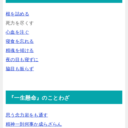
根を詰める
死力を尽くす
心血を注ぐ
寝食を忘れる
精魂を傾ける
夜の目も寝ずに
脇目も振らず
『一生懸命』のことわざ
思う念力岩をも通す
精神一到何事か成らざらん