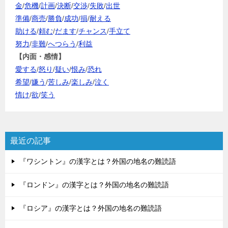
金
/
危機
/
計画
/
決断
/
交渉
/
失敗
/
出世
準備
/
商売
/
勝負
/
成功
/
損
/
耐える
助ける
/
頼む
/
だます
/
チャンス
/
手立て
努力
/
非難
/
へつらう
/
利益
【内面・感情】
愛する
/
怒り
/
疑い
/
恨み
/
恐れ
希望
/
嫌う
/
苦しみ
/
楽しみ
/
泣く
情け
/
欲
/
笑う
最近の記事
『ワシントン』の漢字とは？外国の地名の難読語
『ロンドン』の漢字とは？外国の地名の難読語
『ロシア』の漢字とは？外国の地名の難読語