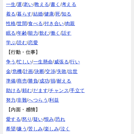
一生
/
運
/
老い
/
教える
/
書く
/
考える
着る
/
暮らす
/
結婚
/
健康
/
死
/
知る
性格
/
世間
/
食べる
/
付き合い
/
肉親
眠る
/
年齢
/
能力
/
飲む
/
働く
/
話す
学ぶ
/
読む
/
恋愛
【行動・仕事】
争う
/
忙しい
/
一生懸命
/
威張る
/
行い
金
/
危機
/
計画
/
決断
/
交渉
/
失敗
/
出世
準備
/
商売
/
勝負
/
成功
/
損
/
耐える
助ける
/
頼む
/
だます
/
チャンス
/
手立て
努力
/
非難
/
へつらう
/
利益
【内面・感情】
愛する
/
怒り
/
疑い
/
恨み
/
恐れ
希望
/
嫌う
/
苦しみ
/
楽しみ
/
泣く