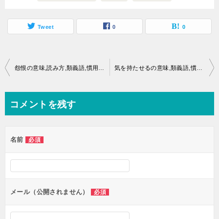
Tweet
0
0
投
怨恨の意味,読み方,類義語,慣用句,ことわざとは？
気を持たせるの意味,類義語,慣用句とは？
稿
ナ
コメントを残す
ビ
ゲ
名前
必須
ー
シ
ョ
ン
メール（公開されません）
必須