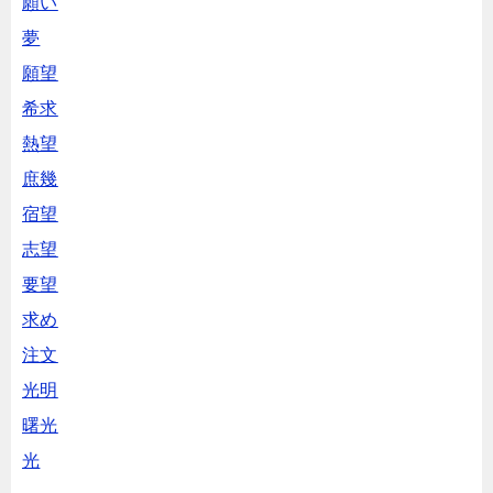
願い
夢
願望
希求
熱望
庶幾
宿望
志望
要望
求め
注文
光明
曙光
光