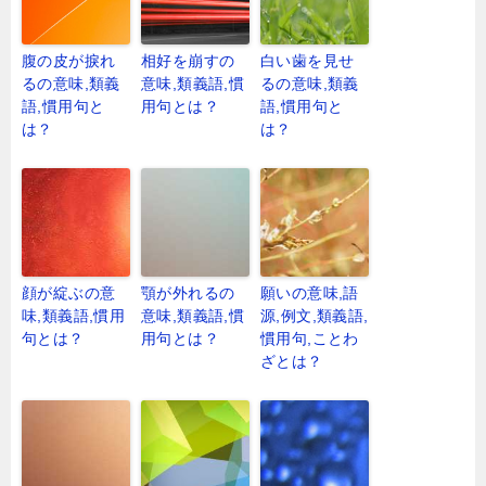
腹の皮が捩れ
相好を崩すの
白い歯を見せ
るの意味,類義
意味,類義語,慣
るの意味,類義
語,慣用句と
用句とは？
語,慣用句と
は？
は？
顔が綻ぶの意
顎が外れるの
願いの意味,語
味,類義語,慣用
意味,類義語,慣
源,例文,類義語,
句とは？
用句とは？
慣用句,ことわ
ざとは？