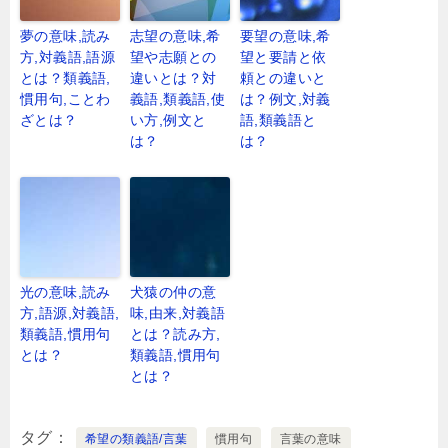
夢の意味,読み
志望の意味,希
要望の意味,希
方,対義語,語源
望や志願との
望と要請と依
とは？類義語,
違いとは？対
頼との違いと
慣用句,ことわ
義語,類義語,使
は？例文,対義
ざとは？
い方,例文と
語,類義語と
は？
は？
光の意味,読み
犬猿の仲の意
方,語源,対義語,
味,由来,対義語
類義語,慣用句
とは？読み方,
とは？
類義語,慣用句
とは？
タグ
希望の類義語/言葉
慣用句
言葉の意味