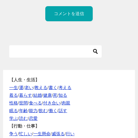
【人生・生活】
一生
/
運
/
老い
/
教える
/
書く
/
考える
着る
/
暮らす
/
結婚
/
健康
/
死
/
知る
性格
/
世間
/
食べる
/
付き合い
/
肉親
眠る
/
年齢
/
能力
/
飲む
/
働く
/
話す
学ぶ
/
読む
/
恋愛
【行動・仕事】
争う
/
忙しい
/
一生懸命
/
威張る
/
行い