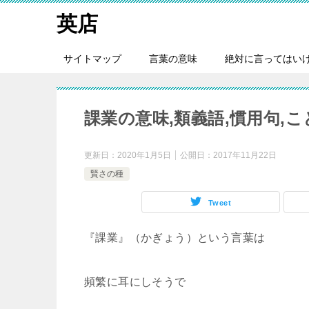
英店
サイトマップ
言葉の意味
絶対に言ってはい
課業の意味,類義語,慣用句,
更新日：
2020年1月5日
公開日：
2017年11月22日
賢さの種
Tweet
『課業』（かぎょう）という言葉は
頻繁に耳にしそうで