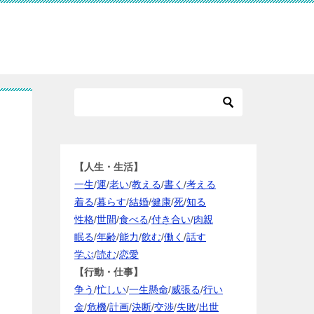
【人生・生活】
一生
/
運
/
老い
/
教える
/
書く
/
考える
着る
/
暮らす
/
結婚
/
健康
/
死
/
知る
性格
/
世間
/
食べる
/
付き合い
/
肉親
眠る
/
年齢
/
能力
/
飲む
/
働く
/
話す
学ぶ
/
読む
/
恋愛
【行動・仕事】
争う
/
忙しい
/
一生懸命
/
威張る
/
行い
金
/
危機
/
計画
/
決断
/
交渉
/
失敗
/
出世