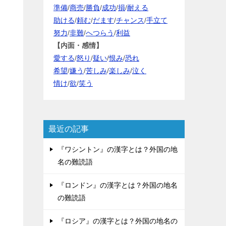
準備
/
商売
/
勝負
/
成功
/
損
/
耐える
助ける
/
頼む
/
だます
/
チャンス
/
手立て
努力
/
非難
/
へつらう
/
利益
【内面・感情】
愛する
/
怒り
/
疑い
/
恨み
/
恐れ
希望
/
嫌う
/
苦しみ
/
楽しみ
/
泣く
情け
/
欲
/
笑う
最近の記事
『ワシントン』の漢字とは？外国の地
名の難読語
『ロンドン』の漢字とは？外国の地名
の難読語
『ロシア』の漢字とは？外国の地名の