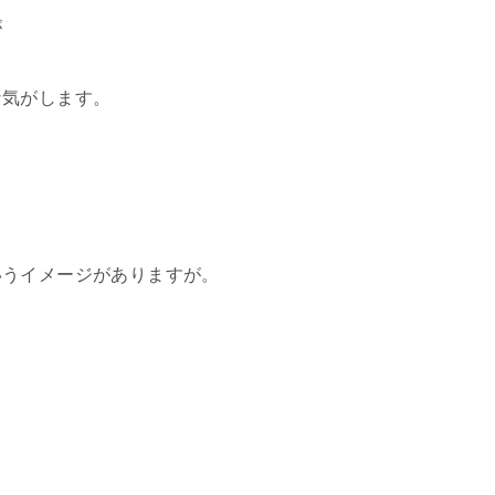
が
な気がします。
いうイメージがありますが。