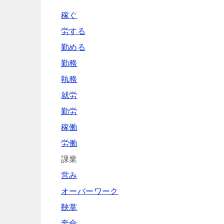
稼ぐ
労する
勤める
勤務
執務
就労
勤労
稼働
労働
課業
営み
オーバーワーク
鞅掌
奔命