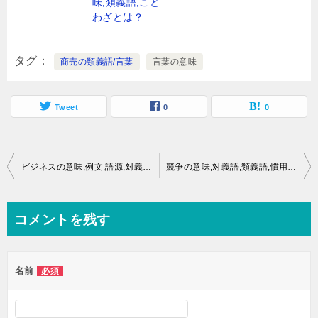
味,類義語,こと
わざとは？
タグ
商売の類義語/言葉
言葉の意味
Tweet
0
0
投
ビジネスの意味,例文,語源,対義語とは？類義語,ことわざとは？
競争の意味,対義語,類義語,慣用句,ことわざとは？
稿
ナ
コメントを残す
ビ
ゲ
名前
必須
ー
シ