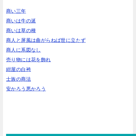
商い三年
商いは牛の涎
商いは草の種
商人と屏風は曲がらねば世に立たず
商人に系図なし
売り物には花を飾れ
紺屋の白袴
士族の商法
安かろう悪かろう