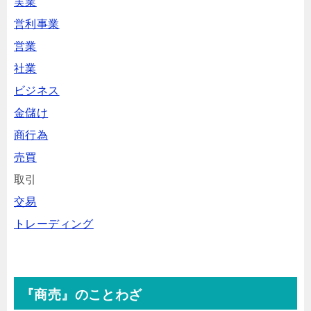
実業
営利事業
営業
社業
ビジネス
金儲け
商行為
売買
取引
交易
トレーディング
『商売』のことわざ