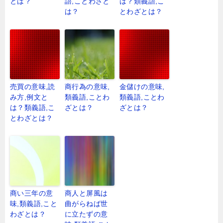
とは？
語,ことわざと
は？類義語,こ
は？
とわざとは？
売買の意味,読
商行為の意味,
金儲けの意味,
み方,例文と
類義語,ことわ
類義語,ことわ
は？類義語,こ
ざとは？
ざとは？
とわざとは？
商い三年の意
商人と屏風は
味,類義語,こと
曲がらねば世
わざとは？
に立たずの意