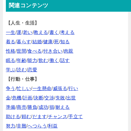
関連コンテンツ
【人生・生活】
一生
/
運
/
老い
/
教える
/
書く
/
考える
着る
/
暮らす
/
結婚
/
健康
/
死
/
知る
性格
/
世間
/
食べる
/
付き合い
/
肉親
眠る
/
年齢
/
能力
/
飲む
/
働く
/
話す
学ぶ
/
読む
/
恋愛
【行動・仕事】
争う
/
忙しい
/
一生懸命
/
威張る
/
行い
金
/
危機
/
計画
/
決断
/
交渉
/
失敗
/
出世
準備
/
商売
/
勝負
/
成功
/
損
/
耐える
助ける
/
頼む
/
だます
/
チャンス
/
手立て
努力
/
非難
/
へつらう
/
利益