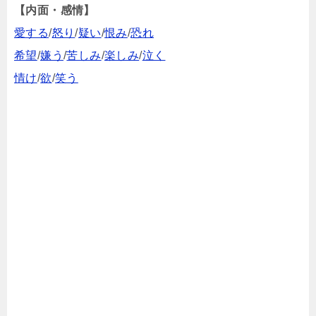
【内面・感情】
愛する
/
怒り
/
疑い
/
恨み
/
恐れ
希望
/
嫌う
/
苦しみ
/
楽しみ
/
泣く
情け
/
欲
/
笑う