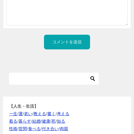
【人生・生活】
一生
/
運
/
老い
/
教える
/
書く
/
考える
着る
/
暮らす
/
結婚
/
健康
/
死
/
知る
性格
/
世間
/
食べる
/
付き合い
/
肉親