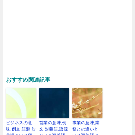
おすすめ関連記事
ビジネスの意
営業の意味,例
事業の意味,業
味,例文,語源,対
文,対義語,語源
務との違いと