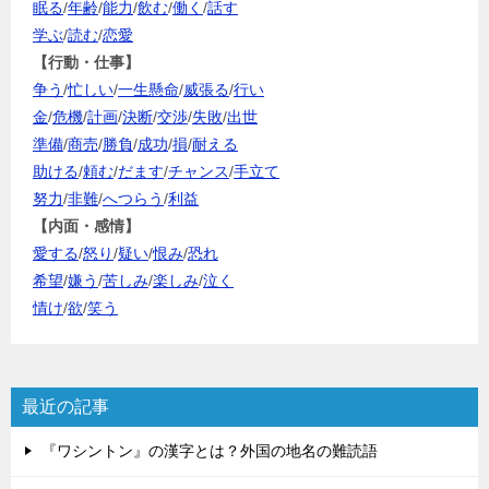
眠る
/
年齢
/
能力
/
飲む
/
働く
/
話す
学ぶ
/
読む
/
恋愛
【行動・仕事】
争う
/
忙しい
/
一生懸命
/
威張る
/
行い
金
/
危機
/
計画
/
決断
/
交渉
/
失敗
/
出世
準備
/
商売
/
勝負
/
成功
/
損
/
耐える
助ける
/
頼む
/
だます
/
チャンス
/
手立て
努力
/
非難
/
へつらう
/
利益
【内面・感情】
愛する
/
怒り
/
疑い
/
恨み
/
恐れ
希望
/
嫌う
/
苦しみ
/
楽しみ
/
泣く
情け
/
欲
/
笑う
最近の記事
『ワシントン』の漢字とは？外国の地名の難読語