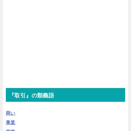
『取引』の類義語
商い
事業