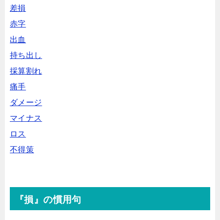
差損
赤字
出血
持ち出し
採算割れ
痛手
ダメージ
マイナス
ロス
不得策
『損』の慣用句