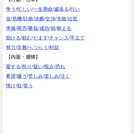
争う
/
忙しい
/
一生懸命
/
威張る
/
行い
金
/
危機
/
計画
/
決断
/
交渉
/
失敗
/
出世
準備
/
商売
/
勝負
/
成功
/
損
/
耐える
助ける
/
頼む
/
だます
/
チャンス
/
手立て
努力
/
非難
/
へつらう
/
利益
【内面・感情】
愛する
/
怒り
/
疑い
/
恨み
/
恐れ
希望
/
嫌う
/
苦しみ
/
楽しみ
/
泣く
情け
/
欲
/
笑う