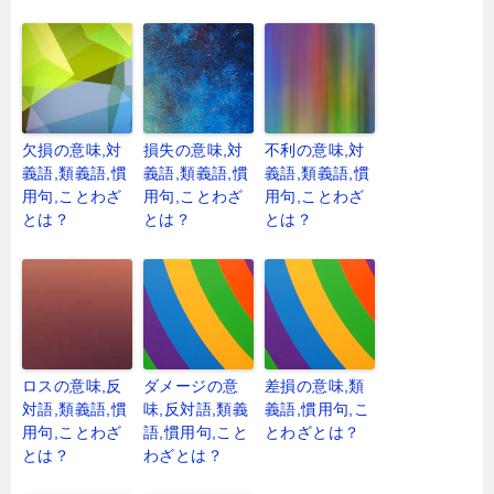
欠損の意味,対
損失の意味,対
不利の意味,対
義語,類義語,慣
義語,類義語,慣
義語,類義語,慣
用句,ことわざ
用句,ことわざ
用句,ことわざ
とは？
とは？
とは？
ロスの意味,反
ダメージの意
差損の意味,類
対語,類義語,慣
味,反対語,類義
義語,慣用句,こ
用句,ことわざ
語,慣用句,こと
とわざとは？
とは？
わざとは？