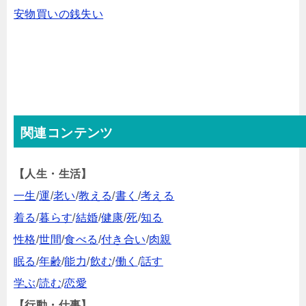
安物買いの銭失い
関連コンテンツ
【人生・生活】
一生
/
運
/
老い
/
教える
/
書く
/
考える
着る
/
暮らす
/
結婚
/
健康
/
死
/
知る
性格
/
世間
/
食べる
/
付き合い
/
肉親
眠る
/
年齢
/
能力
/
飲む
/
働く
/
話す
学ぶ
/
読む
/
恋愛
【行動・仕事】