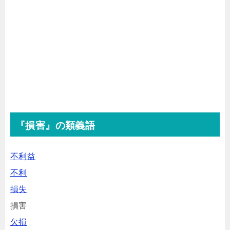
『損害』の類義語
不利益
不利
損失
損害
欠損