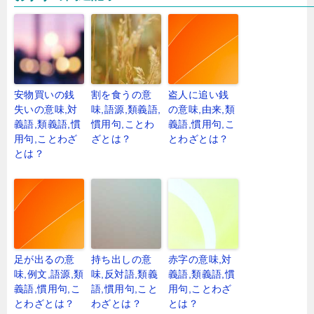
安物買いの銭
割を食うの意
盗人に追い銭
失いの意味,対
味,語源,類義語,
の意味,由来,類
義語,類義語,慣
慣用句,ことわ
義語,慣用句,こ
用句,ことわざ
ざとは？
とわざとは？
とは？
足が出るの意
持ち出しの意
赤字の意味,対
味,例文,語源,類
味,反対語,類義
義語,類義語,慣
義語,慣用句,こ
語,慣用句,こと
用句,ことわざ
とわざとは？
わざとは？
とは？