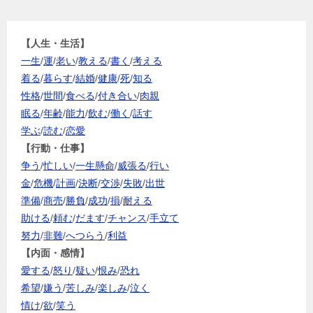
【人生・生活】
一生
/
運
/
老い
/
教える
/
書く
/
考える
着る
/
暮らす
/
結婚
/
健康
/
死
/
知る
性格
/
世間
/
食べる
/
付き合い
/
肉親
眠る
/
年齢
/
能力
/
飲む
/
働く
/
話す
学ぶ
/
読む
/
恋愛
【行動・仕事】
争う
/
忙しい
/
一生懸命
/
威張る
/
行い
金
/
危機
/
計画
/
決断
/
交渉
/
失敗
/
出世
準備
/
商売
/
勝負
/
成功
/
損
/
耐える
助ける
/
頼む
/
だます
/
チャンス
/
手立て
努力
/
非難
/
へつらう
/
利益
【内面・感情】
愛する
/
怒り
/
疑い
/
恨み
/
恐れ
希望
/
嫌う
/
苦しみ
/
楽しみ
/
泣く
情け
/
欲
/
笑う