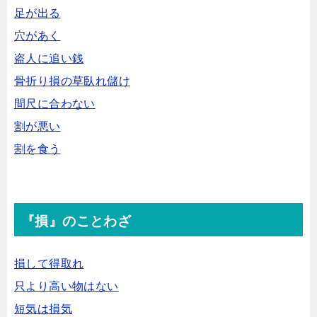
足が出る
穴があく
盗人に追い銭
骨折り損の草臥れ儲け
間尺に合わない
割が悪い
割を食う
『損』のことわざ
損して得取れ
只より高い物はない
短気は損気