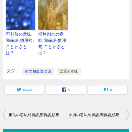
不利益の意味,
採算割れの意
類義語,慣用句,
味,類義語,慣用
ことわざと
句,ことわざと
は？
は？
タグ
損の類義語/言葉
言葉の意味
Tweet
0
0
投
損失の意味,対義語,類義語,慣用句,ことわざとは？
欠損の意味,対義語,類義語,慣用句,ことわざとは？
稿