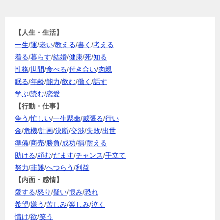
【人生・生活】
一生
/
運
/
老い
/
教える
/
書く
/
考える
着る
/
暮らす
/
結婚
/
健康
/
死
/
知る
性格
/
世間
/
食べる
/
付き合い
/
肉親
眠る
/
年齢
/
能力
/
飲む
/
働く
/
話す
学ぶ
/
読む
/
恋愛
【行動・仕事】
争う
/
忙しい
/
一生懸命
/
威張る
/
行い
金
/
危機
/
計画
/
決断
/
交渉
/
失敗
/
出世
準備
/
商売
/
勝負
/
成功
/
損
/
耐える
助ける
/
頼む
/
だます
/
チャンス
/
手立て
努力
/
非難
/
へつらう
/
利益
【内面・感情】
愛する
/
怒り
/
疑い
/
恨み
/
恐れ
希望
/
嫌う
/
苦しみ
/
楽しみ
/
泣く
情け
/
欲
/
笑う