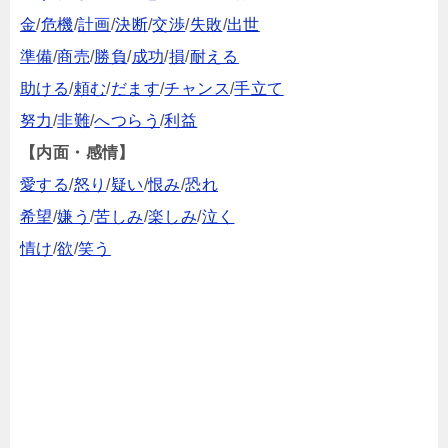
金
/
危機
/
計画
/
決断
/
交渉
/
失敗
/
出世
準備
/
商売
/
勝負
/
成功
/
損
/
耐える
助ける
/
頼む
/
だます
/
チャンス
/
手立て
努力
/
非難
/
へつらう
/
利益
【内面・感情】
愛する
/
怒り
/
疑い
/
恨み
/
恐れ
希望
/
嫌う
/
苦しみ
/
楽しみ
/
泣く
情け
/
欲
/
笑う