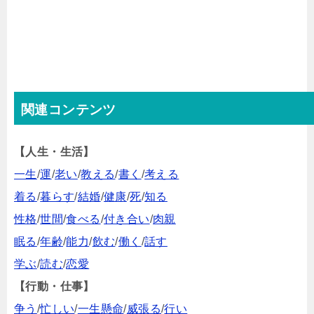
関連コンテンツ
【人生・生活】
一生
/
運
/
老い
/
教える
/
書く
/
考える
着る
/
暮らす
/
結婚
/
健康
/
死
/
知る
性格
/
世間
/
食べる
/
付き合い
/
肉親
眠る
/
年齢
/
能力
/
飲む
/
働く
/
話す
学ぶ
/
読む
/
恋愛
【行動・仕事】
争う
/
忙しい
/
一生懸命
/
威張る
/
行い