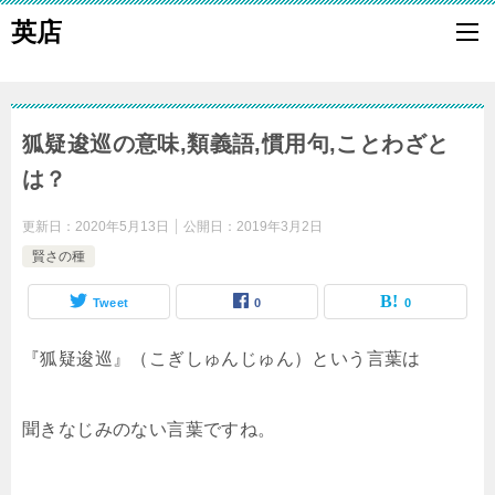
英店
狐疑逡巡の意味,類義語,慣用句,ことわざと
は？
更新日：
2020年5月13日
公開日：
2019年3月2日
賢さの種
Tweet
0
0
『狐疑逡巡』（こぎしゅんじゅん）という言葉は
聞きなじみのない言葉ですね。