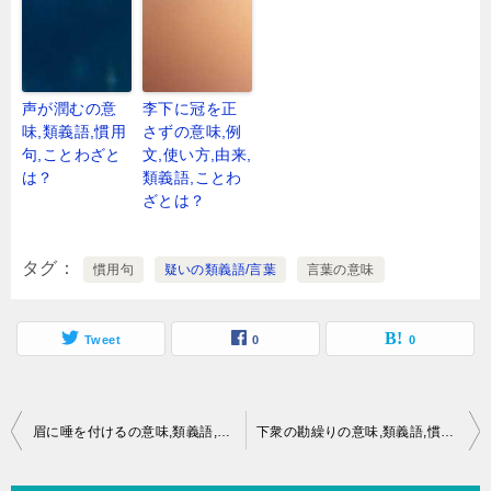
声が潤むの意
李下に冠を正
味,類義語,慣用
さずの意味,例
句,ことわざと
文,使い方,由来,
は？
類義語,ことわ
ざとは？
タグ
慣用句
疑いの類義語/言葉
言葉の意味
Tweet
0
0
投
眉に唾を付けるの意味,類義語,慣用句,ことわざとは？
下衆の勘繰りの意味,類義語,慣用句,ことわざとは？
稿