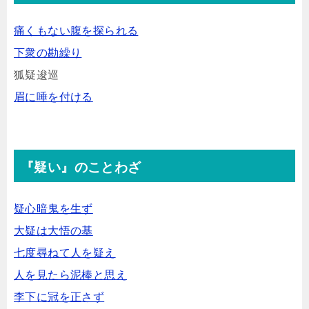
痛くもない腹を探られる
下衆の勘繰り
狐疑逡巡
眉に唾を付ける
『疑い』のことわざ
疑心暗鬼を生ず
大疑は大悟の基
七度尋ねて人を疑え
人を見たら泥棒と思え
李下に冠を正さず