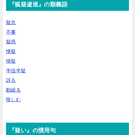
『狐疑逡巡』の類義語
疑念
不審
疑惑
懐疑
猜疑
半信半疑
訝る
勘繰る
怪しむ
『疑い』の慣用句