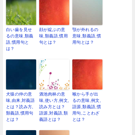
白い歯を見せ
顔が綻ぶの意
顎が外れるの
るの意味,類義
味,類義語,慣用
意味,類義語,慣
語,慣用句と
句とは？
用句とは？
は？
犬猿の仲の意
酒池肉林の意
喉から手が出
味,由来,対義語
味,使い方,例文,
るの意味,例文,
とは？読み方,
読み方とは？
語源,類義語,慣
類義語,慣用句
語源,対義語,類
用句,ことわざ
とは？
義語とは？
とは？