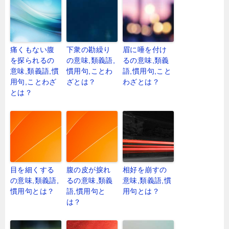
痛くもない腹
下衆の勘繰り
眉に唾を付け
を探られるの
の意味,類義語,
るの意味,類義
意味,類義語,慣
慣用句,ことわ
語,慣用句,こと
用句,ことわざ
ざとは？
わざとは？
とは？
目を細くする
腹の皮が捩れ
相好を崩すの
の意味,類義語,
るの意味,類義
意味,類義語,慣
慣用句とは？
語,慣用句と
用句とは？
は？