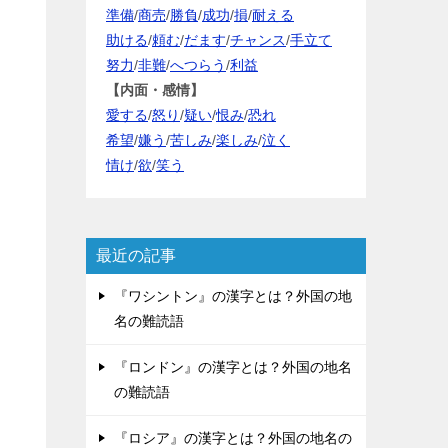
準備
/
商売
/
勝負
/
成功
/
損
/
耐える
助ける
/
頼む
/
だます
/
チャンス
/
手立て
努力
/
非難
/
へつらう
/
利益
【内面・感情】
愛する
/
怒り
/
疑い
/
恨み
/
恐れ
希望
/
嫌う
/
苦しみ
/
楽しみ
/
泣く
情け
/
欲
/
笑う
最近の記事
『ワシントン』の漢字とは？外国の地
名の難読語
『ロンドン』の漢字とは？外国の地名
の難読語
『ロシア』の漢字とは？外国の地名の