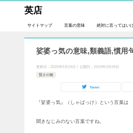
英店
サイトマップ
言葉の意味
絶対に言ってはい
娑婆っ気の意味,類義語,慣用
更新日：
2020年5月24日
公開日：
2019年3月29日
賢さの種
Tweet
『娑婆っ気』（しゃばっけ）という言葉は
聞きなじみのない言葉ですね。