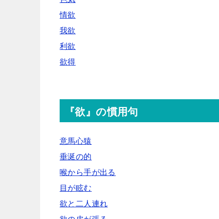
情欲
我欲
利欲
欲得
『欲』の慣用句
意馬心猿
垂涎の的
喉から手が出る
目が眩む
欲と二人連れ