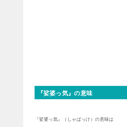
『娑婆っ気』の意味
『娑婆っ気』（しゃばっけ）の意味は