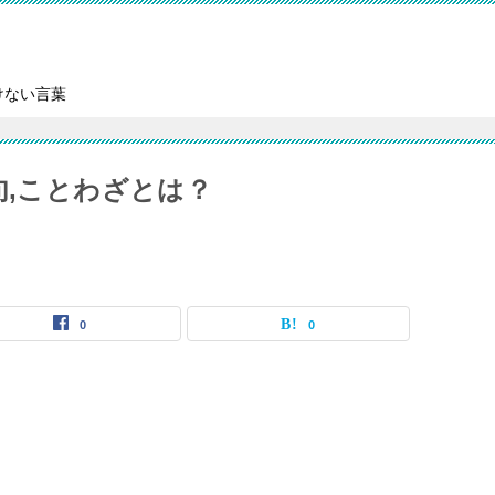
けない言葉
句,ことわざとは？
0
0