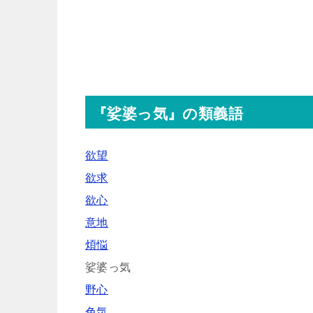
『娑婆っ気』の類義語
欲望
欲求
欲心
意地
煩悩
娑婆っ気
野心
色気