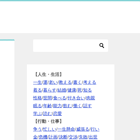
【人生・生活】
一生
/
運
/
老い
/
教える
/
書く
/
考える
着る
/
暮らす
/
結婚
/
健康
/
死
/
知る
性格
/
世間
/
食べる
/
付き合い
/
肉親
眠る
/
年齢
/
能力
/
飲む
/
働く
/
話す
学ぶ
/
読む
/
恋愛
【行動・仕事】
争う
/
忙しい
/
一生懸命
/
威張る
/
行い
金
/
危機
/
計画
/
決断
/
交渉
/
失敗
/
出世