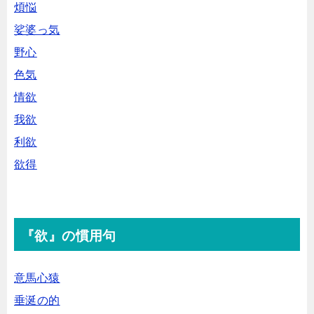
煩悩
娑婆っ気
野心
色気
情欲
我欲
利欲
欲得
『欲』の慣用句
意馬心猿
垂涎の的