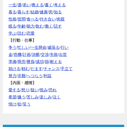
一生
/
運
/
老い
/
教える
/
書く
/
考える
着る
/
暮らす
/
結婚
/
健康
/
死
/
知る
性格
/
世間
/
食べる
/
付き合い
/
肉親
眠る
/
年齢
/
能力
/
飲む
/
働く
/
話す
学ぶ
/
読む
/
恋愛
【行動・仕事】
争う
/
忙しい
/
一生懸命
/
威張る
/
行い
金
/
危機
/
計画
/
決断
/
交渉
/
失敗
/
出世
準備
/
商売
/
勝負
/
成功
/
損
/
耐える
助ける
/
頼む
/
だます
/
チャンス
/
手立て
努力
/
非難
/
へつらう
/
利益
【内面・感情】
愛する
/
怒り
/
疑い
/
恨み
/
恐れ
希望
/
嫌う
/
苦しみ
/
楽しみ
/
泣く
情け
/
欲
/
笑う