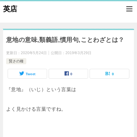
英店
意地の意味,類義語,慣用句,ことわざとは？
更新日：
2020年5月24日
公開日：
2019年3月29日
賢さの種
Tweet
0
0
『意地』（いじ）という言葉は
よく見かける言葉ですね。