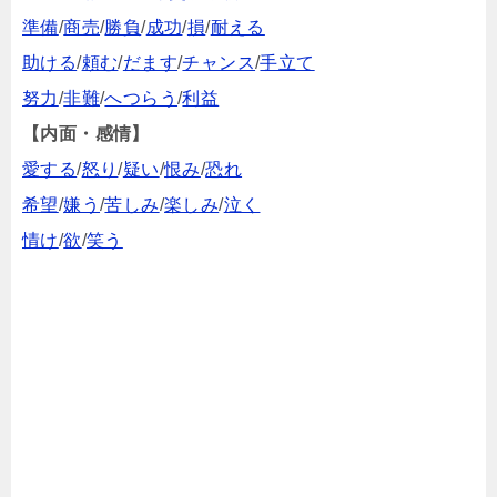
準備
/
商売
/
勝負
/
成功
/
損
/
耐える
助ける
/
頼む
/
だます
/
チャンス
/
手立て
努力
/
非難
/
へつらう
/
利益
【内面・感情】
愛する
/
怒り
/
疑い
/
恨み
/
恐れ
希望
/
嫌う
/
苦しみ
/
楽しみ
/
泣く
情け
/
欲
/
笑う