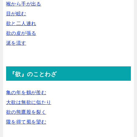
喉から手が出る
目が眩む
欲と二人連れ
欲の皮が張る
涎を流す
『欲』のことわざ
亀の年を鶴が羨む
大欲は無欲に似たり
欲の熊鷹股を裂く
隴を得て蜀を望む