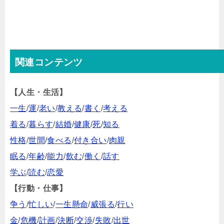
関連コンテンツ
【人生・生活】
一生
/
運
/
老い
/
教える
/
書く
/
考える
着る
/
暮らす
/
結婚
/
健康
/
死
/
知る
性格
/
世間
/
食べる
/
付き合い
/
肉親
眠る
/
年齢
/
能力
/
飲む
/
働く
/
話す
学ぶ
/
読む
/
恋愛
【行動・仕事】
争う
/
忙しい
/
一生懸命
/
威張る
/
行い
金
/
危機
/
計画
/
決断
/
交渉
/
失敗
/
出世