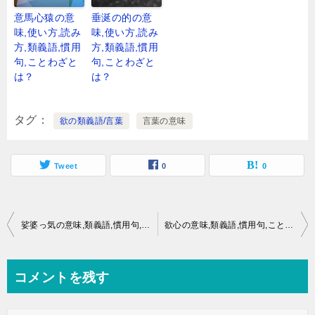
意馬心猿の意
垂涎の的の意
味,使い方,読み
味,使い方,読み
方,類義語,慣用
方,類義語,慣用
句,ことわざと
句,ことわざと
は？
は？
タグ
欲の類義語/言葉
言葉の意味
Tweet
0
0
投
娑婆っ気の意味,類義語,慣用句,ことわざとは？
欲心の意味,類義語,慣用句,ことわざとは？
稿
ナ
コメントを残す
ビ
ゲ