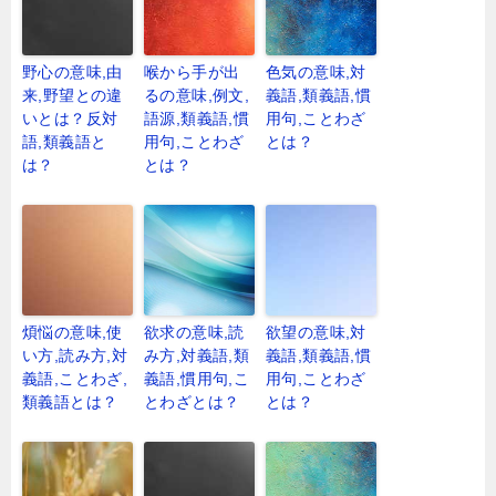
野心の意味,由
喉から手が出
色気の意味,対
来,野望との違
るの意味,例文,
義語,類義語,慣
いとは？反対
語源,類義語,慣
用句,ことわざ
語,類義語と
用句,ことわざ
とは？
は？
とは？
煩悩の意味,使
欲求の意味,読
欲望の意味,対
い方,読み方,対
み方,対義語,類
義語,類義語,慣
義語,ことわざ,
義語,慣用句,こ
用句,ことわざ
類義語とは？
とわざとは？
とは？