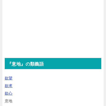
『意地』の類義語
欲望
欲求
欲心
意地