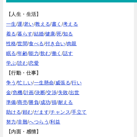
【人生・生活】
一生
/
運
/
老い
/
教える
/
書く
/
考える
着る
/
暮らす
/
結婚
/
健康
/
死
/
知る
性格
/
世間
/
食べる
/
付き合い
/
肉親
眠る
/
年齢
/
能力
/
飲む
/
働く
/
話す
学ぶ
/
読む
/
恋愛
【行動・仕事】
争う
/
忙しい
/
一生懸命
/
威張る
/
行い
金
/
危機
/
計画
/
決断
/
交渉
/
失敗
/
出世
準備
/
商売
/
勝負
/
成功
/
損
/
耐える
助ける
/
頼む
/
だます
/
チャンス
/
手立て
努力
/
非難
/
へつらう
/
利益
【内面・感情】