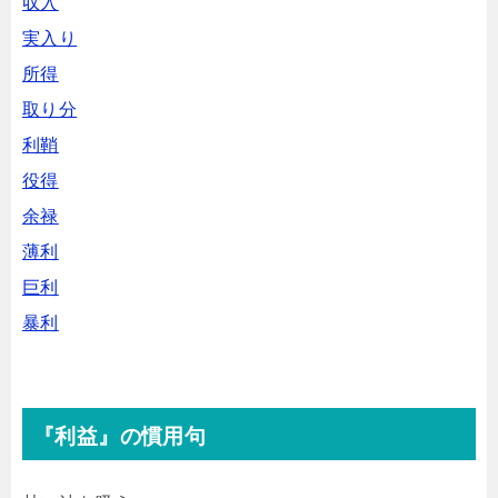
収入
実入り
所得
取り分
利鞘
役得
余禄
薄利
巨利
暴利
『利益』の慣用句