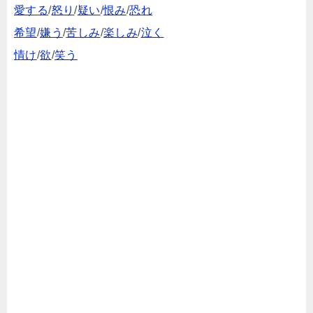
愛する
/
怒り
/
疑い
/
恨み
/
恐れ
希望
/
嫌う
/
苦しみ
/
楽しみ
/
泣く
情け
/
欲
/
笑う