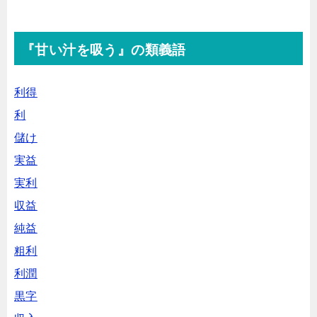
『甘い汁を吸う』の類義語
利得
利
儲け
実益
実利
収益
純益
粗利
利潤
黒字