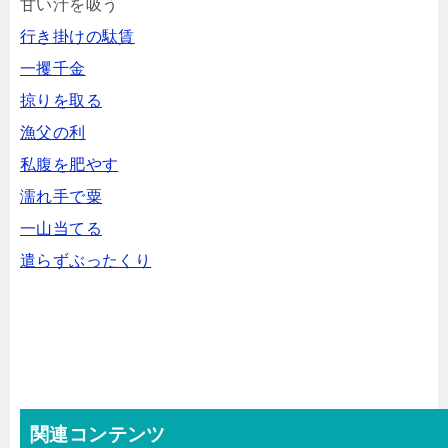
甘い汁を吸う
行き掛けの駄賃
一攫千金
掠りを取る
漁父の利
私腹を肥やす
濡れ手で粟
一山当てる
遣らずぶったくり
関連コンテンツ