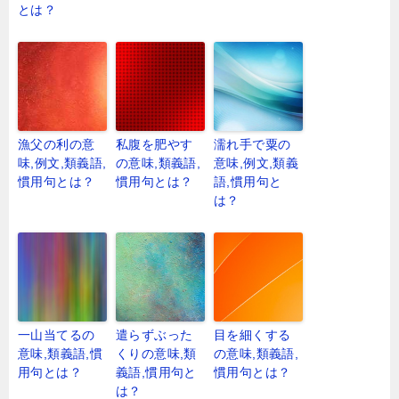
とは？
漁父の利の意
私腹を肥やす
濡れ手で粟の
味,例文,類義語,
の意味,類義語,
意味,例文,類義
慣用句とは？
慣用句とは？
語,慣用句と
は？
一山当てるの
遣らずぶった
目を細くする
意味,類義語,慣
くりの意味,類
の意味,類義語,
用句とは？
義語,慣用句と
慣用句とは？
は？