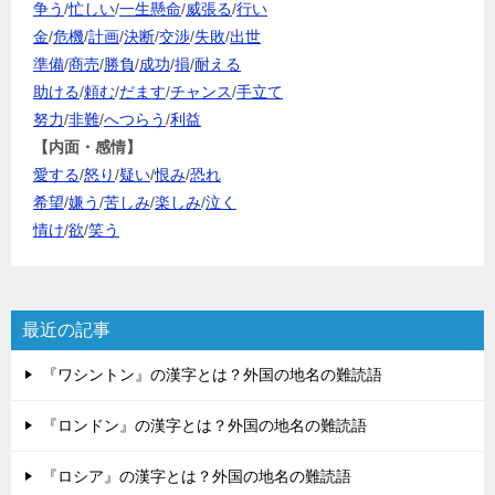
争う
/
忙しい
/
一生懸命
/
威張る
/
行い
金
/
危機
/
計画
/
決断
/
交渉
/
失敗
/
出世
準備
/
商売
/
勝負
/
成功
/
損
/
耐える
助ける
/
頼む
/
だます
/
チャンス
/
手立て
努力
/
非難
/
へつらう
/
利益
【内面・感情】
愛する
/
怒り
/
疑い
/
恨み
/
恐れ
希望
/
嫌う
/
苦しみ
/
楽しみ
/
泣く
情け
/
欲
/
笑う
最近の記事
『ワシントン』の漢字とは？外国の地名の難読語
『ロンドン』の漢字とは？外国の地名の難読語
『ロシア』の漢字とは？外国の地名の難読語