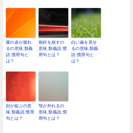
腹の皮が捩れ
相好を崩すの
白い歯を見せ
るの意味,類義
意味,類義語,慣
るの意味,類義
語,慣用句と
用句とは？
語,慣用句と
は？
は？
顔が綻ぶの意
顎が外れるの
味,類義語,慣用
意味,類義語,慣
句とは？
用句とは？