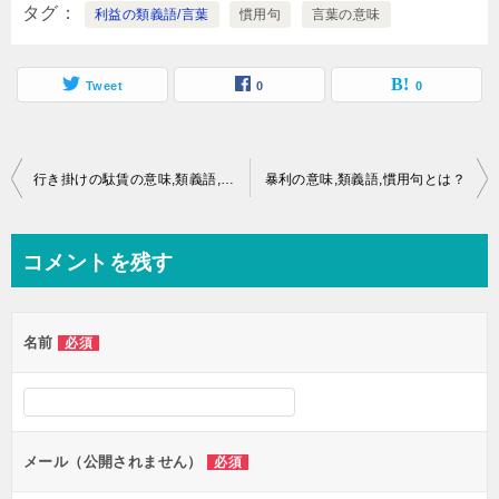
タグ
利益の類義語/言葉
慣用句
言葉の意味
Tweet
0
0
投
行き掛けの駄賃の意味,類義語,慣用句とは？
暴利の意味,類義語,慣用句とは？
稿
ナ
コメントを残す
ビ
ゲ
名前
必須
ー
シ
ョ
ン
メール（公開されません）
必須