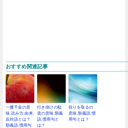
おすすめ関連記事
一攫千金の意
行き掛けの駄
掠りを取るの
味,読み方,由来,
賃の意味,類義
意味,類義語,慣
反対語とは？
語,慣用句と
用句とは？
類義語,慣用句
は？