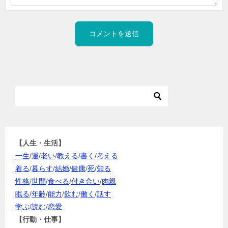
【人生・生活】
一生
/
運
/
老い
/
教える
/
書く
/
考える
着る
/
暮らす
/
結婚
/
健康
/
死
/
知る
性格
/
世間
/
食べる
/
付き合い
/
肉親
眠る
/
年齢
/
能力
/
飲む
/
働く
/
話す
学ぶ
/
読む
/
恋愛
【行動・仕事】